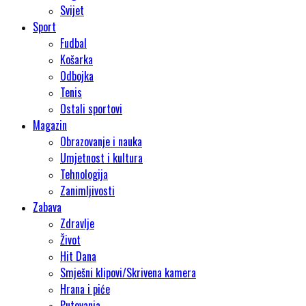
Svijet
Sport
Fudbal
Košarka
Odbojka
Tenis
Ostali sportovi
Magazin
Obrazovanje i nauka
Umjetnost i kultura
Tehnologija
Zanimljivosti
Zabava
Zdravlje
Život
Hit Dana
Smješni klipovi/Skrivena kamera
Hrana i piće
Putovanja