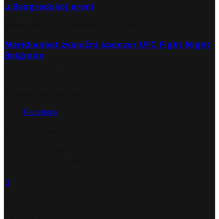
u Beogradskoj areni
Utorak, 28.07.2026.
Srijeda, 29.07.2026.
Meridianbet zvanični sponzor UFC Fight Night
Belgrade
Utorak, 21.07.2026.
Ponedjeljak, 27.07.2026.
pridružite nam se
Facebook
Arhiva članaka
August 2026
P
U
S
Č
P
S
N
1
2
3
4
5
6
7
8
9
10
11
12
13
14
15
16
17
18
19
20
21
22
23
24
25
26
27
28
29
30