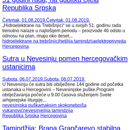
Republika Srpska
Četvrtak, 01.08.2019.
Četvrtak, 01.08.2019.
„Hidroelektrane na Trebišnjici“ se u svojih 51. godinu rada
trenutno nalaze u najlošijem periodu – proizvode 46 odsto u
odnosu na plan, imaju oko deset...
hidroelektrane na trebišnjici
het
ilija tamindzija
elektroprivreda
Hercegovina
Sutra u Nevesinju pomen hercegovačkim
ustanicima
Subota, 06.07.2019.
Subota, 06.07.2019.
U Nevesinju će sutra biti obilježene 144 godine od početka
ustanaka u Hercegovini – Nevesinjske puške.Program
obilježavanja počeće u 9.00 časova služenjem Svete
arhijerejske liturgije...
nevesinjska puška
maksim skoko
nebojša
vukanović
nevesinje
ilija tamindzija
Republika Srpska
Hercegovina
Tamindžija: Brana Grančarevo stabilna