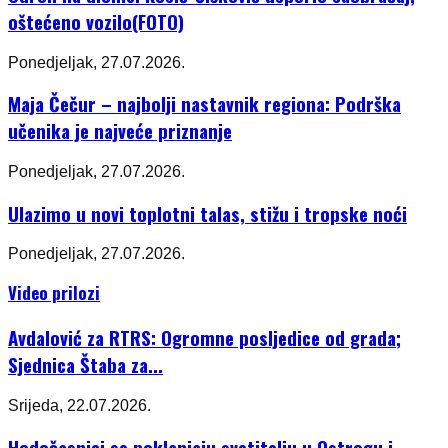
oštećeno vozilo(FOTO)
Ponedjeljak, 27.07.2026.
Maja Čečur – najbolji nastavnik regiona: Podrška
učenika je najveće priznanje
Ponedjeljak, 27.07.2026.
Ulazimo u novi toplotni talas, stižu i tropske noći
Ponedjeljak, 27.07.2026.
Video prilozi
Avdalović za RTRS: Ogromne posljedice od grada;
Sjednica Štaba za...
Srijeda, 22.07.2026.
Hodočasnici se poklanjaju svetitelju u Ostrogu i