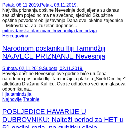
Petak, 08.11.2019.
Petak, 08.11.2019.
Najviša priznanja opštine Nevesinje dodijeljena su danas
zaslužnim pojedincima na svečanoj sjednici Skupštine
opštine povodom obilježavanja Dana ove lokalne zajednice
– Mitrovdana. Za izuzetan doprinos...
mitrovdanska ofanziva
mitrovdan
ilija tamindzija
Hercegovina
Narodnom poslaniku Iliji Tamindžiji
NAJVEĆE PRIZNANJE Nevesinja
Subota, 02.11.2019.
Subota, 02.11.2019.
Povelja opštine Nevesinje ove godine biće uručena
narodnom poslaniku Iliji Tamindžiji, a plaketa „Sveti Dimitrije“
atletičaru Dražanu Kuljiću. Ovo je odlučeno većinom glasova
odbornika na...
ilija tamindzija
Najnovije
Trebinje
POSLJEDICE HAVARIJE U
DUBROVNIKU: Najteži period za HET u
51 godini rada, na gubitku cijela