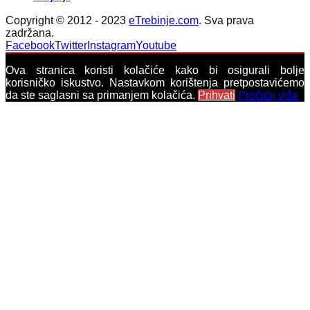
Copyright © 2012 - 2023
eTrebinje.com
. Sva prava
zadržana.
Facebook
Twitter
Instagram
Youtube
Ova stranica koristi kolačiće kako bi osigurali bolje
korisničko iskustvo. Nastavkom korištenja pretpostavićemo
da ste saglasni sa primanjem kolačića.
Prihvati
Pročitaj više