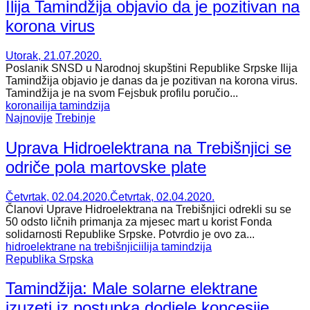
Ilija Tamindžija objavio da je pozitivan na
korona virus
Utorak, 21.07.2020.
Poslanik SNSD u Narodnoj skupštini Republike Srpske Ilija
Tamindžija objavio je danas da je pozitivan na korona virus.
Tamindžija je na svom Fejsbuk profilu poručio...
korona
ilija tamindzija
Najnovije
Trebinje
Uprava Hidroelektrana na Trebišnjici se
odriče pola martovske plate
Četvrtak, 02.04.2020.
Četvrtak, 02.04.2020.
Članovi Uprave Hidroelektrana na Trebišnjici odrekli su se
50 odsto ličnih primanja za mjesec mart u korist Fonda
solidarnosti Republike Srpske. Potvrdio je ovo za...
hidroelektrane na trebišnjici
ilija tamindzija
Republika Srpska
Tamindžija: Male solarne elektrane
izuzeti iz postupka dodjele koncesije