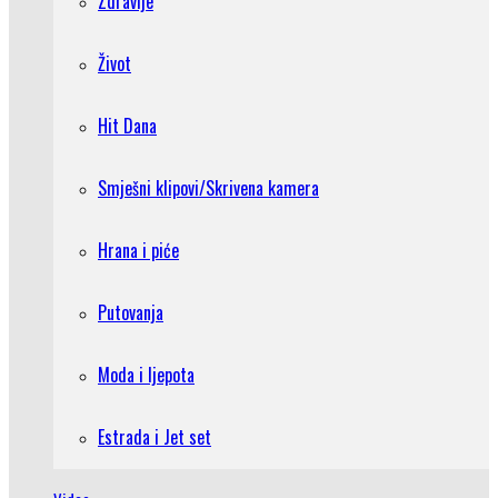
Zdravlje
Život
Hit Dana
Smješni klipovi/Skrivena kamera
Hrana i piće
Putovanja
Moda i ljepota
Estrada i Jet set