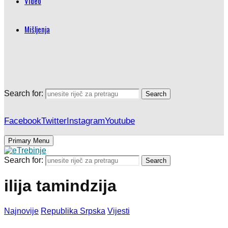
Video
Mišljenja
Search for:
Search
Facebook
Twitter
Instagram
Youtube
Primary Menu
Search for:
Search
ilija tamindzija
Najnovije
Republika Srpska
Vijesti