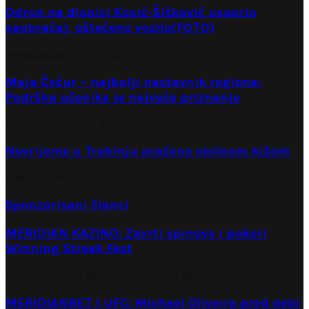
Odron na dionici Kosić-Šišković usporio
saobraćaj, oštećeno vozilo(FOTO)
Ponedjeljak, 27.07.2026.
Maja Čečur – najbolji nastavnik regiona:
Podrška učenika je najveće priznanje
Ponedjeljak, 27.07.2026.
Nevrijeme u Trebinju praćeno obilnom kišom
Ponedjeljak, 27.07.2026.
Sponzorisani članci
MERIDIAN KAZINO: Zavrti spinove i pokori
Winning Streak Fest
Ponedjeljak, 03.08.2026.
Utorak, 04.08.2026.
MERIDIANBET I UFC: Michael Oliveira pred debi