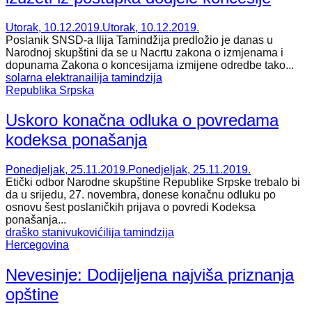
Utorak, 10.12.2019.
Utorak, 10.12.2019.
Poslanik SNSD-a Ilija Tamindžija predložio je danas u
Narodnoj skupštini da se u Nacrtu zakona o izmjenama i
dopunama Zakona o koncesijama izmijene odredbe tako...
solarna elektrana
ilija tamindzija
Republika Srpska
Uskoro konačna odluka o povredama
kodeksa ponašanja
Ponedjeljak, 25.11.2019.
Ponedjeljak, 25.11.2019.
Etički odbor Narodne skupštine Republike Srpske trebalo bi
da u srijedu, 27. novembra, donese konačnu odluku po
osnovu šest poslaničkih prijava o povredi Kodeksa
ponašanja...
draško stanivuković
ilija tamindzija
Hercegovina
Nevesinje: Dodijeljena najviša priznanja
opštine