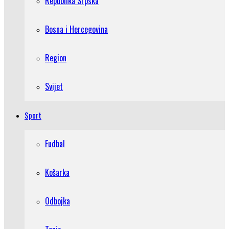
Republika Srpska
Bosna i Hercegovina
Region
Svijet
Sport
Fudbal
Košarka
Odbojka