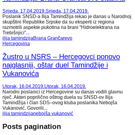
Srijeda, 17.04.2019.
Srijeda, 17.04.2019.
Poslanik SNSD-a Ilija Tamindžija rekao je danas u Narodnoj
skupštini Republike Srpske da su eksperti iz regiona
razmotrili aspekte pukotina na brani “Hidroelektrana na
Trebišnjici”...
ilija tamindzija
Brana Grančarevo
Hercegovina
Žustro u NSRS – Hercegovci ponovo
najglasniji, oštar duel Tamindžije i
Vukanovića
Utorak, 16.04.2019.
Utorak, 16.04.2019.
Narodni poslanici iz Hercegovine su danas vodili glavnu
riječ. Akteri poprilično oštrog duela su SNSD-ov Ilija
Tamindžija i član SDS–ovog kluba poslanika Nebojša
Vukanović. Govorili...
ilija tamindzija
nebojša vukanović
Posts pagination