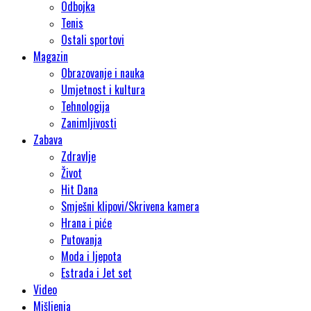
Odbojka
Tenis
Ostali sportovi
Magazin
Obrazovanje i nauka
Umjetnost i kultura
Tehnologija
Zanimljivosti
Zabava
Zdravlje
Život
Hit Dana
Smješni klipovi/Skrivena kamera
Hrana i piće
Putovanja
Moda i ljepota
Estrada i Jet set
Video
Mišljenja