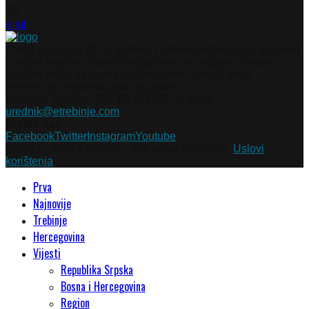
31
« jul
Portal je nastao 2012. godine. Pratimo dešavanja iz gradova
i mjesta Istočne i stare Hercegovine, te regiona i svijeta.
Ukoliko želite da nam pošaljete tekst, sliku ili neku
informaciju slobodno nam se javite.
Kontakti: Telefon +387 66 148 087 ili email
urednik@etrebinje.com
Pratite nas
Facebook
Twitter
Instagram
Youtube
© 2012 - 2023 eTrebinje. Sva prava zadržana.
Uslovi
korištenja
Prva
Najnovije
Trebinje
Hercegovina
Vijesti
Republika Srpska
Bosna i Hercegovina
Region