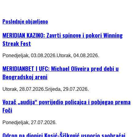
Poslednje objavljeno
MERIDIAN KAZINO: Zavrti spinove i pokori Winning
Streak Fest
Ponedjeljak, 03.08.2026.
Utorak, 04.08.2026.
MERIDIANBET I UFC: Michael Oliveira pred debi u
Beogradskoj areni
Utorak, 28.07.2026.
Srijeda, 29.07.2026.
Vozač „audija“ povrijedio policajca i pobjegao prema
Foči
Ponedjeljak, 27.07.2026.
Odron na dionici Kosić-Šišković usporio saobraćaj,