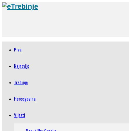
Prva
Najnovije
Trebinje
Hercegovina
Vijesti