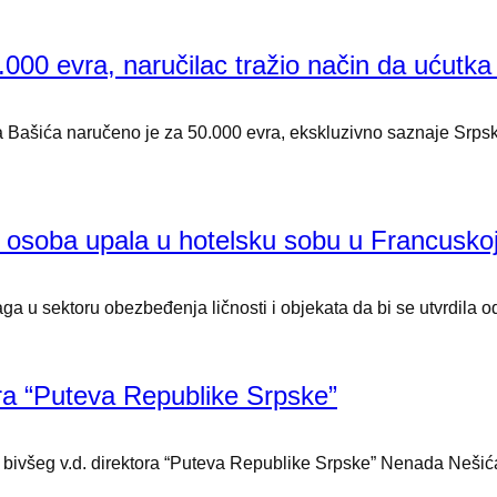
.000 evra, naručilac tražio način da ućutka
ka Bašića naručeno je za 50.000 evra, ekskluzivno saznaje Srps
a osoba upala u hotelsku sobu u Francusko
raga u sektoru obezbeđenja ličnosti i objekata da bi se utvrdila 
ora “Puteva Republike Srpske”
iv bivšeg v.d. direktora “Puteva Republike Srpske” Nenada Nešić