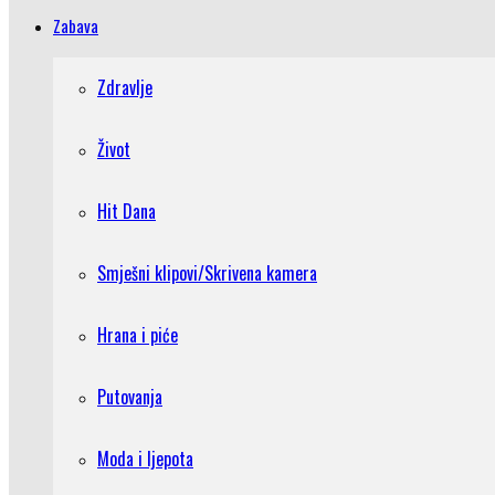
Zabava
Zdravlje
Život
Hit Dana
Smješni klipovi/Skrivena kamera
Hrana i piće
Putovanja
Moda i ljepota