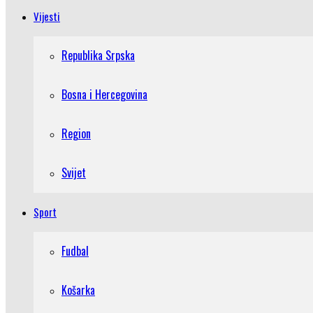
Vijesti
Republika Srpska
Bosna i Hercegovina
Region
Svijet
Sport
Fudbal
Košarka