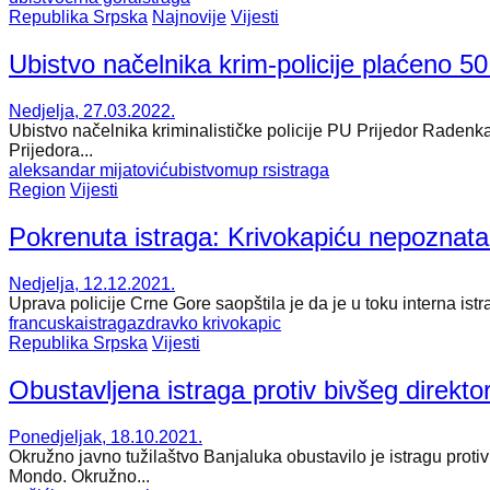
Republika Srpska
Najnovije
Vijesti
Ubistvo načelnika krim-policije plaćeno 50
Nedjelja, 27.03.2022.
Ubistvo načelnika kriminalističke policije PU Prijedor Raden
Prijedora...
aleksandar mijatović
ubistvo
mup rs
istraga
Region
Vijesti
Pokrenuta istraga: Krivokapiću nepoznat
Nedjelja, 12.12.2021.
Uprava policije Crne Gore saopštila je da je u toku interna ist
francuska
istraga
zdravko krivokapic
Republika Srpska
Vijesti
Obustavljena istraga protiv bivšeg direkt
Ponedjeljak, 18.10.2021.
Okružno javno tužilaštvo Banjaluka obustavilo je istragu prot
Mondo. Okružno...