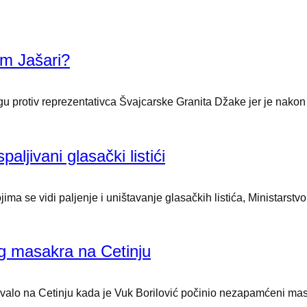
om Jašari?
agu protiv reprezentativca Švajcarske Granita Džake jer je nakon
aljivani glasački listići
 se vidi paljenje i uništavanje glasačkih listića, Ministarstvo
og masakra na Cetinju
valo na Cetinju kada je Vuk Borilović počinio nezapamćeni masak