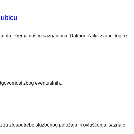
 ubicu
kainfo. Prema našim saznanjima, Dalibor Railić zvani Dugi iz
j
odgovornost zbog eventualnih...
a za zloupotrebe službenog položaja ili ovlašćenja, saznaje