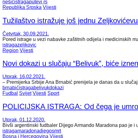
nešić
istraga
putevi rs
Republika Srpska
Vijesti
Tužilaštvo istražuje još jednu Zeljkoviće
Četvrtak, 30.09.2021.
Pored istrage u vezi nabavke zaštitnih odijela i medicinskih ma
istraga
zeljkovic
Region
Vijesti
Novi dokazi u slučaju “Belivuk”, biće izne
Utorak, 16.02.2021.
– Premijerka Srbije Ana Brnabić prenijela je danas da u slučaju
brnabić
istraga
belivuk
dokazi
Fudbal
Svijet
Vijesti
Sport
POLICIJSKA ISTRAGA: Od čega je umr
Utorak, 01.12.2020.
Bivši argentinski fudbaler Dijego Armando Maradona pao je i u
istraga
maradona
diego
smrt
Bosna i Hercegovina
Vijesti