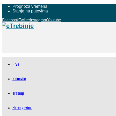
Prognoza vremena
Stanje na putevima
Facebook
Twitter
Instagram
Youtube
Prva
Najnovije
Trebinje
Hercegovina