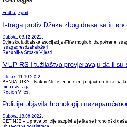
Fudbal
Sport
Istraga protiv Džake zbog dresa sa imen
Subota, 03.12.2022.
Svjetska fudbalska asocijacija /Fifa/ mogla bi da pokrene istr
istraga
dres
dzaka
jašari
Republika Srpska
Vijesti
MUP RS i tužilaštvo provjeravaju da li su sp
Utorak, 11.10.2022.
BANJALUKA – Nakon što je jedan medij objavio snimke na kojima
mup rs
istraga
Region
Vijesti
Policija objavila hronologiju nezapamćen
Subota, 13.08.2022.
CETINJE – Uprava policije saopštila je šta se hronološki deša
ubistvo
crna gora
istraga