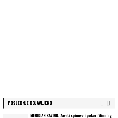
a
g
i
n
a
t
i
o
n
POSLEDNJE OBJAVLJENO
MERIDIAN KAZINO: Zavrti spinove i pokori Winning