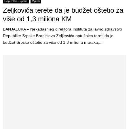
E
Republika Srpska
Vijesti
Zeljkovića terete da je budžet oštetio za
N
više od 1,3 miliona KM
BANJALUKA – Nekadašnjeg direktora Instituta za javno zdravstvo
U
Republike Srpske Branislava Zeljkovića optužnica tereti da je
budžet Srpske oštetio za više od 1,3 miliona maraka,...