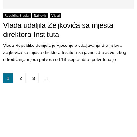
Republika Srpska
Najnovije
Vijesti
Vlada udaljila Zeljkovića sa mjesta
direktora Instituta
Vlada Republike donijela je Rješenje o udaljavanju Branislava
Zeljkovića sa mjesta direktora Instituta za javno zdravstvo, zbog
određivanja mjera pritvora od 18. septembra, potvrđeno je...
P
1
2
3
o
s
t
s
p