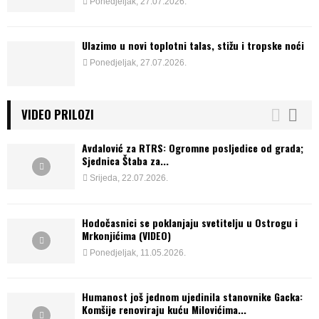
Ponedjeljak, 27.07.2026.
Ulazimo u novi toplotni talas, stižu i tropske noći
Ponedjeljak, 27.07.2026.
VIDEO PRILOZI
Avdalović za RTRS: Ogromne posljedice od grada;
Sjednica Štaba za...
Srijeda, 22.07.2026.
Hodočasnici se poklanjaju svetitelju u Ostrogu i
Mrkonjićima (VIDEO)
Ponedjeljak, 11.05.2026.
Humanost još jednom ujedinila stanovnike Gacka:
Komšije renoviraju kuću Milovićima...