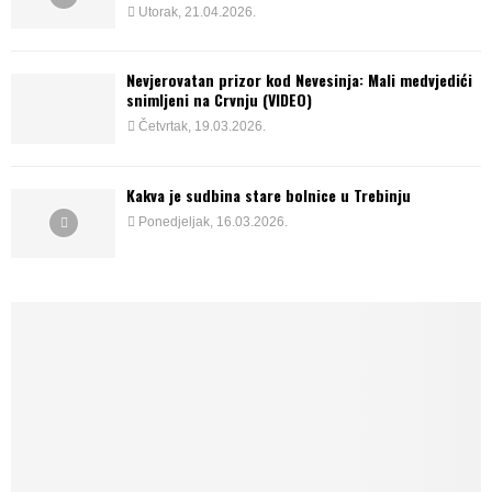
Utorak, 21.04.2026.
Nevjerovatan prizor kod Nevesinja: Mali medvjedići
snimljeni na Crvnju (VIDEO)
Četvrtak, 19.03.2026.
Kakva je sudbina stare bolnice u Trebinju
Ponedjeljak, 16.03.2026.