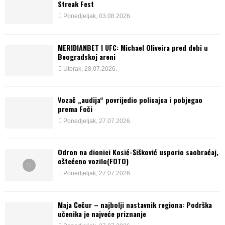
Streak Fest
Ponedjeljak, 03.08.2026.
MERIDIANBET I UFC: Michael Oliveira pred debi u
Beogradskoj areni
Utorak, 28.07.2026.
Vozač „audija“ povrijedio policajca i pobjegao
prema Foči
Ponedjeljak, 27.07.2026.
Odron na dionici Kosić-Šišković usporio saobraćaj,
oštećeno vozilo(FOTO)
Ponedjeljak, 27.07.2026.
Maja Čečur – najbolji nastavnik regiona: Podrška
učenika je najveće priznanje