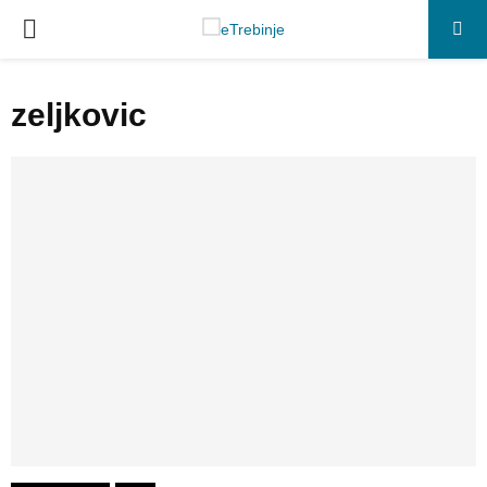
P
R
zeljkovic
I
M
A
R
Y
M