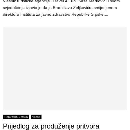
Vlasnik turističke agencije “Travel 4 Fun” Saša Marković u svom
svjedočenju izjavio je da je Branislavu Zeljkoviću, smijenjenom
direktoru Instituta za javno zdravstvo Republike Srpske,...
Republika Srpska
Vijesti
Prijedlog za produženje pritvora