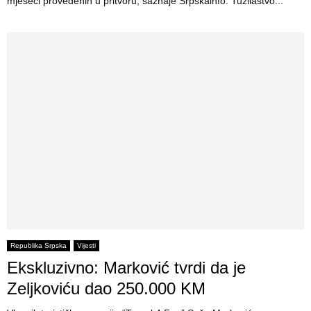
mjeseci provedenih u pritvoru, saznaje Srpskainfo. Tužilaštvo...
Republika Srpska
Vijesti
Ekskluzivno: Marković tvrdi da je
Zeljkoviću dao 250.000 KM