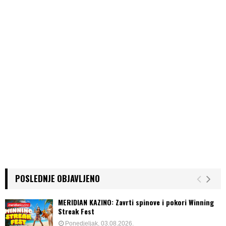
g
i
n
a
t
i
o
n
POSLEDNJE OBJAVLJENO
MERIDIAN KAZINO: Zavrti spinove i pokori Winning
Streak Fest
Ponedjeljak, 03.08.2026.