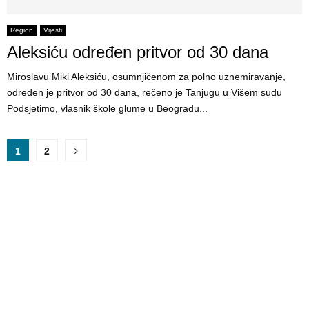
Region
Vijesti
Aleksiću određen pritvor od 30 dana
Miroslavu Miki Aleksiću, osumnjičenom za polno uznemiravanje,
određen je pritvor od 30 dana, rečeno je Tanjugu u Višem sudu
Podsjetimo, vlasnik škole glume u Beogradu...
P
1
2
o
s
t
s
p
a