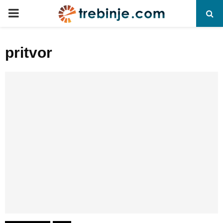
P
R
pritvor
I
M
A
R
Y
M