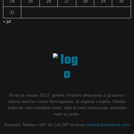
24
25
26
27
28
29
30
31
« jul
Portal je nastao 2012. godine. Pratimo dešavanja iz gradova i
mjesta Istočne i stare Hercegovine, te regiona i svijeta. Ukoliko
želite da nam pošaljete tekst, sliku ili neku informaciju slobodno
nam se javite.
Kontakti: Telefon +387 66 148 087 ili email
urednik@etrebinje.com