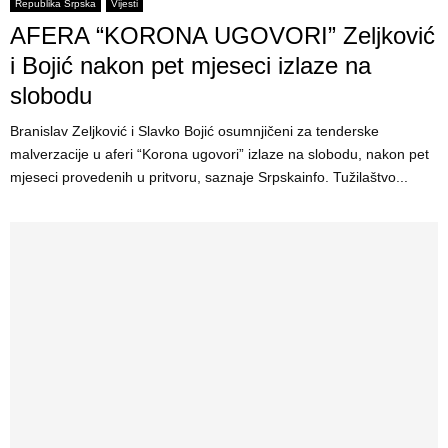
E
Republika Srpska
Vijesti
AFERA “KORONA UGOVORI” Zeljković
N
i Bojić nakon pet mjeseci izlaze na
slobodu
U
Branislav Zeljković i Slavko Bojić osumnjičeni za tenderske
malverzacije u aferi “Korona ugovori” izlaze na slobodu, nakon pet
mjeseci provedenih u pritvoru, saznaje Srpskainfo. Tužilaštvo...