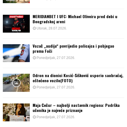
MERIDIANBET I UFC: Michael Oliveira pred debi u
Beogradskoj areni
Utorak, 28.07.2026.
Vozač „audija“ povrijedio policajca i pobjegao
prema Foči
Ponedjeljak, 27.07.2026.
Odron na dionici Kosić-Šišković usporio saobraćaj,
oštećeno vozilo(FOTO)
Ponedjeljak, 27.07.2026.
Maja Čečur – najbolji nastavnik regiona: Podrška
učenika je najveće priznanje
Ponedjeljak, 27.07.2026.