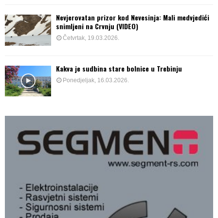
Nevjerovatan prizor kod Nevesinja: Mali medvjedići
snimljeni na Crvnju (VIDEO)
Četvrtak, 19.03.2026.
Kakva je sudbina stare bolnice u Trebinju
Ponedjeljak, 16.03.2026.