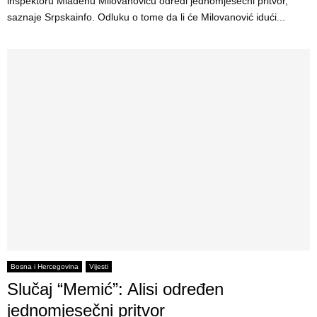
inspektoru Mladenu Milovanoviću odredi jednomjesečni pritvor,
saznaje Srpskainfo. Odluku o tome da li će Milovanović idući...
Bosna i Hercegovina
Vijesti
Slučaj “Memić”: Alisi određen
jednomjesečni pritvor