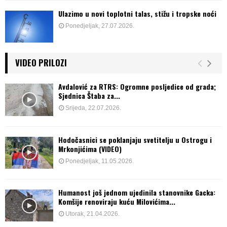
Ulazimo u novi toplotni talas, stižu i tropske noći
Ponedjeljak, 27.07.2026.
VIDEO PRILOZI
Avdalović za RTRS: Ogromne posljedice od grada;
Sjednica Štaba za...
Srijeda, 22.07.2026.
Hodočasnici se poklanjaju svetitelju u Ostrogu i
Mrkonjićima (VIDEO)
Ponedjeljak, 11.05.2026.
Humanost još jednom ujedinila stanovnike Gacka:
Komšije renoviraju kuću Milovićima...
Utorak, 21.04.2026.