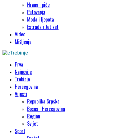
Hrana i piće
Putovanja
Moda i ljepota
Estrada i Jet set
Video
Mišljenja
Prva
Najnovije
Trebinje
Hercegovina
Vijesti
Republika Srpska
Bosna i Hercegovina
Region
Svijet
Sport