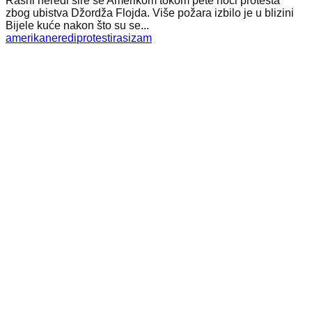
Rasni neredi šire se Amerikom tokom pete noći protesta
zbog ubistva Džordža Flojda. Više požara izbilo je u blizini
Bijele kuće nakon što su se...
amerika
neredi
protesti
rasizam