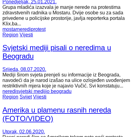
Ponedjeljak, 25.01.2021.
Grupa mladića izazvala je manje nerede na protestima
zdravstvenih radnika u Mostaru. Dvije osobe su za sada
privedene u policijske prostorije, javlja reporterka portala
Klix.ba...
mostar
neredi
protest
Region
Vijesti
Svjetski mediji pisali o neredima u
Beogradu
Srijeda, 08.07.2020.
Mediji širom svjeta prenjeli su informacije iz Beograda,
navodeći da je narod izašao na ulice ozlojeđen uvođenjem
restriktivnih mjera koje je najavio Vučić. Svi konstatuju...
neredi
svjetski mediji
o beogradu
Region
Svijet
Vijesti
Amerika u plamenu rasnih nereda
(FOTO/VIDEO)
Utorak, 02.06.2020.