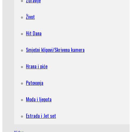
Zdravlje
Život
Hit Dana
Smješni klipovi/Skrivena kamera
Hrana i piće
Putovanja
Moda i ljepota
Estrada i Jet set