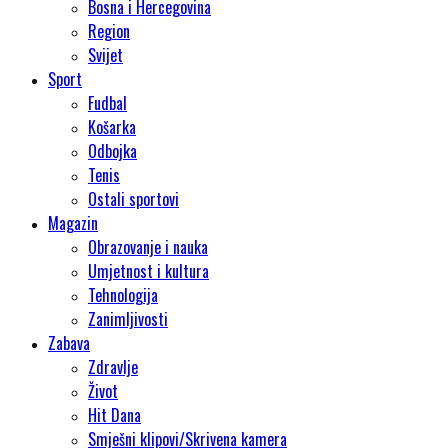
Bosna i Hercegovina
Region
Svijet
Sport
Fudbal
Košarka
Odbojka
Tenis
Ostali sportovi
Magazin
Obrazovanje i nauka
Umjetnost i kultura
Tehnologija
Zanimljivosti
Zabava
Zdravlje
Život
Hit Dana
Smješni klipovi/Skrivena kamera