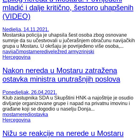
mladić i dalje kritično, šestoro uhapšenih
(VIDEO)
Nedjelja, 14.11.2021.
Mostarska policija je uhapsila šest osoba zbog osnovane
sumnje da su učestvovali u jučerašnjem obračunu navijačkih
grupa u Mostaru. U okršaju je povrijeđeno više osoba,...
navijači
mostar
neredi
velež
red army
zrinjski
Hercegovina
Nakon nereda u Mostaru zatražena
ostavka ministra unutrašnjih poslova
Ponedjeljak, 26.04.2021.
Klub zastupnika SDA u Skupštini HNK-a najoštrije je osudio
divljanje organizovane grupe i napad na privatnu imovinu i
građane koji se dogodio u naselju Donja...
mostar
neredi
ostavka
Hercegovina
Nižu se reakcije na nerede u Mostaru