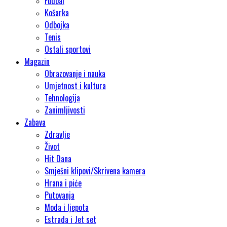
Fudbal
Košarka
Odbojka
Tenis
Ostali sportovi
Magazin
Obrazovanje i nauka
Umjetnost i kultura
Tehnologija
Zanimljivosti
Zabava
Zdravlje
Život
Hit Dana
Smješni klipovi/Skrivena kamera
Hrana i piće
Putovanja
Moda i ljepota
Estrada i Jet set