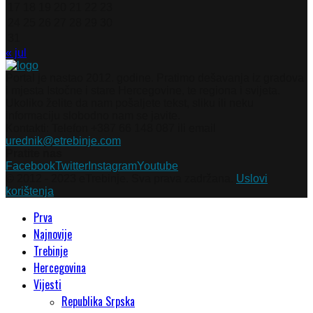
17
18
19
20
21
22
23
24
25
26
27
28
29
30
31
« jul
Portal je nastao 2012. godine. Pratimo dešavanja iz gradova
i mjesta Istočne i stare Hercegovine, te regiona i svijeta.
Ukoliko želite da nam pošaljete tekst, sliku ili neku
informaciju slobodno nam se javite.
Kontakti: Telefon +387 66 148 087 ili email
urednik@etrebinje.com
Pratite nas
Facebook
Twitter
Instagram
Youtube
© 2012 - 2023 eTrebinje. Sva prava zadržana.
Uslovi
korištenja
Prva
Najnovije
Trebinje
Hercegovina
Vijesti
Republika Srpska