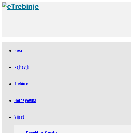
Prva
Najnovije
Trebinje
Hercegovina
Vijesti