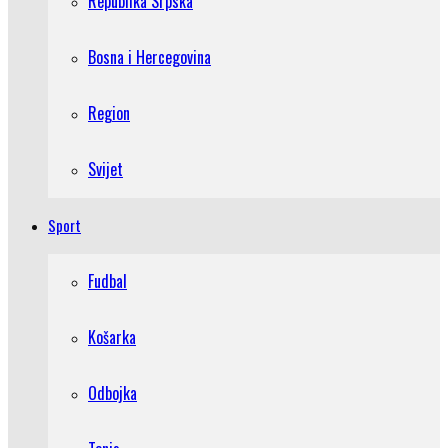
Republika Srpska
Bosna i Hercegovina
Region
Svijet
Sport
Fudbal
Košarka
Odbojka