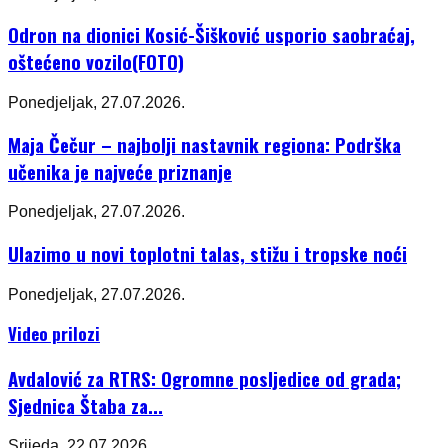
Odron na dionici Kosić-Šišković usporio saobraćaj,
oštećeno vozilo(FOTO)
Ponedjeljak, 27.07.2026.
Maja Čečur – najbolji nastavnik regiona: Podrška
učenika je najveće priznanje
Ponedjeljak, 27.07.2026.
Ulazimo u novi toplotni talas, stižu i tropske noći
Ponedjeljak, 27.07.2026.
Video prilozi
Avdalović za RTRS: Ogromne posljedice od grada;
Sjednica Štaba za...
Srijeda, 22.07.2026.