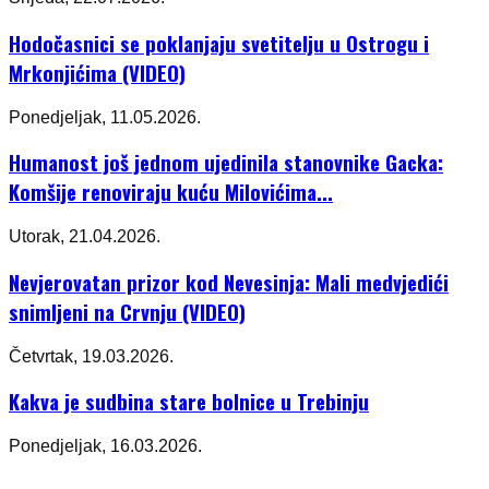
Hodočasnici se poklanjaju svetitelju u Ostrogu i
Mrkonjićima (VIDEO)
Ponedjeljak, 11.05.2026.
Humanost još jednom ujedinila stanovnike Gacka:
Komšije renoviraju kuću Milovićima...
Utorak, 21.04.2026.
Nevjerovatan prizor kod Nevesinja: Mali medvjedići
snimljeni na Crvnju (VIDEO)
Četvrtak, 19.03.2026.
Kakva je sudbina stare bolnice u Trebinju
Ponedjeljak, 16.03.2026.