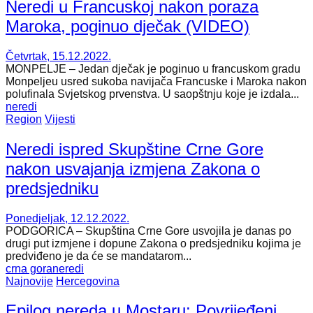
Neredi u Francuskoj nakon poraza
Maroka, poginuo dječak (VIDEO)
Četvrtak, 15.12.2022.
MONPELJE – Jedan dječak je poginuo u francuskom gradu
Monpeljeu usred sukoba navijača Francuske i Maroka nakon
polufinala Svjetskog prvenstva. U saopštnju koje je izdala...
neredi
Region
Vijesti
Neredi ispred Skupštine Crne Gore
nakon usvajanja izmjena Zakona o
predsjedniku
Ponedjeljak, 12.12.2022.
PODGORICA – Skupština Crne Gore usvojila je danas po
drugi put izmjene i dopune Zakona o predsjedniku kojima je
predviđeno je da će se mandatarom...
crna gora
neredi
Najnovije
Hercegovina
Epilog nereda u Mostaru: Povrijeđeni