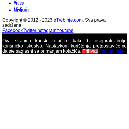
Video
Mišljenja
Copyright © 2012 - 2023
eTrebinje.com
. Sva prava
zadržana.
Facebook
Twitter
Instagram
Youtube
Ova stranica koristi kolačiće kako bi osigurali bolje
korisničko iskustvo. Nastavkom korištenja pretpostavićemo
da ste saglasni sa primanjem kolačića.
Prihvati
Pročitaj više