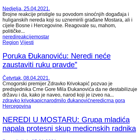
Nedjelja, 25.04.2021.
Brojne reakcije pristigle su povodom sinoćnjih događaja i
huliganskih nereda koji su uznemirili građane Mostara, ali i
cijele Bosne i Hercegovine. Reagovale su, mahom,
političke...
neredi
reakcije
mostar
Region
Vijesti
Poruka Đukanoviću: Neredi neće
zaustaviti ruku pravde”
Četvrtak, 08.04.2021.
Crnogorski premijer Zdravko Кrivokapić pozvao je
predsjednika Crne Gore Mila Đukanovića da ne destabilizuje
državu i da, kako je naveo, narod koji je izveo na...
zdravko krivokapic
narod
milo đukanović
neredi
crna gora
Hercegovina
NEREDI U MOSTARU: Grupa mladića
napala protesni skup medicnskih radnika