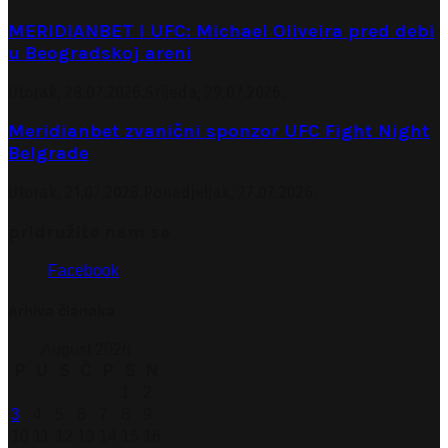
MERIDIANBET I UFC: Michael Oliveira pred debi
u Beogradskoj areni
Utorak, 28.07.2026.
Srijeda, 29.07.2026.
Meridianbet zvanični sponzor UFC Fight Night
Belgrade
Utorak, 21.07.2026.
Ponedjeljak, 27.07.2026.
pridružite nam se
Facebook
Arhiva članaka
August 2026
P
U
S
Č
P
S
N
1
2
3
4
5
6
7
8
9
10
11
12
13
14
15
16