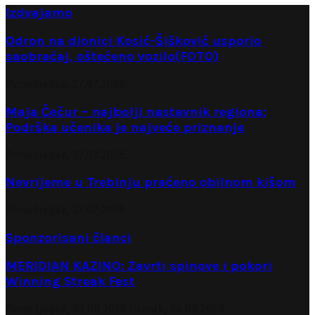
Izdvajamo
Odron na dionici Kosić-Šišković usporio
saobraćaj, oštećeno vozilo(FOTO)
Ponedjeljak, 27.07.2026.
Maja Čečur – najbolji nastavnik regiona:
Podrška učenika je najveće priznanje
Ponedjeljak, 27.07.2026.
Nevrijeme u Trebinju praćeno obilnom kišom
Ponedjeljak, 27.07.2026.
Sponzorisani članci
MERIDIAN KAZINO: Zavrti spinove i pokori
Winning Streak Fest
Ponedjeljak, 03.08.2026.
Utorak, 04.08.2026.