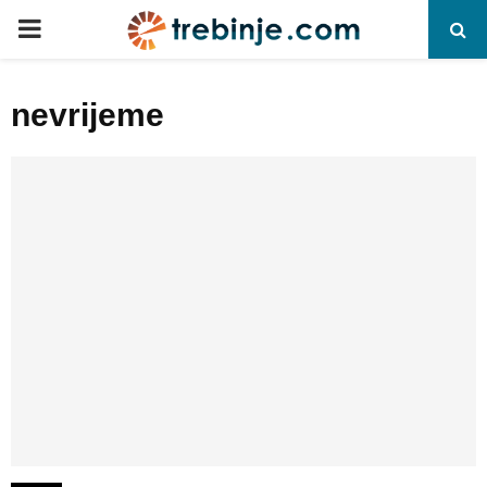
P
R
nevrijeme
I
M
A
R
Y
M