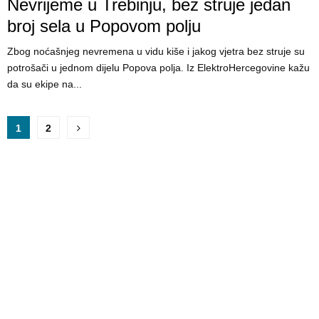
Nevrijeme u Trebinju, bez struje jedan
broj sela u Popovom polju
Zbog noćašnjeg nevremena u vidu kiše i jakog vjetra bez struje su
potrošači u jednom dijelu Popova polja. Iz ElektroHercegovine kažu
da su ekipe na...
P
1
2
o
s
t
s
p
a
g