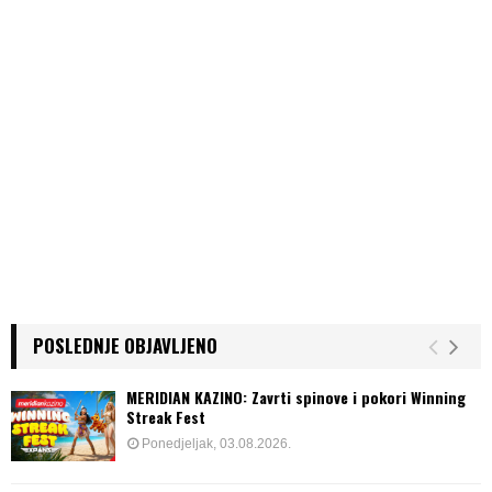
i
n
a
t
i
o
n
POSLEDNJE OBJAVLJENO
MERIDIAN KAZINO: Zavrti spinove i pokori Winning
Streak Fest
Ponedjeljak, 03.08.2026.