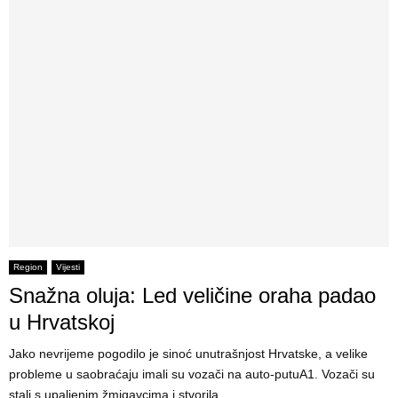
Region
Vijesti
Snažna oluja: Led veličine oraha padao
u Hrvatskoj
Jako nevrijeme pogodilo je sinoć unutrašnjost Hrvatske, a velike
probleme u saobraćaju imali su vozači na auto-putuA1. Vozači su
stali s upaljenim žmigavcima i stvorila...