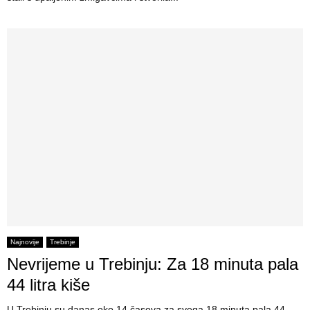
Najnovije
Trebinje
Nevrijeme u Trebinju: Za 18 minuta pala
44 litra kiše
U Trebinju su danas oko 14 časova za svega 18 minuta pala 44