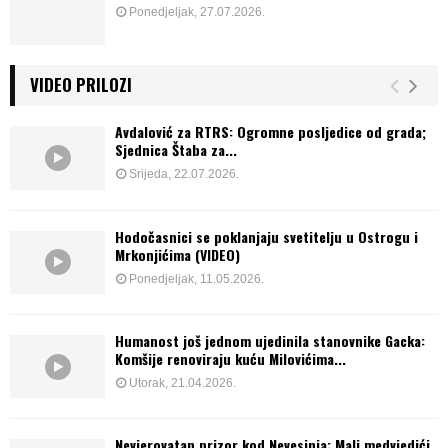
Ponedjeljak, 27.07.2026.
VIDEO PRILOZI
Avdalović za RTRS: Ogromne posljedice od grada;
Sjednica Štaba za...
Srijeda, 22.07.2026.
Hodočasnici se poklanjaju svetitelju u Ostrogu i
Mrkonjićima (VIDEO)
Ponedjeljak, 11.05.2026.
Humanost još jednom ujedinila stanovnike Gacka:
Komšije renoviraju kuću Milovićima...
Utorak, 21.04.2026.
Nevjerovatan prizor kod Nevesinja: Mali medvjedići