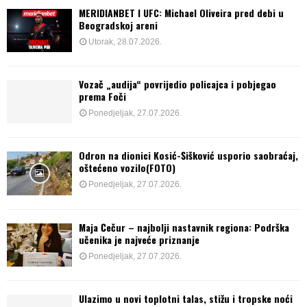
MERIDIANBET I UFC: Michael Oliveira pred debi u
Beogradskoj areni
Utorak, 28.07.2026.
Vozač „audija“ povrijedio policajca i pobjegao
prema Foči
Ponedjeljak, 27.07.2026.
Odron na dionici Kosić-Šišković usporio saobraćaj,
oštećeno vozilo(FOTO)
Ponedjeljak, 27.07.2026.
Maja Čečur – najbolji nastavnik regiona: Podrška
učenika je najveće priznanje
Ponedjeljak, 27.07.2026.
Ulazimo u novi toplotni talas, stižu i tropske noći