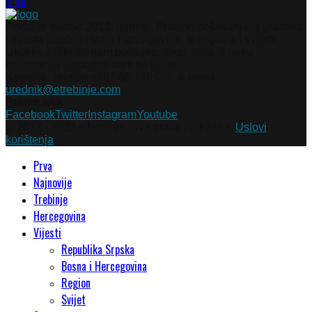
« jul
Portal je nastao 2012. godine. Pratimo dešavanja iz gradova
i mjesta Istočne i stare Hercegovine, te regiona i svijeta.
Ukoliko želite da nam pošaljete tekst, sliku ili neku
informaciju slobodno nam se javite.
Kontakti: Telefon +387 66 148 087 ili email
urednik@etrebinje.com
Pratite nas
Facebook
Twitter
Instagram
Youtube
© 2012 - 2023 eTrebinje. Sva prava zadržana.
Uslovi
korištenja
Prva
Najnovije
Trebinje
Hercegovina
Vijesti
Republika Srpska
Bosna i Hercegovina
Region
Svijet