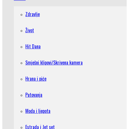
Zdravlje
Život
Hit Dana
Smješni klipovi/Skrivena kamera
Hrana i piće
Putovanja
Moda i ljepota
Estrada i Jet set