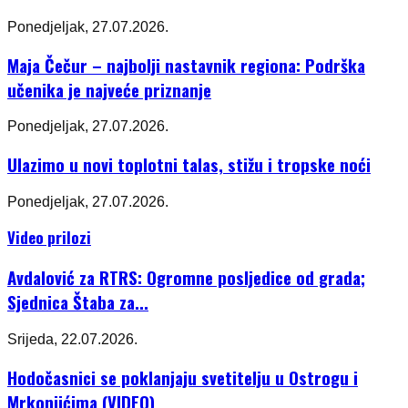
Ponedjeljak, 27.07.2026.
Maja Čečur – najbolji nastavnik regiona: Podrška
učenika je najveće priznanje
Ponedjeljak, 27.07.2026.
Ulazimo u novi toplotni talas, stižu i tropske noći
Ponedjeljak, 27.07.2026.
Video prilozi
Avdalović za RTRS: Ogromne posljedice od grada;
Sjednica Štaba za...
Srijeda, 22.07.2026.
Hodočasnici se poklanjaju svetitelju u Ostrogu i
Mrkonjićima (VIDEO)