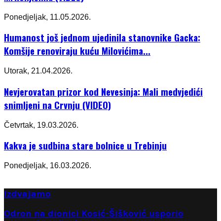
Ponedjeljak, 11.05.2026.
Humanost još jednom ujedinila stanovnike Gacka:
Komšije renoviraju kuću Milovićima...
Utorak, 21.04.2026.
Nevjerovatan prizor kod Nevesinja: Mali medvjedići
snimljeni na Crvnju (VIDEO)
Četvrtak, 19.03.2026.
Kakva je sudbina stare bolnice u Trebinju
Ponedjeljak, 16.03.2026.
Izdvajamo
Odron na dionici Kosić-Šišković usporio