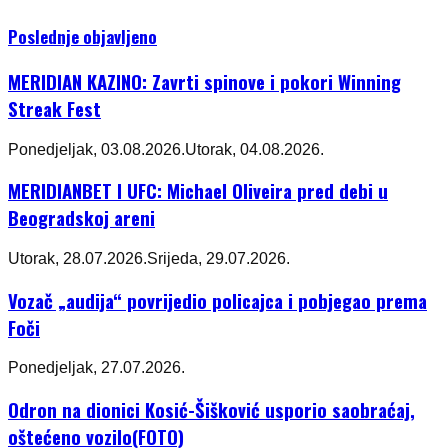
Poslednje objavljeno
MERIDIAN KAZINO: Zavrti spinove i pokori Winning
Streak Fest
Ponedjeljak, 03.08.2026.
Utorak, 04.08.2026.
MERIDIANBET I UFC: Michael Oliveira pred debi u
Beogradskoj areni
Utorak, 28.07.2026.
Srijeda, 29.07.2026.
Vozač „audija“ povrijedio policajca i pobjegao prema
Foči
Ponedjeljak, 27.07.2026.
Odron na dionici Kosić-Šišković usporio saobraćaj,
oštećeno vozilo(FOTO)