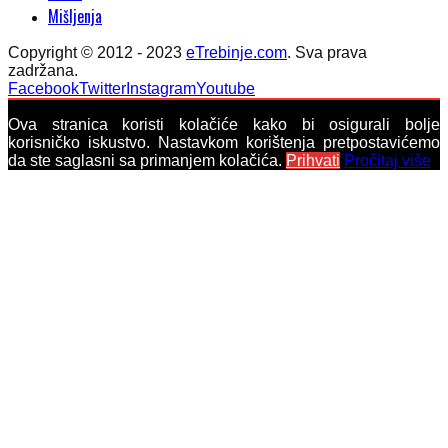
Mišljenja
Copyright © 2012 - 2023
eTrebinje.com
. Sva prava
zadržana.
Facebook
Twitter
Instagram
Youtube
Ova stranica koristi kolačiće kako bi osigurali bolje
korisničko iskustvo. Nastavkom korištenja pretpostavićemo
da ste saglasni sa primanjem kolačića.
Prihvati
Pročitaj više