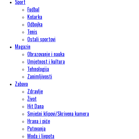
Sport
Fudbal
Košarka
Odbojka
Tenis
Ostali sportovi
Magazin
Obrazovanje i nauka
Umjetnost i kultura
Tehnologija
Zanimljivosti
Zabava
Zdravlje
Život
Hit Dana
Smješni klipovi/Skrivena kamera
Hrana i piće
Putovanja
Moda i ljepota