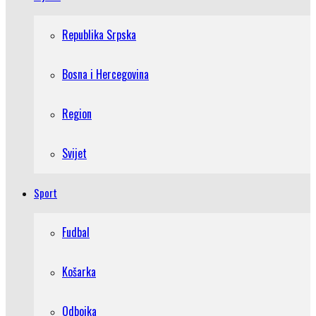
Republika Srpska
Bosna i Hercegovina
Region
Svijet
Sport
Fudbal
Košarka
Odbojka