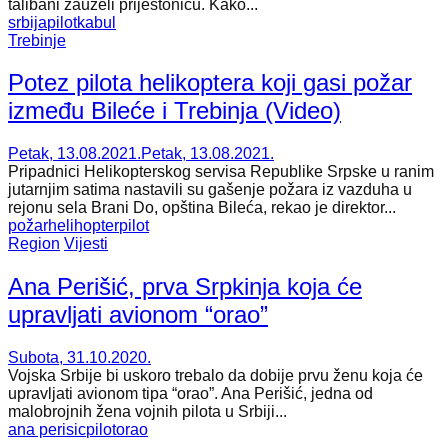
talibani zauzeli prijestonicu. Kako...
srbija
pilot
kabul
Trebinje
Potez pilota helikoptera koji gasi požar
između Bileće i Trebinja (Video)
Petak, 13.08.2021.
Petak, 13.08.2021.
Pripadnici Helikopterskog servisa Republike Srpske u ranim
jutarnjim satima nastavili su gašenje požara iz vazduha u
rejonu sela Brani Do, opština Bileća, rekao je direktor...
požar
helihopter
pilot
Region
Vijesti
Ana Perišić, prva Srpkinja koja će
upravljati avionom “orao”
Subota, 31.10.2020.
Vojska Srbije bi uskoro trebalo da dobije prvu ženu koja će
upravljati avionom tipa “orao”. Ana Perišić, jedna od
malobrojnih žena vojnih pilota u Srbiji...
ana perisic
pilot
orao