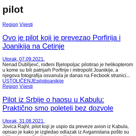
pilot
Region
Vijesti
Ovo je pilot koji je prevezao Porfirija i
Joanikija na Cetinje
Utorak, 07.09.2021.
Nenad Dublljevć, rođeni Bjelopoljac pilotirao je helikopterom
u kome su bili patrijarh Porfirije i mitropolit Joanikije, a
njegova fotografija osvanula je danas na Fecbook stranici...
USTOLIČENJE
pilot
joanikije
Region
Vijesti
Pilot iz Srbije o haosu u Kabulu:
Praktično smo poleteli bez dozvole
Utorak, 31.08.2021.
Jovica Rajhl, pilot koji je uspio da preveze avion iz Kabula,
opisao je kako je izgledao odlazak iz Avganistana pošto su