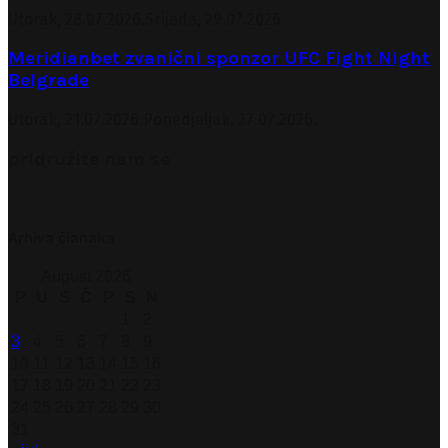
Utorak, 28.07.2026.
Srijeda, 29.07.2026.
Meridianbet zvanični sponzor UFC Fight Night
Belgrade
Utorak, 21.07.2026.
Ponedjeljak, 27.07.2026.
pridružite nam se
Arhiva članaka
August 2026
P
U
S
Č
P
S
N
1
2
3
4
5
6
7
8
9
10
11
12
13
14
15
16
17
18
19
20
21
22
23
24
25
26
27
28
29
30
31