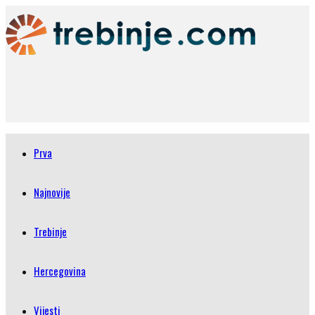
Prva
Najnovije
Trebinje
Hercegovina
Vijesti