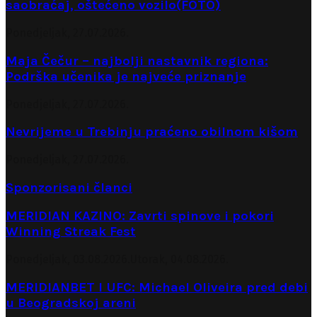
saobraćaj, oštećeno vozilo(FOTO)
Ponedjeljak, 27.07.2026.
Maja Čečur – najbolji nastavnik regiona:
Podrška učenika je najveće priznanje
Ponedjeljak, 27.07.2026.
Nevrijeme u Trebinju praćeno obilnom kišom
Ponedjeljak, 27.07.2026.
Sponzorisani članci
MERIDIAN KAZINO: Zavrti spinove i pokori
Winning Streak Fest
Ponedjeljak, 03.08.2026.
Utorak, 04.08.2026.
MERIDIANBET I UFC: Michael Oliveira pred debi
u Beogradskoj areni