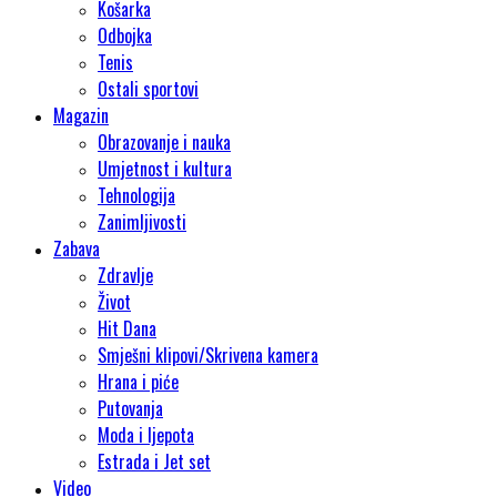
Košarka
Odbojka
Tenis
Ostali sportovi
Magazin
Obrazovanje i nauka
Umjetnost i kultura
Tehnologija
Zanimljivosti
Zabava
Zdravlje
Život
Hit Dana
Smješni klipovi/Skrivena kamera
Hrana i piće
Putovanja
Moda i ljepota
Estrada i Jet set
Video