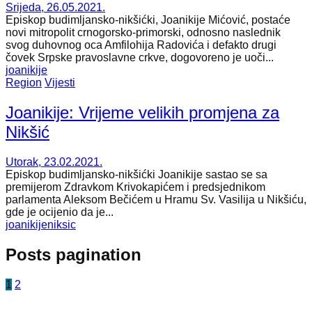
Srijeda, 26.05.2021.
Episkop budimljansko-nikšićki, Joanikije Mićović, postaće
novi mitropolit crnogorsko-primorski, odnosno naslednik
svog duhovnog oca Amfilohija Radovića i defakto drugi
čovek Srpske pravoslavne crkve, dogovoreno je uoči...
joanikije
Region
Vijesti
Joanikije: Vrijeme velikih promjena za
Nikšić
Utorak, 23.02.2021.
Episkop budimljansko-nikšićki Joanikije sastao se sa
premijerom Zdravkom Krivokapićem i predsjednikom
parlamenta Aleksom Bečićem u Hramu Sv. Vasilija u Nikšiću,
gde je ocijenio da je...
joanikije
niksic
Posts pagination
1
2