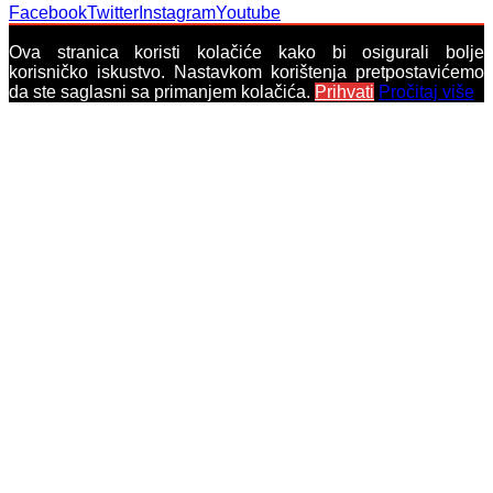
Facebook
Twitter
Instagram
Youtube
Ova stranica koristi kolačiće kako bi osigurali bolje
korisničko iskustvo. Nastavkom korištenja pretpostavićemo
da ste saglasni sa primanjem kolačića.
Prihvati
Pročitaj više