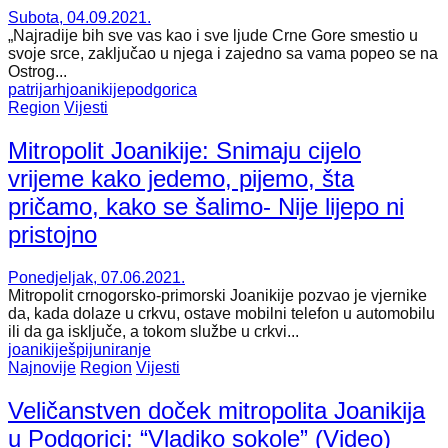
Subota, 04.09.2021.
„Najradije bih sve vas kao i sve ljude Crne Gore smestio u
svoje srce, zaključao u njega i zajedno sa vama popeo se na
Ostrog...
patrijarh
joanikije
podgorica
Region
Vijesti
Mitropolit Joanikije: Snimaju cijelo
vrijeme kako jedemo, pijemo, šta
pričamo, kako se šalimo- Nije lijepo ni
pristojno
Ponedjeljak, 07.06.2021.
Mitropolit crnogorsko-primorski Joanikije pozvao je vjernike
da, kada dolaze u crkvu, ostave mobilni telefon u automobilu
ili da ga isključe, a tokom službe u crkvi...
joanikije
špijuniranje
Najnovije
Region
Vijesti
Veličanstven doček mitropolita Joanikija
u Podgorici: “Vladiko sokole” (Video)