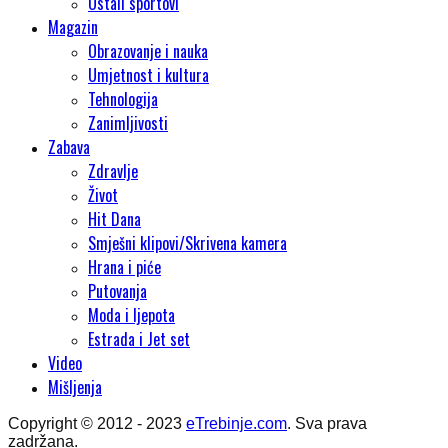
Ostali sportovi
Magazin
Obrazovanje i nauka
Umjetnost i kultura
Tehnologija
Zanimljivosti
Zabava
Zdravlje
Život
Hit Dana
Smješni klipovi/Skrivena kamera
Hrana i piće
Putovanja
Moda i ljepota
Estrada i Jet set
Video
Mišljenja
Copyright © 2012 - 2023
eTrebinje.com
. Sva prava
zadržana.