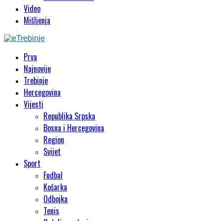
Video
Mišljenja
Prva
Najnovije
Trebinje
Hercegovina
Vijesti
Republika Srpska
Bosna i Hercegovina
Region
Svijet
Sport
Fudbal
Košarka
Odbojka
Tenis