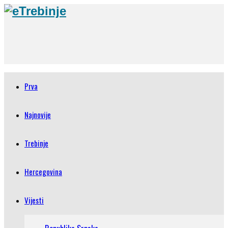
Prva
Najnovije
Trebinje
Hercegovina
Vijesti