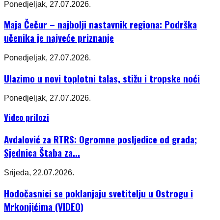
Ponedjeljak, 27.07.2026.
Maja Čečur – najbolji nastavnik regiona: Podrška
učenika je najveće priznanje
Ponedjeljak, 27.07.2026.
Ulazimo u novi toplotni talas, stižu i tropske noći
Ponedjeljak, 27.07.2026.
Video prilozi
Avdalović za RTRS: Ogromne posljedice od grada;
Sjednica Štaba za...
Srijeda, 22.07.2026.
Hodočasnici se poklanjaju svetitelju u Ostrogu i
Mrkonjićima (VIDEO)