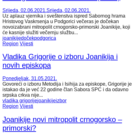
Srijeda, 02.06.2021.
Srijeda, 02.06.2021.
Uz aplauz vjernika i sveštenstva ispred Sabornog hrama
Hristovog Vaskrsenja u Podgorici večeras je dočekan
novoizabrani mitropolit crnogorsko-primorski Joanikije, koji
će kasnije služiti večernju službu...
joanikije
doček
podgorica
Region
Vijesti
Vladika Grigorije o izboru Joanikija i
novih episkopa
Ponedjeljak, 31.05.2021.
Govoreći o izboru Metodija i Isihija za episkope, Grigorije je
istakao da je već 22 godine član Sabora SPC i da odavno
srpska crkva nije...
vladika grigorije
joanikije
izbor
Region
Vijesti
Joanikije novi mitropolit crnogorsko –
primorski?