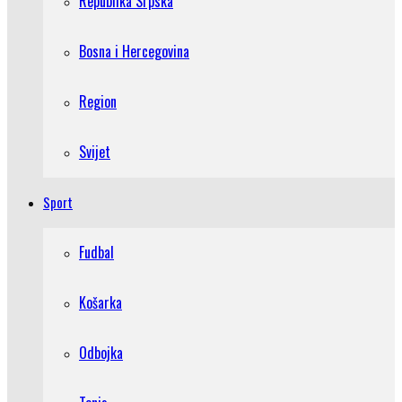
Republika Srpska
Bosna i Hercegovina
Region
Svijet
Sport
Fudbal
Košarka
Odbojka