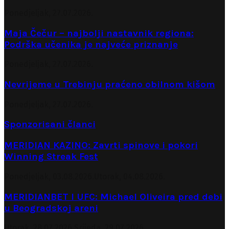
Ponedjeljak, 27.07.2026.
Maja Čečur – najbolji nastavnik regiona:
Podrška učenika je najveće priznanje
Ponedjeljak, 27.07.2026.
Nevrijeme u Trebinju praćeno obilnom kišom
Ponedjeljak, 27.07.2026.
Sponzorisani članci
MERIDIAN KAZINO: Zavrti spinove i pokori
Winning Streak Fest
Ponedjeljak, 03.08.2026.
Utorak, 04.08.2026.
MERIDIANBET I UFC: Michael Oliveira pred debi
u Beogradskoj areni
Utorak, 28.07.2026.
Srijeda, 29.07.2026.