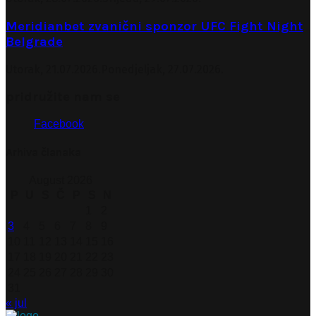
Meridianbet zvanični sponzor UFC Fight Night
Belgrade
Utorak, 21.07.2026.
Ponedjeljak, 27.07.2026.
pridružite nam se
Facebook
Arhiva članaka
August 2026
P
U
S
Č
P
S
N
1
2
3
4
5
6
7
8
9
10
11
12
13
14
15
16
17
18
19
20
21
22
23
24
25
26
27
28
29
30
31
« jul