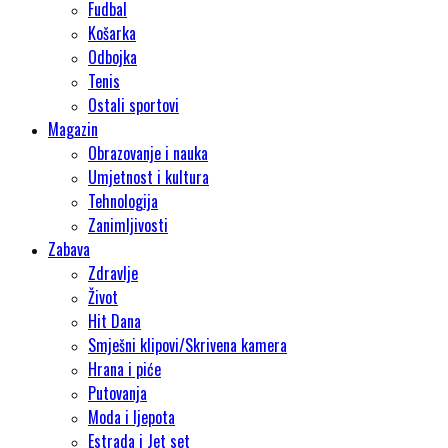
Fudbal
Košarka
Odbojka
Tenis
Ostali sportovi
Magazin
Obrazovanje i nauka
Umjetnost i kultura
Tehnologija
Zanimljivosti
Zabava
Zdravlje
Život
Hit Dana
Smješni klipovi/Skrivena kamera
Hrana i piće
Putovanja
Moda i ljepota
Estrada i Jet set