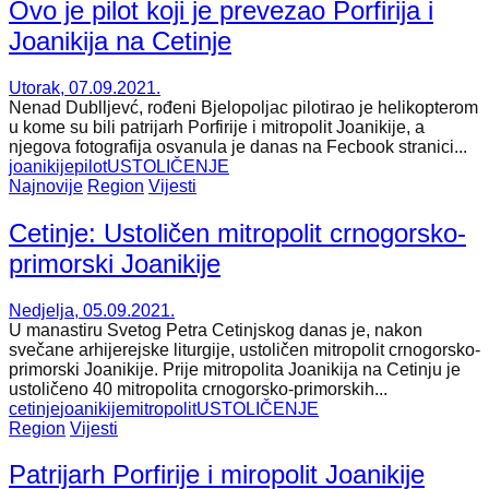
Ovo je pilot koji je prevezao Porfirija i
Joanikija na Cetinje
Utorak, 07.09.2021.
Nenad Dublljevć, rođeni Bjelopoljac pilotirao je helikopterom
u kome su bili patrijarh Porfirije i mitropolit Joanikije, a
njegova fotografija osvanula je danas na Fecbook stranici...
joanikije
pilot
USTOLIČENJE
Najnovije
Region
Vijesti
Cetinje: Ustoličen mitropolit crnogorsko-
primorski Joanikije
Nedjelja, 05.09.2021.
U manastiru Svetog Petra Cetinjskog danas je, nakon
svečane arhijerejske liturgije, ustoličen mitropolit crnogorsko-
primorski Joanikije. Prije mitropolita Joanikija na Cetinju je
ustoličeno 40 mitropolita crnogorsko-primorskih...
cetinje
joanikije
mitropolit
USTOLIČENJE
Region
Vijesti
Patrijarh Porfirije i miropolit Joanikije