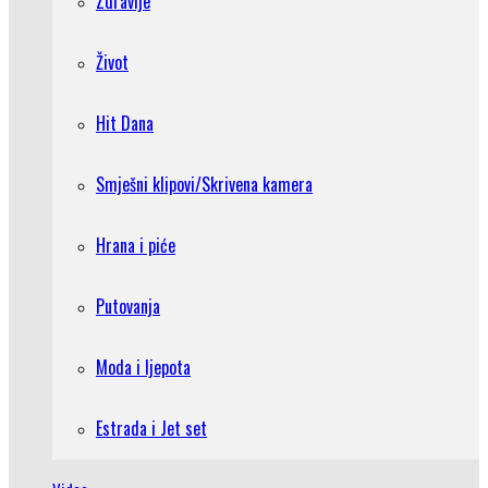
Zdravlje
Život
Hit Dana
Smješni klipovi/Skrivena kamera
Hrana i piće
Putovanja
Moda i ljepota
Estrada i Jet set