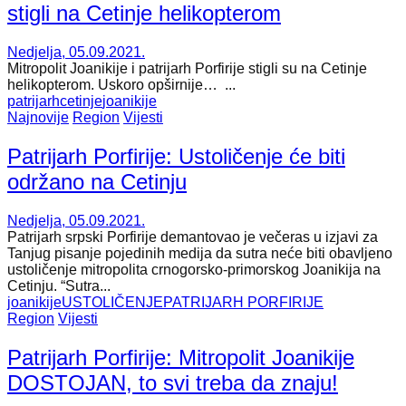
stigli na Cetinje helikopterom
Nedjelja, 05.09.2021.
Mitropolit Joanikije i patrijarh Porfirije stigli su na Cetinje
helikopterom. Uskoro opširnije… ...
patrijarh
cetinje
joanikije
Najnovije
Region
Vijesti
Patrijarh Porfirije: Ustoličenje će biti
održano na Cetinju
Nedjelja, 05.09.2021.
Patrijarh srpski Porfirije demantovao je večeras u izjavi za
Tanjug pisanje pojedinih medija da sutra neće biti obavljeno
ustoličenje mitropolita crnogorsko-primorskog Joanikija na
Cetinju. “Sutra...
joanikije
USTOLIČENJE
PATRIJARH PORFIRIJE
Region
Vijesti
Patrijarh Porfirije: Mitropolit Joanikije
DOSTOJAN, to svi treba da znaju!