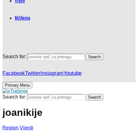
Video
Mišljenja
Search for:
Search
Facebook
Twitter
Instagram
Youtube
Primary Menu
Search for:
Search
joanikije
Region
Vijesti