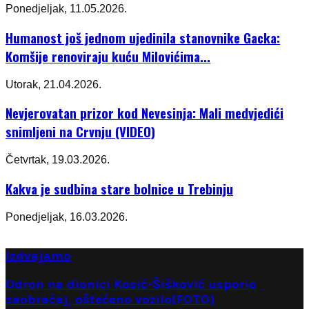
Ponedjeljak, 11.05.2026.
Humanost još jednom ujedinila stanovnike Gacka:
Komšije renoviraju kuću Milovićima...
Utorak, 21.04.2026.
Nevjerovatan prizor kod Nevesinja: Mali medvjedići
snimljeni na Crvnju (VIDEO)
Četvrtak, 19.03.2026.
Kakva je sudbina stare bolnice u Trebinju
Ponedjeljak, 16.03.2026.
Izdvajamo
Odron na dionici Kosić-Šišković usporio
saobraćaj, oštećeno vozilo(FOTO)