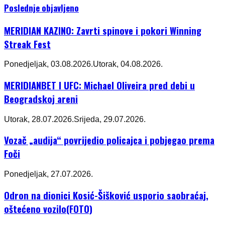
Poslednje objavljeno
MERIDIAN KAZINO: Zavrti spinove i pokori Winning
Streak Fest
Ponedjeljak, 03.08.2026.
Utorak, 04.08.2026.
MERIDIANBET I UFC: Michael Oliveira pred debi u
Beogradskoj areni
Utorak, 28.07.2026.
Srijeda, 29.07.2026.
Vozač „audija“ povrijedio policajca i pobjegao prema
Foči
Ponedjeljak, 27.07.2026.
Odron na dionici Kosić-Šišković usporio saobraćaj,
oštećeno vozilo(FOTO)