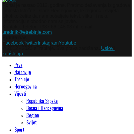
Portal je nastao 2012. godine. Pratimo dešavanja iz gradova
i mjesta Istočne i stare Hercegovine, te regiona i svijeta.
Ukoliko želite da nam pošaljete tekst, sliku ili neku
informaciju slobodno nam se javite.
Kontakti: Telefon +387 66 148 087 ili email
urednik@etrebinje.com
Pratite nas
Facebook
Twitter
Instagram
Youtube
© 2012 - 2023 eTrebinje. Sva prava zadržana.
Uslovi
korištenja
Prva
Najnovije
Trebinje
Hercegovina
Vijesti
Republika Srpska
Bosna i Hercegovina
Region
Svijet
Sport