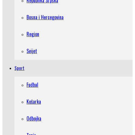
Republika Srpska
Bosna i Hercegovina
Region
Svijet
Sport
Fudbal
Košarka
Odbojka