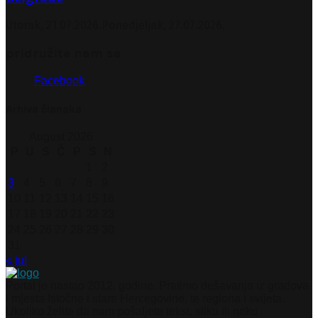
Utorak, 21.07.2026.
Ponedjeljak, 27.07.2026.
pridružite nam se
Facebook
Arhiva članaka
August 2026
P
U
S
Č
P
S
N
1
2
3
4
5
6
7
8
9
10
11
12
13
14
15
16
17
18
19
20
21
22
23
24
25
26
27
28
29
30
31
« jul
Portal je nastao 2012. godine. Pratimo dešavanja iz gradova
i mjesta Istočne i stare Hercegovine, te regiona i svijeta.
Ukoliko želite da nam pošaljete tekst, sliku ili neku