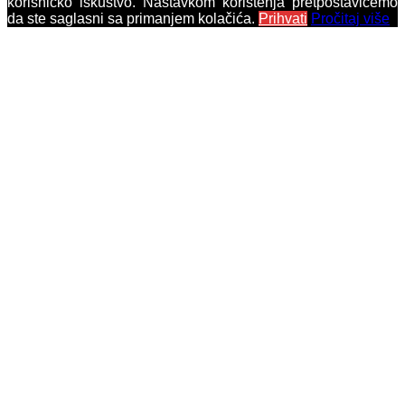
korisničko iskustvo. Nastavkom korištenja pretpostavićemo
da ste saglasni sa primanjem kolačića.
Prihvati
Pročitaj više