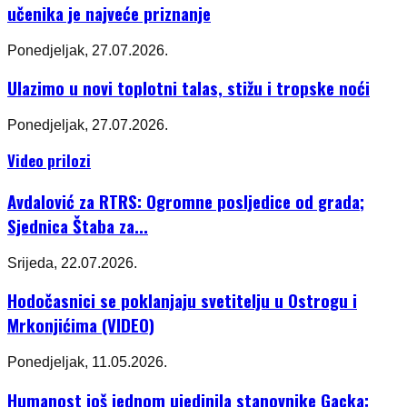
učenika je najveće priznanje
Ponedjeljak, 27.07.2026.
Ulazimo u novi toplotni talas, stižu i tropske noći
Ponedjeljak, 27.07.2026.
Video prilozi
Avdalović za RTRS: Ogromne posljedice od grada;
Sjednica Štaba za...
Srijeda, 22.07.2026.
Hodočasnici se poklanjaju svetitelju u Ostrogu i
Mrkonjićima (VIDEO)
Ponedjeljak, 11.05.2026.
Humanost još jednom ujedinila stanovnike Gacka: