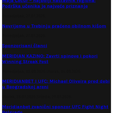
Maja Čečur – najbolji nastavnik regiona:
Podrška učenika je najveće priznanje
Ponedjeljak, 27.07.2026.
Nevrijeme u Trebinju praćeno obilnom kišom
Ponedjeljak, 27.07.2026.
Sponzorisani članci
MERIDIAN KAZINO: Zavrti spinove i pokori
Winning Streak Fest
Ponedjeljak, 03.08.2026.
Utorak, 04.08.2026.
MERIDIANBET I UFC: Michael Oliveira pred debi
u Beogradskoj areni
Utorak, 28.07.2026.
Srijeda, 29.07.2026.
Meridianbet zvanični sponzor UFC Fight Night
Belgrade