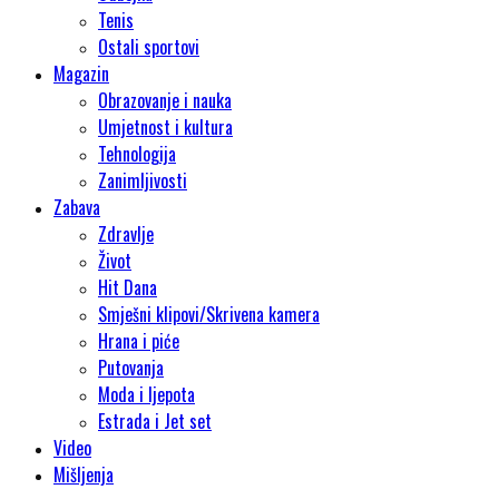
Tenis
Ostali sportovi
Magazin
Obrazovanje i nauka
Umjetnost i kultura
Tehnologija
Zanimljivosti
Zabava
Zdravlje
Život
Hit Dana
Smješni klipovi/Skrivena kamera
Hrana i piće
Putovanja
Moda i ljepota
Estrada i Jet set
Video
Mišljenja