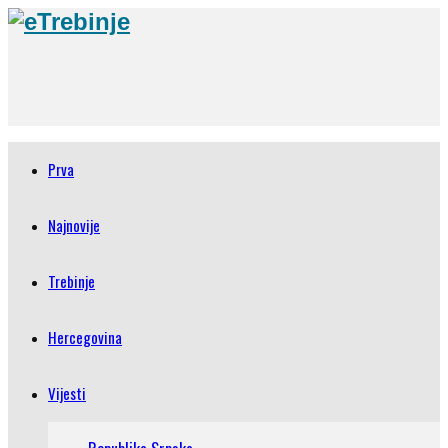
Prva
Najnovije
Trebinje
Hercegovina
Vijesti