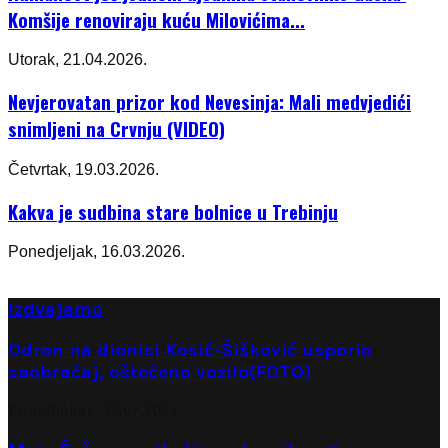
Komšije renoviraju kuću Milovićima...
Utorak, 21.04.2026.
Nevjerovatan prizor kod Nevesinja: Mali medvjedići
snimljeni na Crvnju (VIDEO)
Četvrtak, 19.03.2026.
Kakva je sudbina stare bolnice u Trebinju
Ponedjeljak, 16.03.2026.
Izdvajamo
Odron na dionici Kosić-Šišković usporio
saobraćaj, oštećeno vozilo(FOTO)
Ponedjeljak, 27.07.2026.