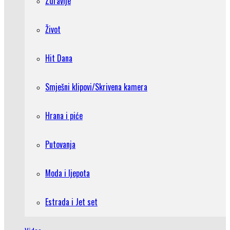
Zdravlje
Život
Hit Dana
Smješni klipovi/Skrivena kamera
Hrana i piće
Putovanja
Moda i ljepota
Estrada i Jet set