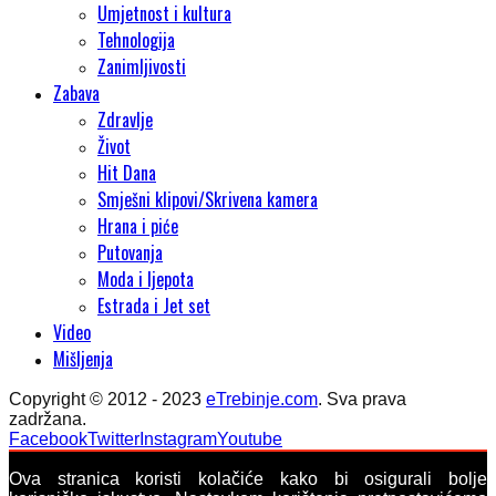
Umjetnost i kultura
Tehnologija
Zanimljivosti
Zabava
Zdravlje
Život
Hit Dana
Smješni klipovi/Skrivena kamera
Hrana i piće
Putovanja
Moda i ljepota
Estrada i Jet set
Video
Mišljenja
Copyright © 2012 - 2023
eTrebinje.com
. Sva prava
zadržana.
Facebook
Twitter
Instagram
Youtube
Ova stranica koristi kolačiće kako bi osigurali bolje