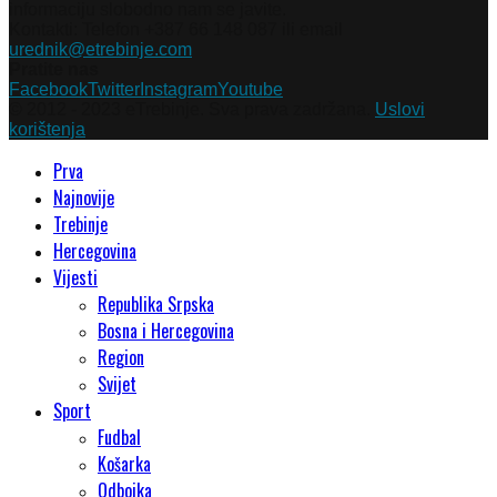
informaciju slobodno nam se javite.
Kontakti: Telefon +387 66 148 087 ili email
urednik@etrebinje.com
Pratite nas
Facebook
Twitter
Instagram
Youtube
© 2012 - 2023 eTrebinje. Sva prava zadržana.
Uslovi
korištenja
Prva
Najnovije
Trebinje
Hercegovina
Vijesti
Republika Srpska
Bosna i Hercegovina
Region
Svijet
Sport
Fudbal
Košarka
Odbojka