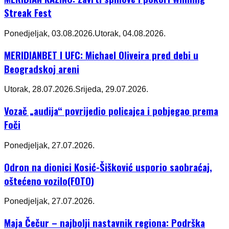
Streak Fest
Ponedjeljak, 03.08.2026.
Utorak, 04.08.2026.
MERIDIANBET I UFC: Michael Oliveira pred debi u
Beogradskoj areni
Utorak, 28.07.2026.
Srijeda, 29.07.2026.
Vozač „audija“ povrijedio policajca i pobjegao prema
Foči
Ponedjeljak, 27.07.2026.
Odron na dionici Kosić-Šišković usporio saobraćaj,
oštećeno vozilo(FOTO)
Ponedjeljak, 27.07.2026.
Maja Čečur – najbolji nastavnik regiona: Podrška