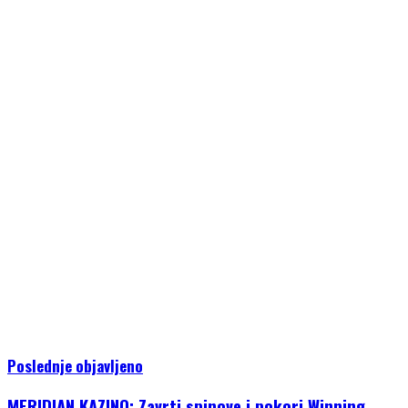
Poslednje objavljeno
MERIDIAN KAZINO: Zavrti spinove i pokori Winning