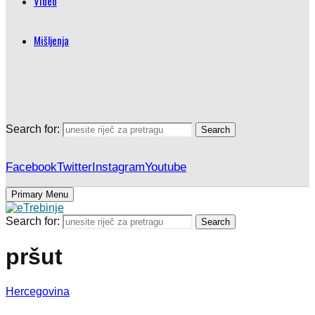
Video
Mišljenja
Search for:
Search
Facebook
Twitter
Instagram
Youtube
Primary Menu
Search for:
Search
pršut
Hercegovina