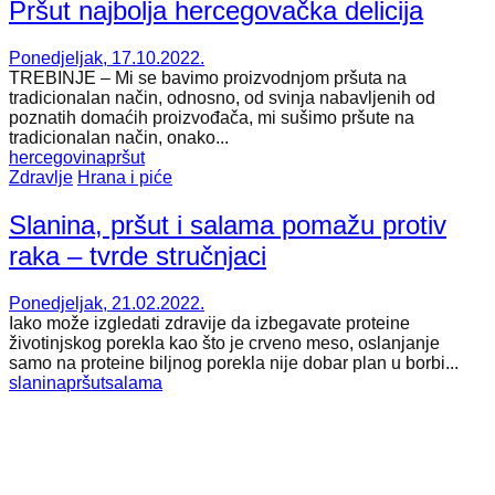
Pršut najbolja hercegovačka delicija
Ponedjeljak, 17.10.2022.
TREBINJE – Mi se bavimo proizvodnjom pršuta na
tradicionalan način, odnosno, od svinja nabavljenih od
poznatih domaćih proizvođača, mi sušimo pršute na
tradicionalan način, onako...
hercegovina
pršut
Zdravlje
Hrana i piće
Slanina, pršut i salama pomažu protiv
raka – tvrde stručnjaci
Ponedjeljak, 21.02.2022.
Iako može izgledati zdravije da izbegavate proteine
životinjskog porekla kao što je crveno meso, oslanjanje
samo na proteine biljnog porekla nije dobar plan u borbi...
slanina
pršut
salama