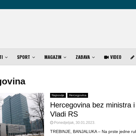
TI
SPORT
MAGAZIN
ZABAVA
VIDEO
govina
Najnovije
Hercegovina
Hercegovina bez ministra i
Vladi RS
Ponedjeljak, 30.01.2023.
TREBINJE, BANJALUKA – Na prste jedne ruk