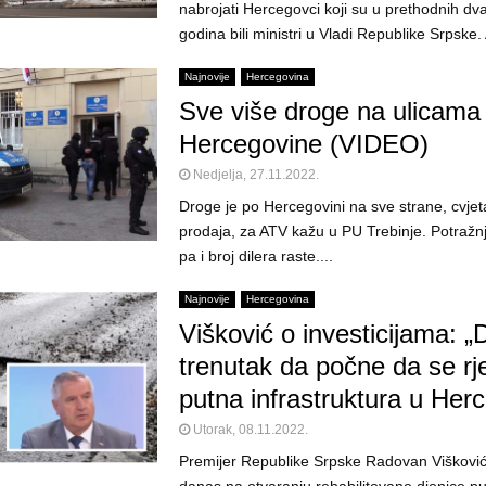
nabrojati Hercegovci koji su u prethodnih d
godina bili ministri u Vladi Republike Srpske. 
Najnovije
Hercegovina
Sve više droge na ulicama
Hercegovine (VIDEO)
Nedjelja, 27.11.2022.
Droge je po Hercegovini na sve strane, cvjet
prodaja, za ATV kažu u PU Trebinje. Potražn
pa i broj dilera raste....
Najnovije
Hercegovina
Višković o investicijama: „
trenutak da počne da se r
putna infrastruktura u Herc
Utorak, 08.11.2022.
Premijer Republike Srpske Radovan Višković 