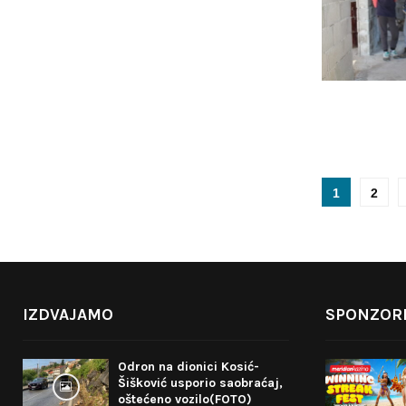
P
1
2
o
s
t
IZDVAJAMO
SPONZORI
s
p
Odron na dionici Kosić-
Šišković usporio saobraćaj,
a
oštećeno vozilo(FOTO)