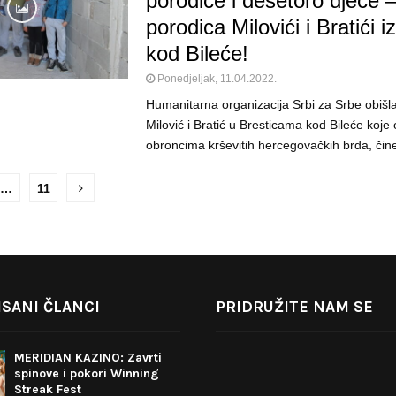
porodice i desetoro djece 
porodica Milovići i Bratići i
kod Bileće!
Ponedjeljak, 11.04.2022.
Humanitarna organizacija Srbi za Srbe obišla
Milović i Bratić u Bresticama kod Bileće koje 
obroncima krševitih hercegovačkih brda, čine 
…
11
SANI ČLANCI
PRIDRUŽITE NAM SE
MERIDIAN KAZINO: Zavrti
spinove i pokori Winning
Streak Fest