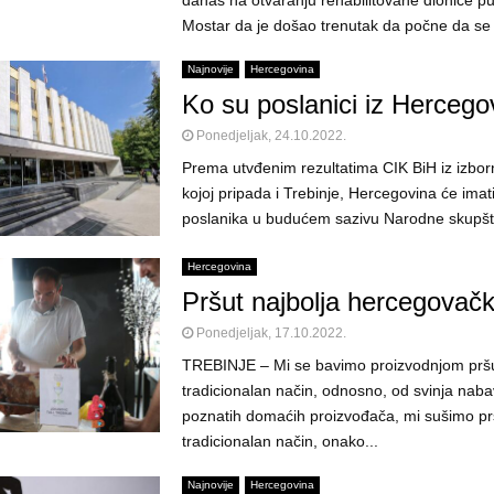
danas na otvaranju rehabilitovane dionice p
Mostar da je došao trenutak da počne da se 
Najnovije
Hercegovina
Ko su poslanici iz Hercego
Ponedjeljak, 24.10.2022.
Prema utvđenim rezultatima CIK BiH iz izborn
kojoj pripada i Trebinje, Hercegovina će imat
poslanika u budućem sazivu Narodne skupštin
Hercegovina
Pršut najbolja hercegovačka
Ponedjeljak, 17.10.2022.
TREBINJE – Mi se bavimo proizvodnjom prš
tradicionalan način, odnosno, od svinja naba
poznatih domaćih proizvođača, mi sušimo pr
tradicionalan način, onako...
Najnovije
Hercegovina