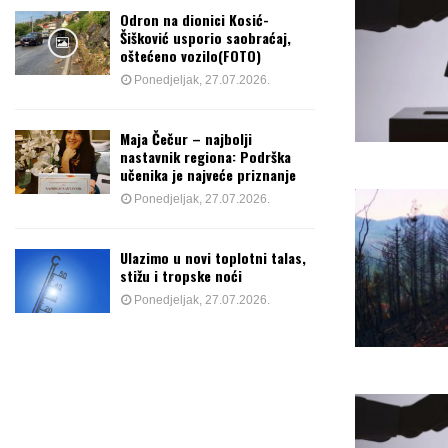
Odron na dionici Kosić-
Šišković usporio saobraćaj,
oštećeno vozilo(FOTO)
Ponedjeljak, 27.07.2026.
Maja Čečur – najbolji
nastavnik regiona: Podrška
učenika je najveće priznanje
Ponedjeljak, 27.07.2026.
Ulazimo u novi toplotni talas,
stižu i tropske noći
Ponedjeljak, 27.07.2026.