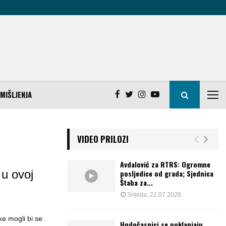
MIŠLJENJA
VIDEO PRILOZI
Avdalović za RTRS: Ogromne
 u ovoj
posljedice od grada; Sjednica
Štaba za...
Srijeda, 22.07.2026.
e mogli bi se
Hodočasnici se poklanjaju