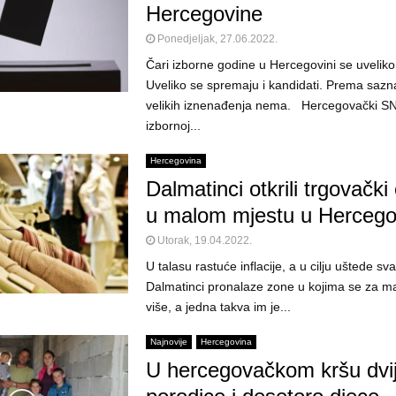
Hercegovine
Ponedjeljak, 27.06.2022.
Čari izborne godine u Hercegovini se uveliko
Uveliko se spremaju i kandidati. Prema saz
velikih iznenađenja nema. Hercegovački S
izbornoj...
Hercegovina
Dalmatinci otkrili trgovački
u malom mjestu u Hercego
Utorak, 19.04.2022.
U talasu rastuće inflacije, a u cilju uštede sv
Dalmatinci pronalaze zone u kojima se za ma
više, a jedna takva im je...
Najnovije
Hercegovina
U hercegovačkom kršu dvi