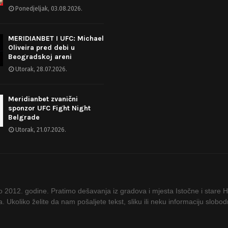
Ponedjeljak, 03.08.2026.
MERIDIANBET I UFC: Michael
Oliveira pred debi u
Beogradskoj areni
Utorak, 28.07.2026.
Meridianbet zvanični
sponzor UFC Fight Night
Belgrade
Utorak, 21.07.2026.
ao 2012. godine. Pratimo dešavanja iz gradova i mjesta Istočne i stare 
ta. Ukoliko želite da nam pošaljete tekst, sliku ili neku informaciju slob