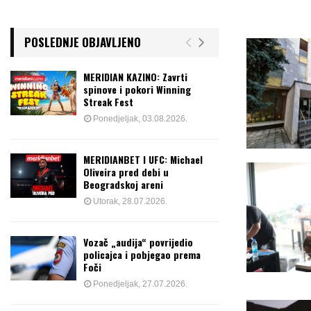
POSLEDNJE OBJAVLJENO
MERIDIAN KAZINO: Zavrti
spinove i pokori Winning
Streak Fest
Ponedjeljak, 03.08.2026.
MERIDIANBET I UFC: Michael
Oliveira pred debi u
Beogradskoj areni
Utorak, 28.07.2026.
Vozač „audija“ povrijedio
policajca i pobjegao prema
Foči
Ponedjeljak, 27.07.2026.