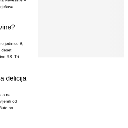
uta Nevesinje –
rješava...
vine?
e jedinice 9,
i deset
e RS. Tri...
 delicija
uta na
vljenih od
šute na