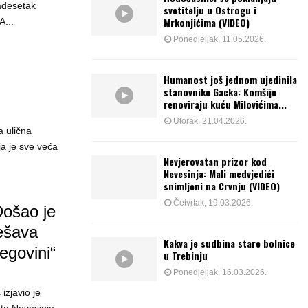
vadesetak
svetitelju u Ostrogu i
Mrkonjićima (VIDEO)
A...
Ponedjeljak, 11.05.2026.
Humanost još jednom ujedinila
stanovnike Gacka: Komšije
renoviraju kuću Milovićima...
Utorak, 21.04.2026.
a ulična
ja je sve veća
Nevjerovatan prizor kod
Nevesinja: Mali medvjedići
snimljeni na Crvnju (VIDEO)
Četvrtak, 19.03.2026.
Došao je
ješava
Kakva je sudbina stare bolnice
egovini“
u Trebinju
Ponedjeljak, 16.03.2026.
izjavio je