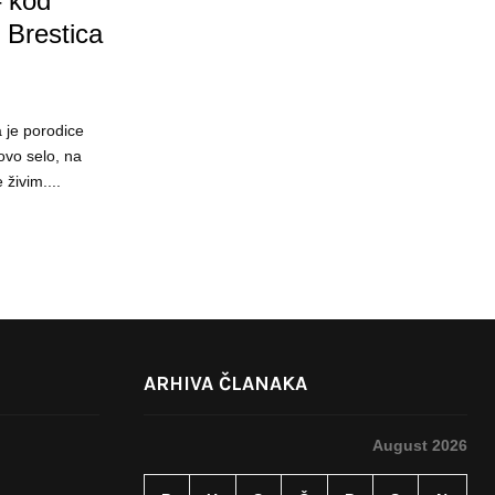
– kod
z Brestica
 je porodice
ovo selo, na
živim....
ARHIVA ČLANAKA
August 2026