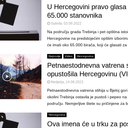
U Hercegovini pravo glasa
65.000 stanovnika
Subota, 03.09.2022.
Na području grada Trebinja i pet opština ist
Hercegovine na predstojećim opštim izborim
će imati oko 65.000 birača, koji će glasati za 
Najnovije
Video
Hercegovina
Petnaestodnevna vatrena st
opustošila Hercegovinu (
Nedjelja, 14.08.2022.
Petnaestodnevna vatrena stihija u Bjeloj gori 
okolini Trebinja ostavila je pustoš i pepeo 
području. Nemjerljive štete su pričinjene za bil
Hercegovina
Ova imena će u trku za pos