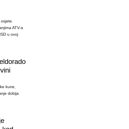
 osjete.
nanjima ATV-a
NSD u ovoj
 eldorado
vini
ake kune,
nje dobija
je