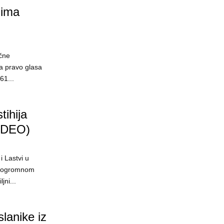
 ima
očne
a pravo glasa
61...
ihija
VIDEO)
i Lastvi u
na ogromnom
jni...
lanike iz