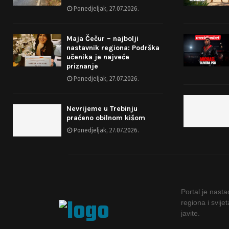
g
Ponedjeljak, 27.07.2026.
i
Maja Čečur – najbolji
n
nastavnik regiona: Podrška
učenika je najveće
a
priznanje
t
Ponedjeljak, 27.07.2026.
i
Nevrijeme u Trebinju
o
praćeno obilnom kišom
Ponedjeljak, 27.07.2026.
n
Portal je nast
regiona i svije
javite.