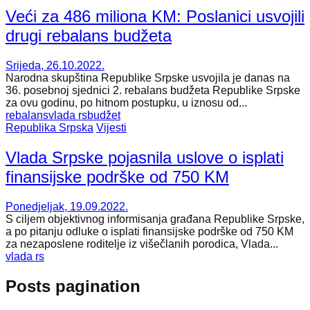
Veći za 486 miliona KM: Poslanici usvojili
drugi rebalans budžeta
Srijeda, 26.10.2022.
Narodna skupština Republike Srpske usvojila je danas na
36. posebnoj sjednici 2. rebalans budžeta Republike Srpske
za ovu godinu, po hitnom postupku, u iznosu od...
rebalans
vlada rs
budžet
Republika Srpska
Vijesti
Vlada Srpske pojasnila uslove o isplati
finansijske podrške od 750 KM
Ponedjeljak, 19.09.2022.
S ciljem objektivnog informisanja građana Republike Srpske,
a po pitanju odluke o isplati finansijske podrške od 750 KM
za nezaposlene roditelje iz višečlanih porodica, Vlada...
vlada rs
Posts pagination