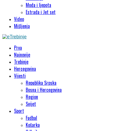
Moda i ljepota
Estrada i Jet set
Video
Mišljenja
Prva
Najnovije
Trebinje
Hercegovina
Vijesti
Republika Srpska
Bosna i Hercegovina
Region
Svijet
Sport
Fudbal
Košarka