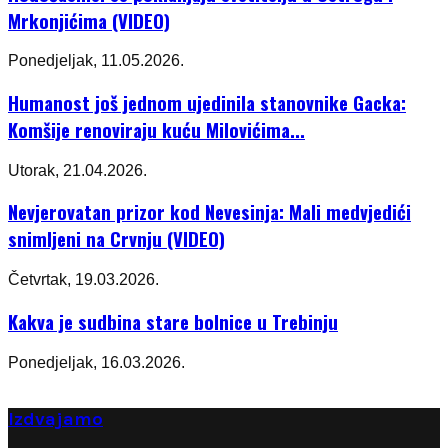
Mrkonjićima (VIDEO)
Ponedjeljak, 11.05.2026.
Humanost još jednom ujedinila stanovnike Gacka:
Komšije renoviraju kuću Milovićima...
Utorak, 21.04.2026.
Nevjerovatan prizor kod Nevesinja: Mali medvjedići
snimljeni na Crvnju (VIDEO)
Četvrtak, 19.03.2026.
Kakva je sudbina stare bolnice u Trebinju
Ponedjeljak, 16.03.2026.
Izdvajamo