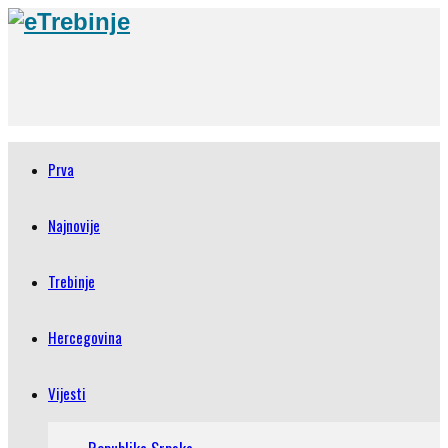
Prva
Najnovije
Trebinje
Hercegovina
Vijesti