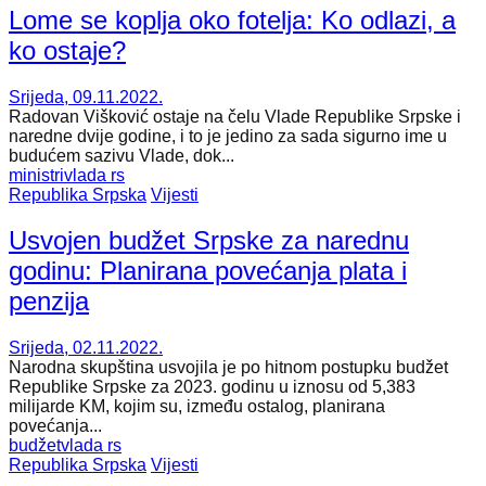
Lome se koplja oko fotelja: Ko odlazi, a
ko ostaje?
Srijeda, 09.11.2022.
Radovan Višković ostaje na čelu Vlade Republike Srpske i
naredne dvije godine, i to je jedino za sada sigurno ime u
budućem sazivu Vlade, dok...
ministri
vlada rs
Republika Srpska
Vijesti
Usvojen budžet Srpske za narednu
godinu: Planirana povećanja plata i
penzija
Srijeda, 02.11.2022.
Narodna skupština usvojila je po hitnom postupku budžet
Republike Srpske za 2023. godinu u iznosu od 5,383
milijarde KM, kojim su, između ostalog, planirana
povećanja...
budžet
vlada rs
Republika Srpska
Vijesti