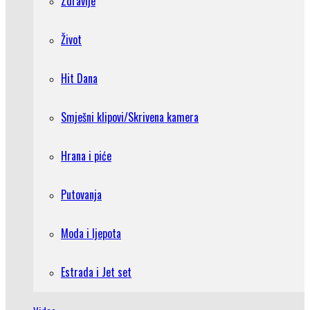
Zdravlje
Život
Hit Dana
Smješni klipovi/Skrivena kamera
Hrana i piće
Putovanja
Moda i ljepota
Estrada i Jet set