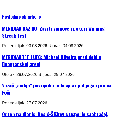
Poslednje objavljeno
MERIDIAN KAZINO: Zavrti spinove i pokori Winning
Streak Fest
Ponedjeljak, 03.08.2026.
Utorak, 04.08.2026.
MERIDIANBET I UFC: Michael Oliveira pred debi u
Beogradskoj areni
Utorak, 28.07.2026.
Srijeda, 29.07.2026.
Vozač „audija“ povrijedio policajca i pobjegao prema
Foči
Ponedjeljak, 27.07.2026.
Odron na dionici Kosić-Šišković usporio saobraćaj,