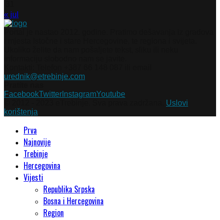
31
« jul
Portal je nastao 2012. godine. Pratimo dešavanja iz gradova
i mjesta Istočne i stare Hercegovine, te regiona i svijeta.
Ukoliko želite da nam pošaljete tekst, sliku ili neku
informaciju slobodno nam se javite.
Kontakti: Telefon +387 66 148 087 ili email
urednik@etrebinje.com
Pratite nas
Facebook
Twitter
Instagram
Youtube
© 2012 - 2023 eTrebinje. Sva prava zadržana.
Uslovi
korištenja
Prva
Najnovije
Trebinje
Hercegovina
Vijesti
Republika Srpska
Bosna i Hercegovina
Region