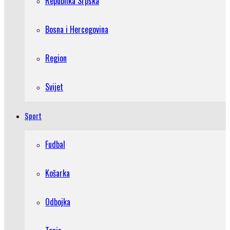
Republika Srpska
Bosna i Hercegovina
Region
Svijet
Sport
Fudbal
Košarka
Odbojka