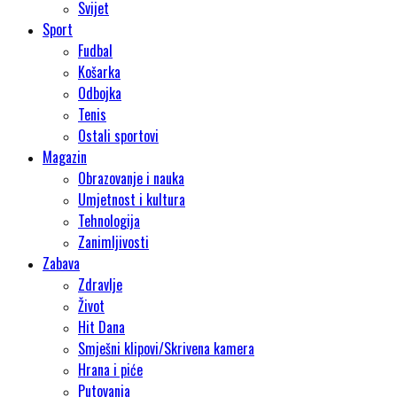
Svijet
Sport
Fudbal
Košarka
Odbojka
Tenis
Ostali sportovi
Magazin
Obrazovanje i nauka
Umjetnost i kultura
Tehnologija
Zanimljivosti
Zabava
Zdravlje
Život
Hit Dana
Smješni klipovi/Skrivena kamera
Hrana i piće
Putovanja