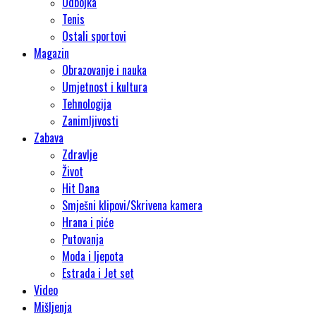
Odbojka
Tenis
Ostali sportovi
Magazin
Obrazovanje i nauka
Umjetnost i kultura
Tehnologija
Zanimljivosti
Zabava
Zdravlje
Život
Hit Dana
Smješni klipovi/Skrivena kamera
Hrana i piće
Putovanja
Moda i ljepota
Estrada i Jet set
Video
Mišljenja