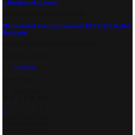
u Beogradskoj areni
Utorak, 28.07.2026.
Srijeda, 29.07.2026.
Meridianbet zvanični sponzor UFC Fight Night
Belgrade
Utorak, 21.07.2026.
Ponedjeljak, 27.07.2026.
pridružite nam se
Facebook
Arhiva članaka
August 2026
P
U
S
Č
P
S
N
1
2
3
4
5
6
7
8
9
10
11
12
13
14
15
16
17
18
19
20
21
22
23
24
25
26
27
28
29
30