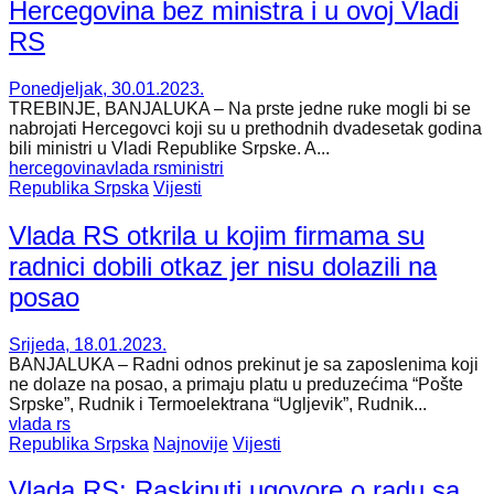
Hercegovina bez ministra i u ovoj Vladi
RS
Ponedjeljak, 30.01.2023.
TREBINJE, BANJALUKA – Na prste jedne ruke mogli bi se
nabrojati Hercegovci koji su u prethodnih dvadesetak godina
bili ministri u Vladi Republike Srpske. A...
hercegovina
vlada rs
ministri
Republika Srpska
Vijesti
Vlada RS otkrila u kojim firmama su
radnici dobili otkaz jer nisu dolazili na
posao
Srijeda, 18.01.2023.
BANJALUKA – Radni odnos prekinut je sa zaposlenima koji
ne dolaze na posao, a primaju platu u preduzećima “Pošte
Srpske”, Rudnik i Termoelektrana “Ugljevik”, Rudnik...
vlada rs
Republika Srpska
Najnovije
Vijesti
Vlada RS: Raskinuti ugovore o radu sa