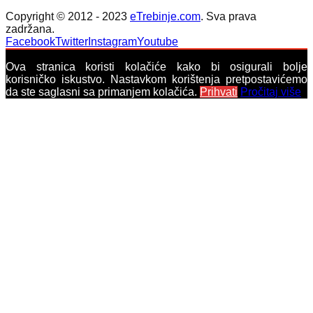
Copyright © 2012 - 2023
eTrebinje.com
. Sva prava
zadržana.
Facebook
Twitter
Instagram
Youtube
Ova stranica koristi kolačiće kako bi osigurali bolje
korisničko iskustvo. Nastavkom korištenja pretpostavićemo
da ste saglasni sa primanjem kolačića.
Prihvati
Pročitaj više