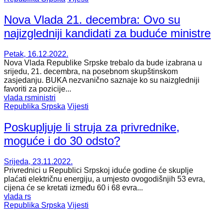
Nova Vlada 21. decembra: Ovo su
najizgledniji kandidati za buduće ministre
Petak, 16.12.2022.
Nova Vlada Republike Srpske trebalo da bude izabrana u
srijedu, 21. decembra, na posebnom skupštinskom
zasjedanju. BUKA nezvanično saznaje ko su naizgledniji
favoriti za pozicije...
vlada rs
ministri
Republika Srpska
Vijesti
Poskupljuje li struja za privrednike,
moguće i do 30 odsto?
Srijeda, 23.11.2022.
Privrednici u Republici Srpskoj iduće godine će skuplje
plaćati električnu energiju, a umjesto ovogodišnjih 53 evra,
cijena će se kretati između 60 i 68 evra...
vlada rs
Republika Srpska
Vijesti