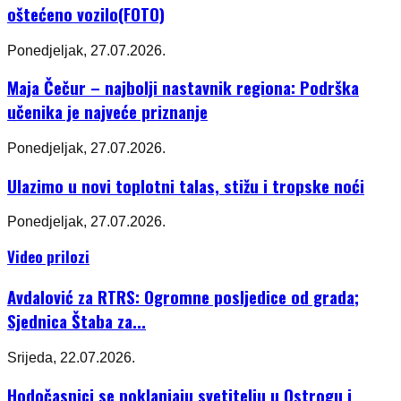
oštećeno vozilo(FOTO)
Ponedjeljak, 27.07.2026.
Maja Čečur – najbolji nastavnik regiona: Podrška
učenika je najveće priznanje
Ponedjeljak, 27.07.2026.
Ulazimo u novi toplotni talas, stižu i tropske noći
Ponedjeljak, 27.07.2026.
Video prilozi
Avdalović za RTRS: Ogromne posljedice od grada;
Sjednica Štaba za...
Srijeda, 22.07.2026.
Hodočasnici se poklanjaju svetitelju u Ostrogu i