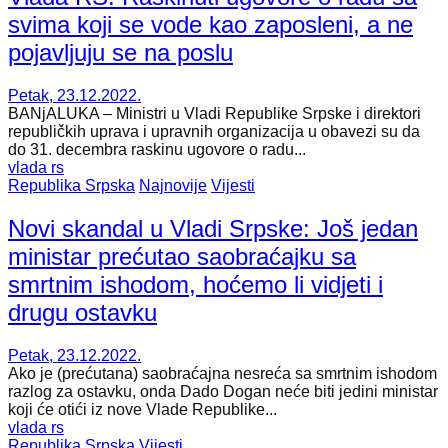
svima koji se vode kao zaposleni, a ne
pojavljuju se na poslu
Petak, 23.12.2022.
BANjALUKA – Ministri u Vladi Republike Srpske i direktori
republičkih uprava i upravnih organizacija u obavezi su da
do 31. decembra raskinu ugovore o radu...
vlada rs
Republika Srpska
Najnovije
Vijesti
Novi skandal u Vladi Srpske: Još jedan
ministar prećutao saobraćajku sa
smrtnim ishodom, hoćemo li vidjeti i
drugu ostavku
Petak, 23.12.2022.
Ako je (prećutana) saobraćajna nesreća sa smrtnim ishodom
razlog za ostavku, onda Dado Dogan neće biti jedini ministar
koji će otići iz nove Vlade Republike...
vlada rs
Republika Srpska
Vijesti