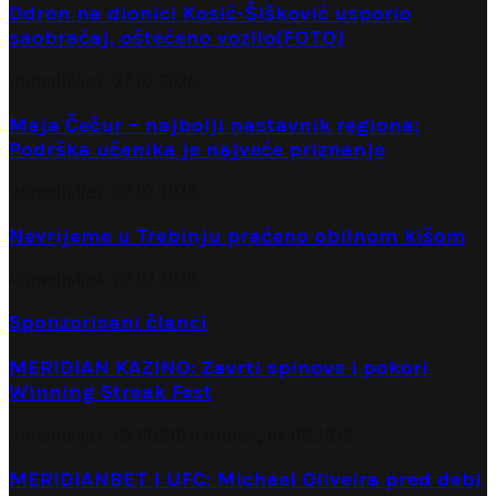
Odron na dionici Kosić-Šišković usporio
saobraćaj, oštećeno vozilo(FOTO)
Ponedjeljak, 27.07.2026.
Maja Čečur – najbolji nastavnik regiona:
Podrška učenika je najveće priznanje
Ponedjeljak, 27.07.2026.
Nevrijeme u Trebinju praćeno obilnom kišom
Ponedjeljak, 27.07.2026.
Sponzorisani članci
MERIDIAN KAZINO: Zavrti spinove i pokori
Winning Streak Fest
Ponedjeljak, 03.08.2026.
Utorak, 04.08.2026.
MERIDIANBET I UFC: Michael Oliveira pred debi