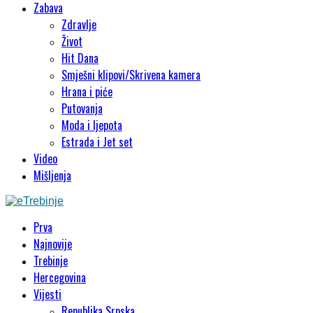
Zabava
Zdravlje
Život
Hit Dana
Smješni klipovi/Skrivena kamera
Hrana i piće
Putovanja
Moda i ljepota
Estrada i Jet set
Video
Mišljenja
Prva
Najnovije
Trebinje
Hercegovina
Vijesti
Republika Srpska