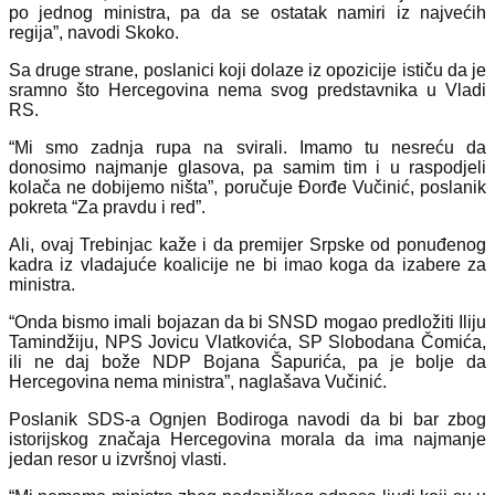
po jednog ministra, pa da se ostatak namiri iz najvećih
regija”, navodi Skoko.
Sa druge strane, poslanici koji dolaze iz opozicije ističu da je
sramno što Hercegovina nema svog predstavnika u Vladi
RS.
“Mi smo zadnja rupa na svirali. Imamo tu nesreću da
donosimo najmanje glasova, pa samim tim i u raspodjeli
kolača ne dobijemo ništa”, poručuje Đorđe Vučinić, poslanik
pokreta “Za pravdu i red”.
Ali, ovaj Trebinjac kaže i da premijer Srpske od ponuđenog
kadra iz vladajuće koalicije ne bi imao koga da izabere za
ministra.
“Onda bismo imali bojazan da bi SNSD mogao predložiti Iliju
Tamindžiju, NPS Jovicu Vlatkovića, SP Slobodana Čomića,
ili ne daj bože NDP Bojana Šapurića, pa je bolje da
Hercegovina nema ministra”, naglašava Vučinić.
Poslanik SDS-a Ognjen Bodiroga navodi da bi bar zbog
istorijskog značaja Hercegovina morala da ima najmanje
jedan resor u izvršnoj vlasti.