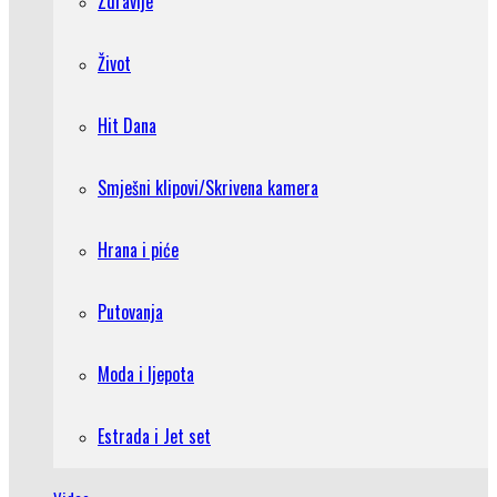
Zdravlje
Život
Hit Dana
Smješni klipovi/Skrivena kamera
Hrana i piće
Putovanja
Moda i ljepota
Estrada i Jet set