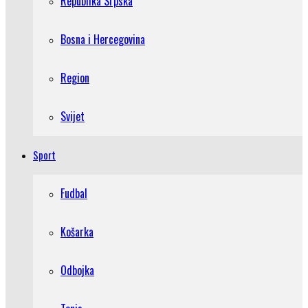
Republika Srpska
Bosna i Hercegovina
Region
Svijet
Sport
Fudbal
Košarka
Odbojka