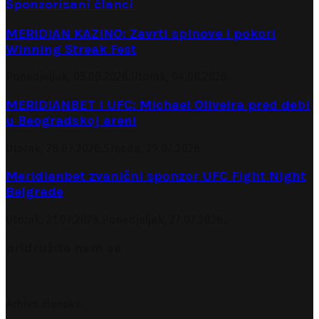
Sponzorisani članci
MERIDIAN KAZINO: Zavrti spinove i pokori
Winning Streak Fest
Ponedjeljak, 03.08.2026.
Utorak, 04.08.2026.
MERIDIANBET I UFC: Michael Oliveira pred debi
u Beogradskoj areni
Utorak, 28.07.2026.
Srijeda, 29.07.2026.
Meridianbet zvanični sponzor UFC Fight Night
Belgrade
Utorak, 21.07.2026.
Ponedjeljak, 27.07.2026.
pridružite nam se
Arhiva članaka