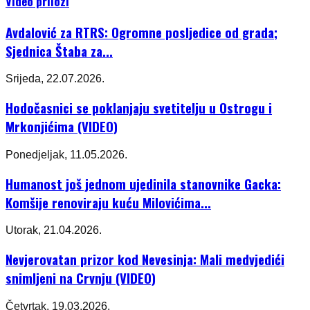
Video prilozi
Avdalović za RTRS: Ogromne posljedice od grada;
Sjednica Štaba za...
Srijeda, 22.07.2026.
Hodočasnici se poklanjaju svetitelju u Ostrogu i
Mrkonjićima (VIDEO)
Ponedjeljak, 11.05.2026.
Humanost još jednom ujedinila stanovnike Gacka:
Komšije renoviraju kuću Milovićima...
Utorak, 21.04.2026.
Nevjerovatan prizor kod Nevesinja: Mali medvjedići
snimljeni na Crvnju (VIDEO)
Četvrtak, 19.03.2026.