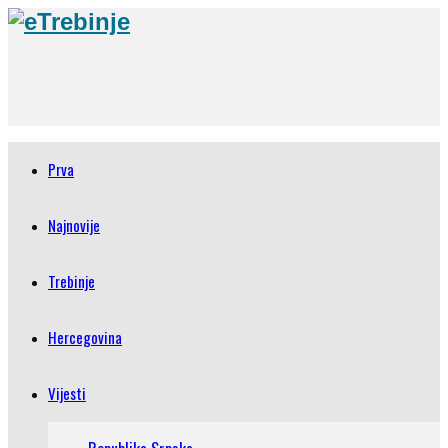
Prva
Najnovije
Trebinje
Hercegovina
Vijesti