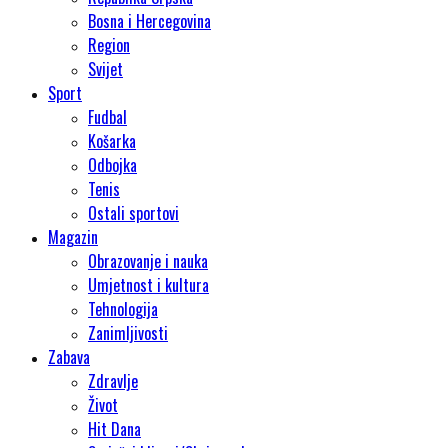
Bosna i Hercegovina
Region
Svijet
Sport
Fudbal
Košarka
Odbojka
Tenis
Ostali sportovi
Magazin
Obrazovanje i nauka
Umjetnost i kultura
Tehnologija
Zanimljivosti
Zabava
Zdravlje
Život
Hit Dana