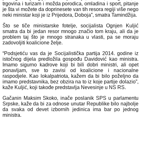
trgovina i turizam i možda porodica, omladina i sport, pitanje
je šta vi možete da doprinesete van tih resora regiji više nego
neki ministar koji je iz Prijedora, Doboja”, smatra Tamindžija.
Što se tiče ministarske fotelje, socijalista Ognjen Kuljić
smatra da bi jedan resor mnogo značio tom kraju, ali da je
problem taj što je mnogo stranaka u vlasti, pa se moraju
zadovoljiti koalicione želje.
“Podsjetiću vas da je Socijalistička partija 2014. godine iz
istočnog dijela predložila gospođu Davidović kao ministra.
Imamo sigurno kadrove koji bi bili dobri ministri, ali opet
ponavljam, sve to zavisi od koalicione i nacionalne
raspodjele. Kao lokalpatriota, kažem da bi bilo poželjno da
imamo predstavnika, bez obzira na to iz koje partije dolazio”,
kaže Kuljić, koji takođe predstavlja Nevesinje u NS RS.
Gačanin Maksim Skoko, inače poslanik SPS u parlamentu
Srpske, kaže da bi za odnose unutar Republike bilo najbolje
da svaka od devet izbornih jedinica ima bar po jednog
ministra.