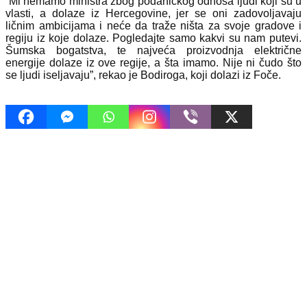
“Mi nemamo ministra zbog podaničkog odnosa ljudi koji su u
vlasti, a dolaze iz Hercegovine, jer se oni zadovoljavaju
ličnim ambicijama i neće da traže ništa za svoje gradove i
regiju iz koje dolaze. Pogledajte samo kakvi su nam putevi.
Šumska bogatstva, te najveća proizvodnja električne
energije dolaze iz ove regije, a šta imamo. Nije ni čudo što
se ljudi iseljavaju”, rekao je Bodiroga, koji dolazi iz Foče.