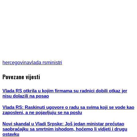
hercegovina
vlada rs
ministri
Povezane vijesti
Vlada RS otkrila u kojim firmama su radnici dobili otkaz jer
nisu dolazili na posao
Vlada RS: Raskinuti ugovore o radu sa svima koji se vode kao
zaposleni, a ne pojavljuju se na poslu
Novi skandal u Vladi Srpske: Još jedan ministar prećutao
saobraćajku sa smrtnim ishodom, hoćemo li vidjeti i drugu
ostavku