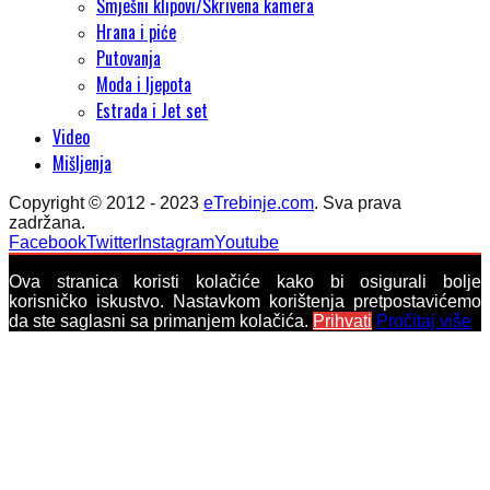
Smješni klipovi/Skrivena kamera
Hrana i piće
Putovanja
Moda i ljepota
Estrada i Jet set
Video
Mišljenja
Copyright © 2012 - 2023
eTrebinje.com
. Sva prava
zadržana.
Facebook
Twitter
Instagram
Youtube
Ova stranica koristi kolačiće kako bi osigurali bolje
korisničko iskustvo. Nastavkom korištenja pretpostavićemo
da ste saglasni sa primanjem kolačića.
Prihvati
Pročitaj više