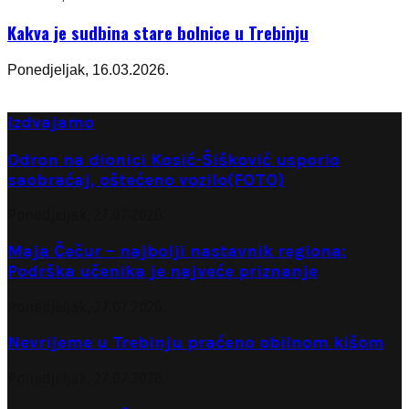
Kakva je sudbina stare bolnice u Trebinju
Ponedjeljak, 16.03.2026.
Izdvajamo
Odron na dionici Kosić-Šišković usporio
saobraćaj, oštećeno vozilo(FOTO)
Ponedjeljak, 27.07.2026.
Maja Čečur – najbolji nastavnik regiona:
Podrška učenika je najveće priznanje
Ponedjeljak, 27.07.2026.
Nevrijeme u Trebinju praćeno obilnom kišom
Ponedjeljak, 27.07.2026.