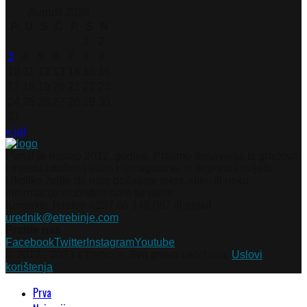
August 2026
P
U
S
Č
P
S
N
1
2
3
4
5
6
7
8
9
10
11
12
13
14
15
16
17
18
19
20
21
22
23
24
25
26
27
28
29
30
31
« jul
Portal je nastao 2012. godine. Pratimo dešavanja iz gradova
i mjesta Istočne i stare Hercegovine, te regiona i svijeta.
Ukoliko želite da nam pošaljete tekst, sliku ili neku
informaciju slobodno nam se javite.
Kontakti: Telefon +387 66 148 087 ili email
urednik@etrebinje.com
Pratite nas
Facebook
Twitter
Instagram
Youtube
© 2012 - 2023 eTrebinje. Sva prava zadržana.
Uslovi
korištenja
Prva