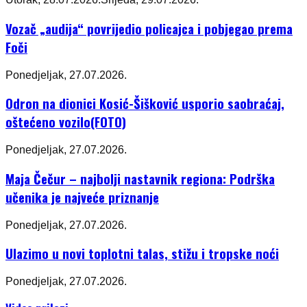
Vozač „audija“ povrijedio policajca i pobjegao prema
Foči
Ponedjeljak, 27.07.2026.
Odron na dionici Kosić-Šišković usporio saobraćaj,
oštećeno vozilo(FOTO)
Ponedjeljak, 27.07.2026.
Maja Čečur – najbolji nastavnik regiona: Podrška
učenika je najveće priznanje
Ponedjeljak, 27.07.2026.
Ulazimo u novi toplotni talas, stižu i tropske noći
Ponedjeljak, 27.07.2026.