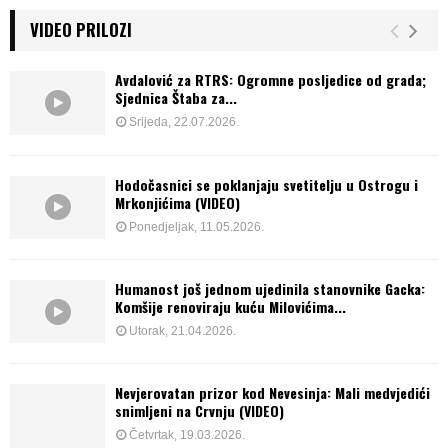
VIDEO PRILOZI
Avdalović za RTRS: Ogromne posljedice od grada;
Sjednica Štaba za...
Srijeda, 22.07.2026.
Hodočasnici se poklanjaju svetitelju u Ostrogu i
Mrkonjićima (VIDEO)
Ponedjeljak, 11.05.2026.
Humanost još jednom ujedinila stanovnike Gacka:
Komšije renoviraju kuću Milovićima...
Utorak, 21.04.2026.
Nevjerovatan prizor kod Nevesinja: Mali medvjedići
snimljeni na Crvnju (VIDEO)
Četvrtak, 19.03.2026.