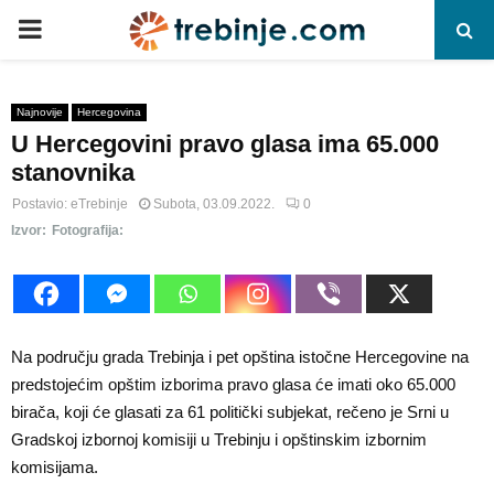
P
R
Najnovije
Hercegovina
U Hercegovini pravo glasa ima 65.000
I
stanovnika
M
Postavio:
eTrebinje
Subota, 03.09.2022.
0
Izvor:
Fotografija:
A
R
Na području grada Trebinja i pet opština istočne Hercegovine na
Y
predstojećim opštim izborima pravo glasa će imati oko 65.000
birača, koji će glasati za 61 politički subjekat, rečeno je Srni u
Gradskoj izbornoj komisiji u Trebinju i opštinskim izbornim
M
komisijama.