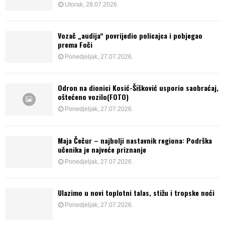
Utorak, 28.07.2026.
Vozač „audija“ povrijedio policajca i pobjegao
prema Foči
Ponedjeljak, 27.07.2026.
Odron na dionici Kosić-Šišković usporio saobraćaj,
oštećeno vozilo(FOTO)
Ponedjeljak, 27.07.2026.
Maja Čečur – najbolji nastavnik regiona: Podrška
učenika je najveće priznanje
Ponedjeljak, 27.07.2026.
Ulazimo u novi toplotni talas, stižu i tropske noći
Ponedjeljak, 27.07.2026.