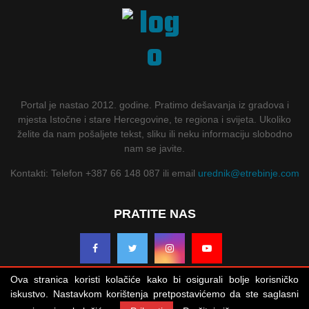
Portal je nastao 2012. godine. Pratimo dešavanja iz gradova i
mjesta Istočne i stare Hercegovine, te regiona i svijeta. Ukoliko
želite da nam pošaljete tekst, sliku ili neku informaciju slobodno
nam se javite.
Kontakti: Telefon +387 66 148 087 ili email
urednik@etrebinje.com
PRATITE NAS
Ova stranica koristi kolačiće kako bi osigurali bolje korisničko
iskustvo. Nastavkom korištenja pretpostavićemo da ste saglasni