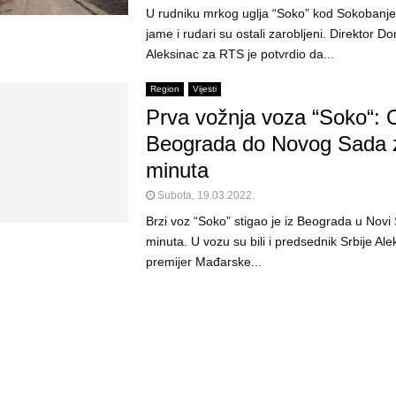
U rudniku mrkog uglja “Soko” kod Sokobanje
jame i rudari su ostali zarobljeni. Direktor D
Aleksinac za RTS je potvrdio da...
Region
Vijesti
Prva vožnja voza “Soko“: 
Beograda do Novog Sada 
minuta
Subota, 19.03.2022.
Brzi voz “Soko” stigao je iz Beograda u Novi
minuta. U vozu su bili i predsednik Srbije Ale
premijer Mađarske...