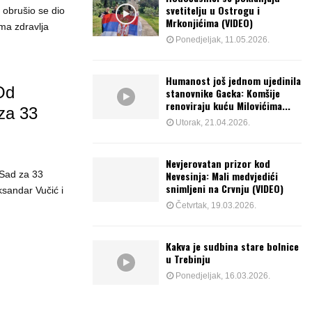
svetitelju u Ostrogu i
 obrušio se dio
Mrkonjićima (VIDEO)
oma zdravlja
Ponedjeljak, 11.05.2026.
Humanost još jednom ujedinila
Od
stanovnike Gacka: Komšije
renoviraju kuću Milovićima...
za 33
Utorak, 21.04.2026.
Nevjerovatan prizor kod
 Sad za 33
Nevesinja: Mali medvjedići
snimljeni na Crvnju (VIDEO)
ksandar Vučić i
Četvrtak, 19.03.2026.
Kakva je sudbina stare bolnice
u Trebinju
Ponedjeljak, 16.03.2026.