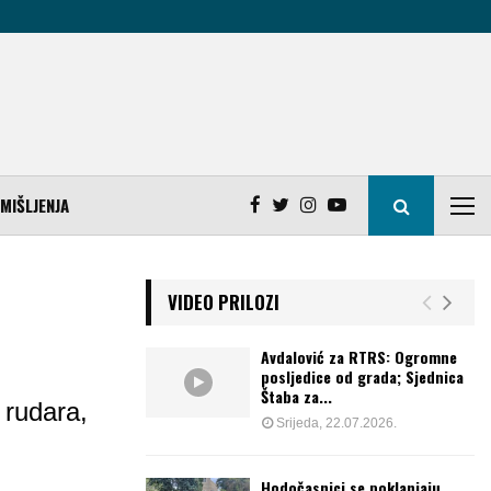
MIŠLJENJA
VIDEO PRILOZI
Avdalović za RTRS: Ogromne
posljedice od grada; Sjednica
Štaba za...
 rudara,
Srijeda, 22.07.2026.
Hodočasnici se poklanjaju