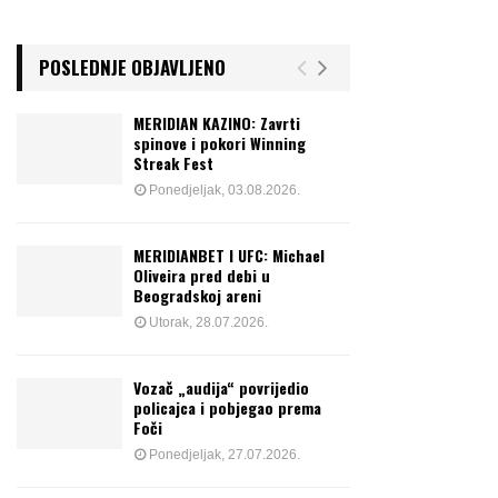
POSLEDNJE OBJAVLJENO
MERIDIAN KAZINO: Zavrti
spinove i pokori Winning
Streak Fest
Ponedjeljak, 03.08.2026.
MERIDIANBET I UFC: Michael
Oliveira pred debi u
Beogradskoj areni
Utorak, 28.07.2026.
Vozač „audija“ povrijedio
policajca i pobjegao prema
Foči
Ponedjeljak, 27.07.2026.