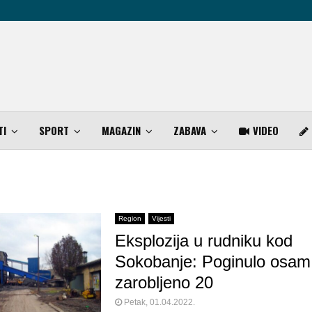
TI
SPORT
MAGAZIN
ZABAVA
VIDEO
Region
Vijesti
Eksplozija u rudniku kod
Sokobanje: Poginulo osam
zarobljeno 20
Petak, 01.04.2022.