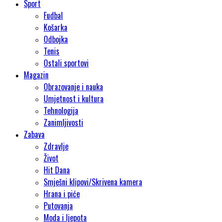
Sport
Fudbal
Košarka
Odbojka
Tenis
Ostali sportovi
Magazin
Obrazovanje i nauka
Umjetnost i kultura
Tehnologija
Zanimljivosti
Zabava
Zdravlje
Život
Hit Dana
Smješni klipovi/Skrivena kamera
Hrana i piće
Putovanja
Moda i ljepota