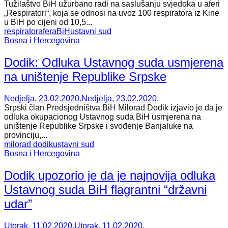
Tužilaštvo BiH užurbano radi na saslušanju svjedoka u aferi
„Respiratori“, koja se odnosi na uvoz 100 respiratora iz Kine
u BiH po cijeni od 10,5...
respirator
afera
BiH
ustavni sud
Bosna i Hercegovina
Dodik: Odluka Ustavnog suda usmjerena
na uništenje Republike Srpske
Nedjelja, 23.02.2020.
Nedjelja, 23.02.2020.
Srpski član Predsjedništva BiH Milorad Dodik izjavio je da je
odluka okupacionog Ustavnog suda BiH usmjerena na
uništenje Republike Srpske i svođenje Banjaluke na
provinciju,...
milorad dodik
ustavni sud
Bosna i Hercegovina
Dodik upozorio je da je najnovija odluka
Ustavnog suda BiH flagrantni “državni
udar”
Utorak, 11.02.2020.
Utorak, 11.02.2020.