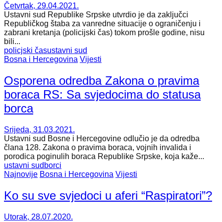
Četvrtak, 29.04.2021.
Ustavni sud Republike Srpske utvrdio je da zaključci
Republičkog štaba za vanredne situacije o ograničenju i
zabrani kretanja (policijski čas) tokom prošle godine, nisu
bili...
policjski čas
ustavni sud
Bosna i Hercegovina
Vijesti
Osporena odredba Zakona o pravima
boraca RS: Sa svjedocima do statusa
borca
Srijeda, 31.03.2021.
Ustavni sud Bosne i Hercegovine odlučio je da odredba
člana 128. Zakona o pravima boraca, vojnih invalida i
porodica poginulih boraca Republike Srpske, koja kaže...
ustavni sud
borci
Najnovije
Bosna i Hercegovina
Vijesti
Ko su sve svjedoci u aferi “Raspiratori”?
Utorak, 28.07.2020.