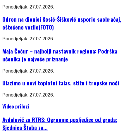
Ponedjeljak, 27.07.2026.
Odron na dionici Kosić-Šišković usporio saobraćaj,
oštećeno vozilo(FOTO)
Ponedjeljak, 27.07.2026.
Maja Čečur – najbolji nastavnik regiona: Podrška
učenika je najveće priznanje
Ponedjeljak, 27.07.2026.
Ulazimo u novi toplotni talas, stižu i tropske noći
Ponedjeljak, 27.07.2026.
Video prilozi
Avdalović za RTRS: Ogromne posljedice od grada;
Sjednica Štaba za...