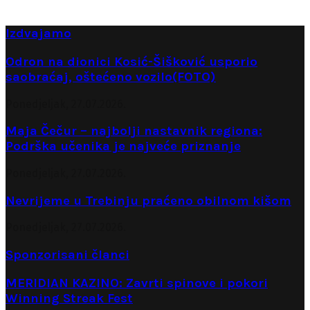
Izdvajamo
Odron na dionici Kosić-Šišković usporio
saobraćaj, oštećeno vozilo(FOTO)
Ponedjeljak, 27.07.2026.
Maja Čečur – najbolji nastavnik regiona:
Podrška učenika je najveće priznanje
Ponedjeljak, 27.07.2026.
Nevrijeme u Trebinju praćeno obilnom kišom
Ponedjeljak, 27.07.2026.
Sponzorisani članci
MERIDIAN KAZINO: Zavrti spinove i pokori
Winning Streak Fest