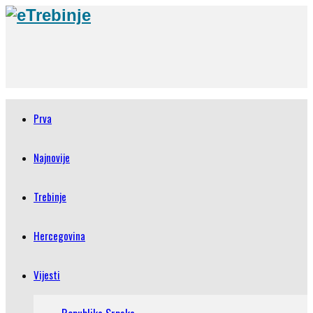
Prva
Najnovije
Trebinje
Hercegovina
Vijesti