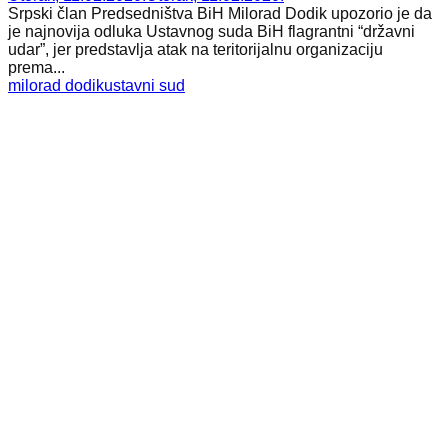
Srpski član Predsedništva BiH Milorad Dodik upozorio je da
je najnovija odluka Ustavnog suda BiH flagrantni “državni
udar”, jer predstavlja atak na teritorijalnu organizaciju
prema...
milorad dodik
ustavni sud