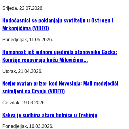
Srijeda, 22.07.2026.
Hodočasnici se poklanjaju svetitelju u Ostrogu i
Mrkonjićima (VIDEO)
Ponedjeljak, 11.05.2026.
Humanost još jednom ujedinila stanovnike Gacka:
Komšije renoviraju kuću Milovićima...
Utorak, 21.04.2026.
Nevjerovatan prizor kod Nevesinja: Mali medvjedići
snimljeni na Crvnju (VIDEO)
Četvrtak, 19.03.2026.
Kakva je sudbina stare bolnice u Trebinju
Ponedjeljak, 16.03.2026.