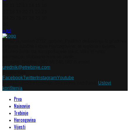
10
11
12
13
14
15
16
17
18
19
20
21
22
23
24
25
26
27
28
29
30
31
« jul
Portal je nastao 2012. godine. Pratimo dešavanja iz gradova
i mjesta Istočne i stare Hercegovine, te regiona i svijeta.
Ukoliko želite da nam pošaljete tekst, sliku ili neku
informaciju slobodno nam se javite.
Kontakti: Telefon +387 66 148 087 ili email
urednik@etrebinje.com
Pratite nas
Facebook
Twitter
Instagram
Youtube
© 2012 - 2023 eTrebinje. Sva prava zadržana.
Uslovi
korištenja
Prva
Najnovije
Trebinje
Hercegovina
Vijesti