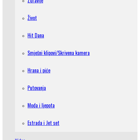
Zdravlje
Život
Hit Dana
Smješni klipovi/Skrivena kamera
Hrana i piće
Putovanja
Moda i ljepota
Estrada i Jet set