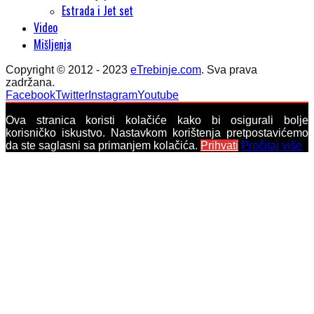
Estrada i Jet set
Video
Mišljenja
Copyright © 2012 - 2023
eTrebinje.com
. Sva prava
zadržana.
Facebook
Twitter
Instagram
Youtube
Ova stranica koristi kolačiće kako bi osigurali bolje
korisničko iskustvo. Nastavkom korištenja pretpostavićemo
da ste saglasni sa primanjem kolačića.
Prihvati
Pročitaj više