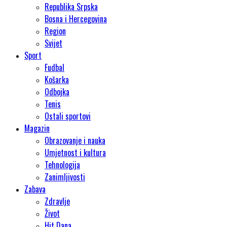
Republika Srpska
Bosna i Hercegovina
Region
Svijet
Sport
Fudbal
Košarka
Odbojka
Tenis
Ostali sportovi
Magazin
Obrazovanje i nauka
Umjetnost i kultura
Tehnologija
Zanimljivosti
Zabava
Zdravlje
Život
Hit Dana