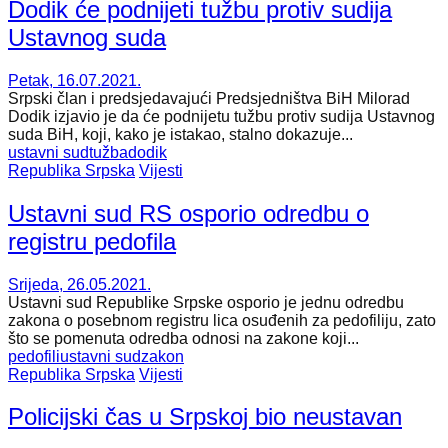
Dodik će podnijeti tužbu protiv sudija
Ustavnog suda
Petak, 16.07.2021.
Srpski član i predsjedavajući Predsjedništva BiH Milorad
Dodik izjavio je da će podnijetu tužbu protiv sudija Ustavnog
suda BiH, koji, kako je istakao, stalno dokazuje...
ustavni sud
tužba
dodik
Republika Srpska
Vijesti
Ustavni sud RS osporio odredbu o
registru pedofila
Srijeda, 26.05.2021.
Ustavni sud Republike Srpske osporio je jednu odredbu
zakona o posebnom registru lica osuđenih za pedofiliju, zato
što se pomenuta odredba odnosi na zakone koji...
pedofili
ustavni sud
zakon
Republika Srpska
Vijesti
Policijski čas u Srpskoj bio neustavan