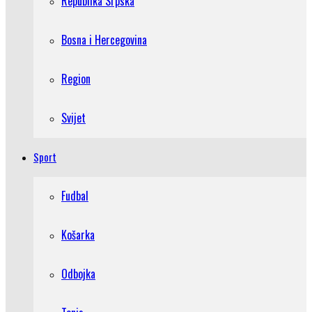
Republika Srpska
Bosna i Hercegovina
Region
Svijet
Sport
Fudbal
Košarka
Odbojka