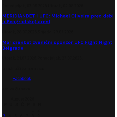
Ponedjeljak, 03.08.2026.
Utorak, 04.08.2026.
MERIDIANBET I UFC: Michael Oliveira pred debi
u Beogradskoj areni
Utorak, 28.07.2026.
Srijeda, 29.07.2026.
Meridianbet zvanični sponzor UFC Fight Night
Belgrade
Utorak, 21.07.2026.
Ponedjeljak, 27.07.2026.
pridružite nam se
Facebook
Arhiva članaka
August 2026
P
U
S
Č
P
S
N
1
2
3
4
5
6
7
8
9