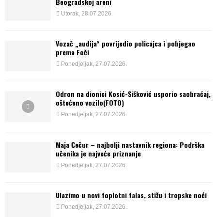
Beogradskoj areni
Utorak, 28.07.2026.
Vozač „audija“ povrijedio policajca i pobjegao
prema Foči
Ponedjeljak, 27.07.2026.
Odron na dionici Kosić-Šišković usporio saobraćaj,
oštećeno vozilo(FOTO)
Ponedjeljak, 27.07.2026.
Maja Čečur – najbolji nastavnik regiona: Podrška
učenika je najveće priznanje
Ponedjeljak, 27.07.2026.
Ulazimo u novi toplotni talas, stižu i tropske noći
Ponedjeljak, 27.07.2026.