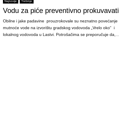
E
Najnovije
Trebinje
Vodu za piće preventivno prokuvavati
N
Obilne i jake padavine prouzrokovale su neznatno povećanje
mutnoće vode na izvorištu gradskog vodovoda „Vrelo oko“ i
U
lokalnog vodovoda u Lastvi. Potrošačima se preporučuje da,...