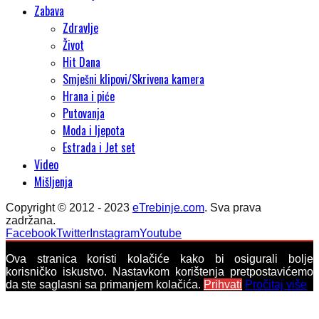
Zabava
Zdravlje
Život
Hit Dana
Smješni klipovi/Skrivena kamera
Hrana i piće
Putovanja
Moda i ljepota
Estrada i Jet set
Video
Mišljenja
Copyright © 2012 - 2023
eTrebinje.com
. Sva prava
zadržana.
Facebook
Twitter
Instagram
Youtube
Ova stranica koristi kolačiće kako bi osigurali bolje
korisničko iskustvo. Nastavkom korištenja pretpostavićemo
da ste saglasni sa primanjem kolačića.
Prihvati
Pročitaj više