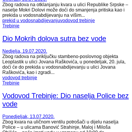
Zbog radova na otklanjanju kvara u ulici Republike Srpske –
naselje Mokri Dolovi može doći do smanjenja pritiska kao i
prekida u vodosnabdijevanju na višim...
prekid u vodosnabdijevanju
vodovod trebinje
Trebinje
Dio Mokrih dolova sutra bez vode
Nedjelja, 19.07.2020.
Zbog radova na priključku stambeno-poslovnog objekta
Leoplastik u ulici Jovana Raškovića, u ponedeljak, 20. jula,
doći će do prekida u vodosnabdijevanju u ulici Jovana
Raškovića, kao i zgradi...
vodovod trebinje
Trebinje
Vodovod Trebinje: Dio naselja Police bez
vode
Ponedjeljak, 13.07.2020.
Zbog kvara na uličnom ventilu potrošači u dijelu naselja
Police – u ulicama Banović Strahinje, Maloj i Miloša