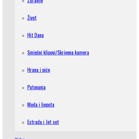
Zdravlje
Život
Hit Dana
Smješni klipovi/Skrivena kamera
Hrana i piće
Putovanja
Moda i ljepota
Estrada i Jet set