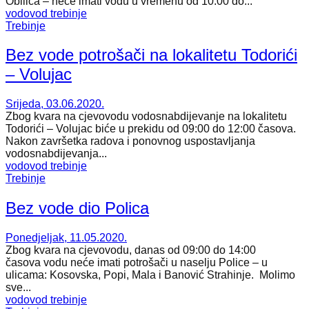
Obilića – neće imati vodu u vremenu od 10:00 do...
vodovod trebinje
Trebinje
Bez vode potrošači na lokalitetu Todorići
– Volujac
Srijeda, 03.06.2020.
Zbog kvara na cjevovodu vodosnabdijevanje na lokalitetu
Todorići – Volujac biće u prekidu od 09:00 do 12:00 časova.
Nakon završetka radova i ponovnog uspostavljanja
vodosnabdijevanja...
vodovod trebinje
Trebinje
Bez vode dio Polica
Ponedjeljak, 11.05.2020.
Zbog kvara na cjevovodu, danas od 09:00 do 14:00
časova vodu neće imati potrošači u naselju Police – u
ulicama: Kosovska, Popi, Mala i Banović Strahinje. Molimo
sve...
vodovod trebinje