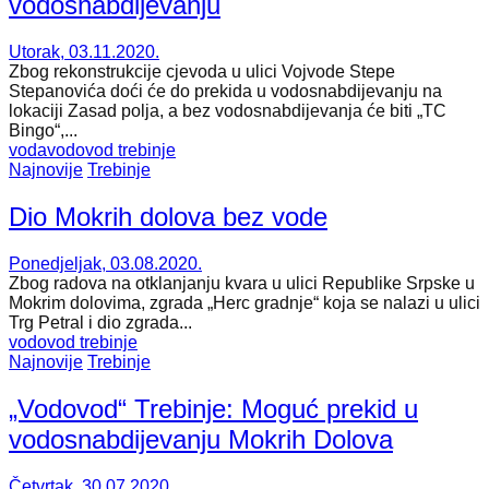
vodosnabdijevanju
Utorak, 03.11.2020.
Zbog rekonstrukcije cjevoda u ulici Vojvode Stepe
Stepanovića doći će do prekida u vodosnabdijevanju na
lokaciji Zasad polja, a bez vodosnabdijevanja će biti „TC
Bingo“,...
voda
vodovod trebinje
Najnovije
Trebinje
Dio Mokrih dolova bez vode
Ponedjeljak, 03.08.2020.
Zbog radova na otklanjanju kvara u ulici Republike Srpske u
Mokrim dolovima, zgrada „Herc gradnje“ koja se nalazi u ulici
Trg Petral i dio zgrada...
vodovod trebinje
Najnovije
Trebinje
„Vodovod“ Trebinje: Moguć prekid u
vodosnabdijevanju Mokrih Dolova
Četvrtak, 30.07.2020.