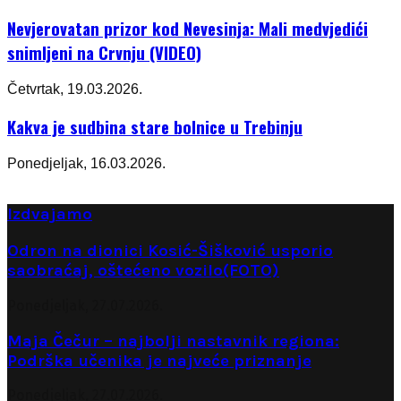
Nevjerovatan prizor kod Nevesinja: Mali medvjedići
snimljeni na Crvnju (VIDEO)
Četvrtak, 19.03.2026.
Kakva je sudbina stare bolnice u Trebinju
Ponedjeljak, 16.03.2026.
Izdvajamo
Odron na dionici Kosić-Šišković usporio
saobraćaj, oštećeno vozilo(FOTO)
Ponedjeljak, 27.07.2026.
Maja Čečur – najbolji nastavnik regiona:
Podrška učenika je najveće priznanje
Ponedjeljak, 27.07.2026.