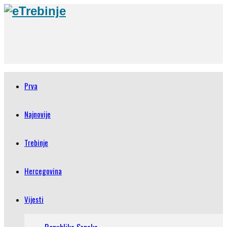
Prva
Najnovije
Trebinje
Hercegovina
Vijesti