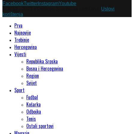
Facebook
Twitter
Instagram
Youtube
© 2012 - 2023 eTrebinje. Sva prava zadržana.
Uslovi
korištenja
Prva
Najnovije
Trebinje
Hercegovina
Vijesti
Republika Srpska
Bosna i Hercegovina
Region
Svijet
Sport
Fudbal
Košarka
Odbojka
Tenis
Ostali sportovi
Magazin