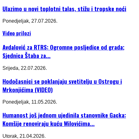
Ulazimo u novi toplotni talas, stižu i tropske noći
Ponedjeljak, 27.07.2026.
Video prilozi
Avdalović za RTRS: Ogromne posljedice od grada;
Sjednica Štaba za...
Srijeda, 22.07.2026.
Hodočasnici se poklanjaju svetitelju u Ostrogu i
Mrkonjićima (VIDEO)
Ponedjeljak, 11.05.2026.
Humanost još jednom ujedinila stanovnike Gacka:
Komšije renoviraju kuću Milovićima...
Utorak, 21.04.2026.