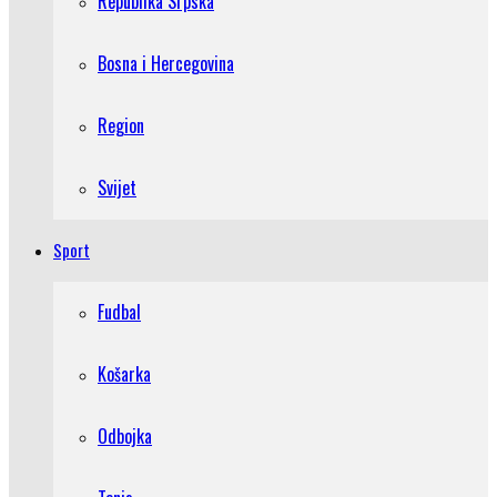
Republika Srpska
Bosna i Hercegovina
Region
Svijet
Sport
Fudbal
Košarka
Odbojka