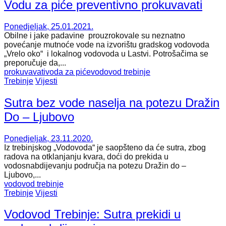
Vodu za piće preventivno prokuvavati
Ponedjeljak, 25.01.2021.
Obilne i jake padavine prouzrokovale su neznatno
povećanje mutnoće vode na izvorištu gradskog vodovoda
„Vrelo oko“ i lokalnog vodovoda u Lastvi. Potrošačima se
preporučuje da,...
prokuvavati
voda za piće
vodovod trebinje
Trebinje
Vijesti
Sutra bez vode naselja na potezu Dražin
Do – Ljubovo
Ponedjeljak, 23.11.2020.
Iz trebinjskog „Vodovoda“ je saopšteno da će sutra, zbog
radova na otklanjanju kvara, doći do prekida u
vodosnabdijevanju područja na potezu Dražin do –
Ljubovo,...
vodovod trebinje
Trebinje
Vijesti
Vodovod Trebinje: Sutra prekidi u