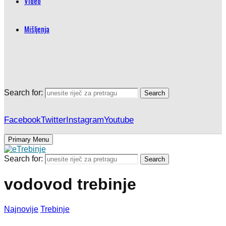
Video
Mišljenja
Search for:
Search
Facebook
Twitter
Instagram
Youtube
Primary Menu
Search for:
Search
vodovod trebinje
Najnovije
Trebinje