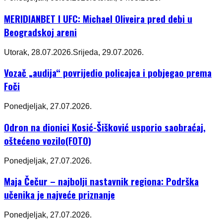
MERIDIANBET I UFC: Michael Oliveira pred debi u
Beogradskoj areni
Utorak, 28.07.2026.
Srijeda, 29.07.2026.
Vozač „audija“ povrijedio policajca i pobjegao prema
Foči
Ponedjeljak, 27.07.2026.
Odron na dionici Kosić-Šišković usporio saobraćaj,
oštećeno vozilo(FOTO)
Ponedjeljak, 27.07.2026.
Maja Čečur – najbolji nastavnik regiona: Podrška
učenika je najveće priznanje
Ponedjeljak, 27.07.2026.