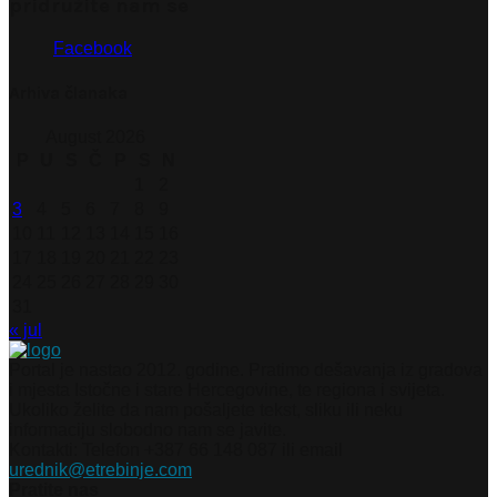
pridružite nam se
Facebook
Arhiva članaka
August 2026
P
U
S
Č
P
S
N
1
2
3
4
5
6
7
8
9
10
11
12
13
14
15
16
17
18
19
20
21
22
23
24
25
26
27
28
29
30
31
« jul
Portal je nastao 2012. godine. Pratimo dešavanja iz gradova
i mjesta Istočne i stare Hercegovine, te regiona i svijeta.
Ukoliko želite da nam pošaljete tekst, sliku ili neku
informaciju slobodno nam se javite.
Kontakti: Telefon +387 66 148 087 ili email
urednik@etrebinje.com
Pratite nas