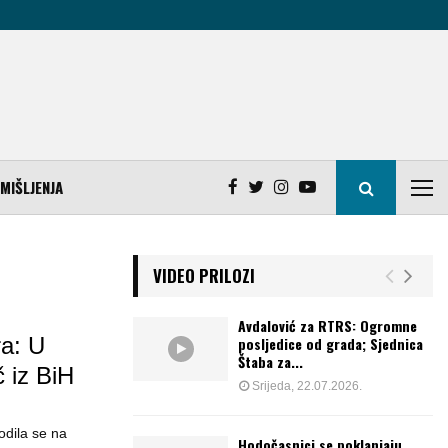
MIŠLJENJA
VIDEO PRILOZI
Avdalović za RTRS: Ogromne
a: U
posljedice od grada; Sjednica
Štaba za...
č iz BiH
Srijeda, 22.07.2026.
dila se na
Hodočasnici se poklanjaju