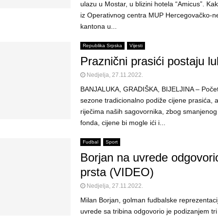
ulazu u Mostar, u blizini hotela “Amicus”. Ka
iz Operativnog centra MUP Hercegovačko-n
kantona u...
Republika Srpska
Vijesti
Praznični prasići postaju l
Nedjelja, 27.11.2022.
​BANJALUKA, GRADIŠKA, BIJELJINA – Počet
sezone tradicionalno podiže cijene prasića,
riječima naših sagovornika, zbog smanjenog
fonda, cijene bi mogle ići i...
Fudbal
Sport
Borjan na uvrede odgovorio
prsta (VIDEO)
Nedjelja, 27.11.2022.
Milan Borjan, golman fudbalske reprezentac
uvrede sa tribina odgovorio je podizanjem tri