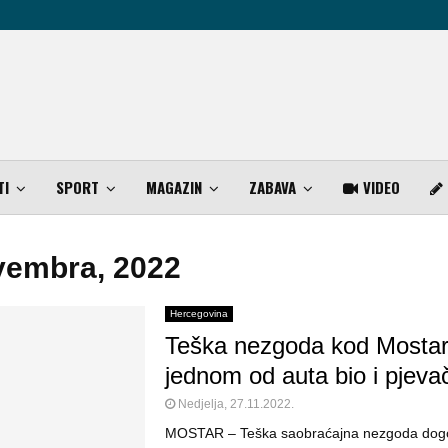
TI
SPORT
MAGAZIN
ZABAVA
VIDEO
vembra, 2022
Hercegovina
Teška nezgoda kod Mostar
jednom od auta bio i pjeva
Nedjelja, 27.11.2022.
MOSTAR – Teška saobraćajna nezgoda dogo