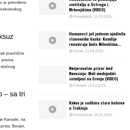
ko je potvrđeno
svetitelju u Ostrogu i
Mrkonjićima (VIDEO)
eretvanskog
Ponedjeljak, 11.05.2026.
Humanost još jednom ujedinila
uksuz
stanovnike Gacka: Komšije
renoviraju kuću Milovićima...
Utorak, 21.04.2026.
ak praznične
 a prema
 stočnog
Nevjerovatan prizor kod
Nevesinja: Mali medvjedići
snimljeni na Crvnju (VIDEO)
Četvrtak, 19.03.2026.
 – sa tri
Kakva je sudbina stare bolnice
u Trebinju
Ponedjeljak, 16.03.2026.
ije Kanade, na
 prsta. Borjan,