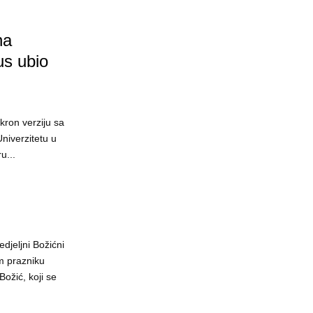
na
us ubio
kron verziju sa
Univerzitetu u
u...
djeljni Božićni
m prazniku
ožić, koji se