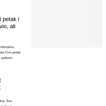
 petak i
io, ali
sniženjima
ta Crni petak
m petkom.
t
t
koj. Sve