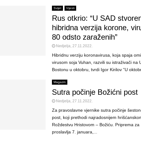
Svijet
Vijesti
Rus otkrio: “U SAD stvore
hibridna verzija korone, vir
80 odsto zaraženih”
Nedjelja, 27.11.2022.
Hibridnu verziju koronavirusa, koja spaja omi
virusom soja Vuhan, razvili su istraživači na 
Bostonu u oktobru, tvrdi Igor Kirilov “U oktobr
Magazin
Sutra počinje Božićni post
Nedjelja, 27.11.2022.
Za pravoslavne vjernike sutra počinje šestone
post, koji prethodi najradosnijem hrišćansko
Roždestvu Hristovom – Božiću. Priprema za B
proslavlja 7. januara,...