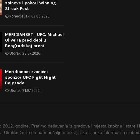
spinove i pokori Winning
Streak Fest
Ponedjeljak, 03.08.2026.
MERIDIANBET I UFC: Michael
Oliveira pred debi u
Beogradskoj areni
Utorak, 28.07.2026.
Meridianbet zvanični
sponzor UFC Fight Night
Belgrade
Utorak, 21.07.2026.
ao 2012. godine. Pratimo dešavanja iz gradova i mjesta Istočne i stare 
ta. Ukoliko želite da nam pošaljete tekst, sliku ili neku informaciju slob