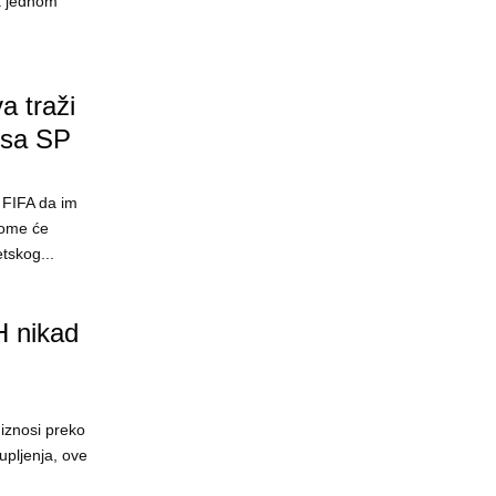
na jednom
a traži
 sa SP
 FIFA da im
kome će
etskog...
H nikad
 iznosi preko
pljenja, ove