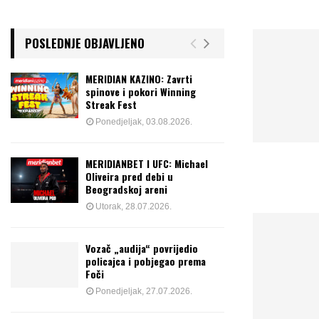
POSLEDNJE OBJAVLJENO
MERIDIAN KAZINO: Zavrti
spinove i pokori Winning
Streak Fest
Ponedjeljak, 03.08.2026.
MERIDIANBET I UFC: Michael
Oliveira pred debi u
Beogradskoj areni
Utorak, 28.07.2026.
Vozač „audija“ povrijedio
policajca i pobjegao prema
Foči
Ponedjeljak, 27.07.2026.