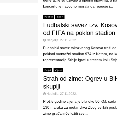
generacije su uživale u njenim hitovima, a 
koncertu je navodno morala da reaguje i...
Fudbal
Sport
Fudbalski savez tzv. Kosov
od FIFA na poklon stadion
Nedjelja, 27.11.2022.
​Fudbalski savez takozvanog Kosova traži od
pokloni montažni stadion 974 iz Katara, na 
reprezentacija Srbije igrati u trećem kolu Svj
Svijet
Vijesti
Strah od zime: Ogrev u Bi
skuplji
Nedjelja, 27.11.2022.
Prošle godine cijena je bila oko 80 KM, sada
130 maraka za metar drva Zbog velikih posku
zime građani će ložiti sve...