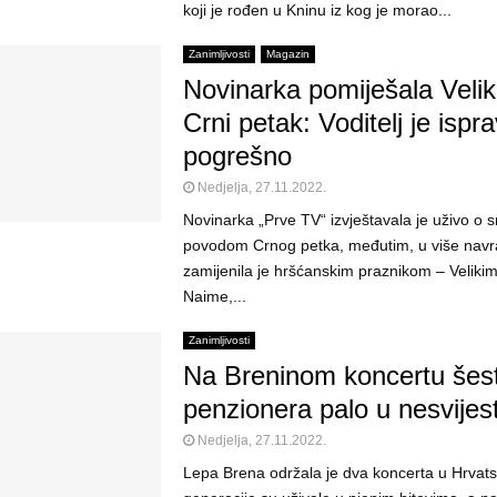
koji je rođen u Kninu iz kog je morao...
Zanimljivosti
Magazin
Novinarka pomiješala Veliki
Crni petak: Voditelj je isprav
pogrešno
Nedjelja, 27.11.2022.
Novinarka „Prve TV“ izvještavala je uživo o 
povodom Crnog petka, međutim, u više navra
zamijenila je hršćanskim praznikom – Veliki
Naime,...
Zanimljivosti
Na Breninom koncertu šes
penzionera palo u nesvijes
Nedjelja, 27.11.2022.
Lepa Brena održala je dva koncerta u Hrvats