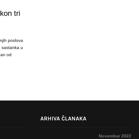
on tri
njih poslova
a sastanka u
dan od
ARHIVA ČLANAKA
Novembar 2022