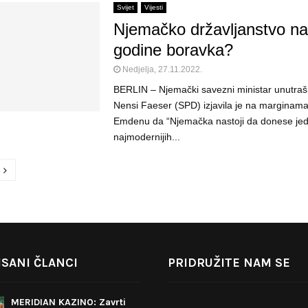
Svijet
Vijesti
Njemačko državljanstvo nak
godine boravka?
Nedjelja, 27.11.2022.
BERLIN – Njemački savezni ministar unutraš
Nensi Faeser (SPD) izjavila je na marginam
Emdenu da “Njemačka nastoji da donese je
najmodernijih...
SANI ČLANCI
PRIDRUŽITE NAM SE
MERIDIAN KAZINO: Zavrti