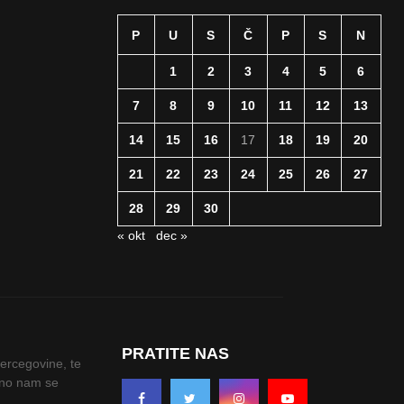
P
U
S
Č
P
S
N
1
2
3
4
5
6
7
8
9
10
11
12
13
14
15
16
17
18
19
20
21
22
23
24
25
26
27
28
29
30
« okt
dec »
PRATITE NAS
Hercegovine, te
odno nam se