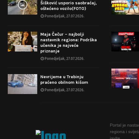
Šišković usporio saobraćaj,
a
oštećeno vozilo(FOTO)
g
Ponedjeljak, 27.07.2026.
i
Maja Čečur – najbolji
n
nastavnik regiona: Podrška
učenika je najveće
a
priznanje
t
Ponedjeljak, 27.07.2026.
i
Nevrijeme u Trebinju
o
praćeno obilnom kišom
Ponedjeljak, 27.07.2026.
n
Portal je nast
regiona i svije
javite.