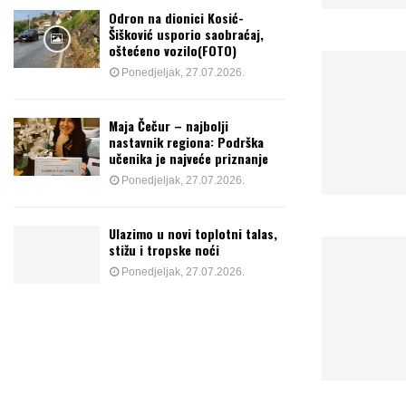
Odron na dionici Kosić-
Šišković usporio saobraćaj,
oštećeno vozilo(FOTO)
Ponedjeljak, 27.07.2026.
Maja Čečur – najbolji
nastavnik regiona: Podrška
učenika je najveće priznanje
Ponedjeljak, 27.07.2026.
Ulazimo u novi toplotni talas,
stižu i tropske noći
Ponedjeljak, 27.07.2026.