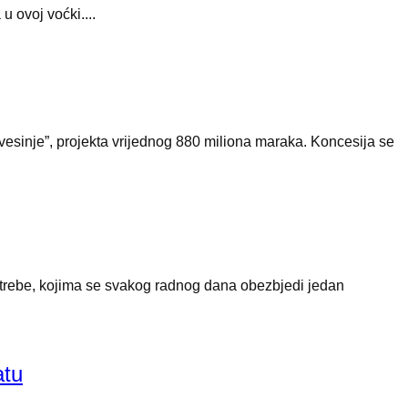
u ovoj voćki....
esinje”, projekta vrijednog 880 miliona maraka. Koncesija se
otrebe, kojima se svakog radnog dana obezbjedi jedan
atu