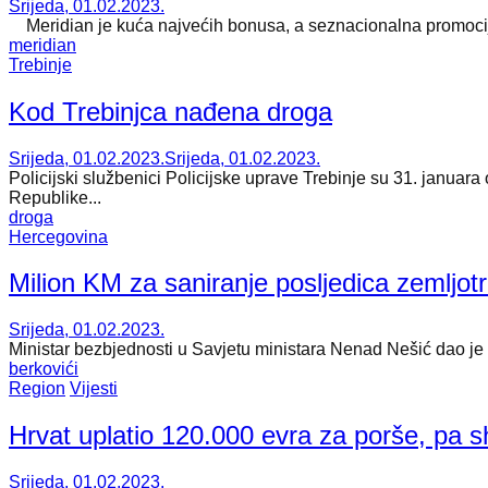
Srijeda, 01.02.2023.
Meridian je kuća najvećih bonusa, a seznacionalna promocija 
meridian
Trebinje
Kod Trebinjca nađena droga
Srijeda, 01.02.2023.
Srijeda, 01.02.2023.
Policijski službenici Policijske uprave Trebinje su 31. januara 
Republike...
droga
Hercegovina
Milion KM za saniranje posljedica zemljot
Srijeda, 01.02.2023.
Ministar bezbjednosti u Savjetu ministara Nenad Nešić dao je n
berkovići
Region
Vijesti
Hrvat uplatio 120.000 evra za porše, pa s
Srijeda, 01.02.2023.