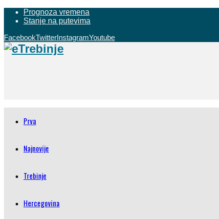
Prognoza vremena
Stanje na putevima
Facebook
Twitter
Instagram
Youtube
Prva
Najnovije
Trebinje
Hercegovina