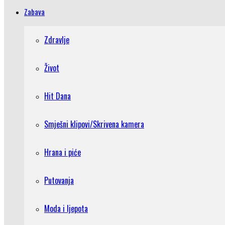
Zabava
Zdravlje
Život
Hit Dana
Smješni klipovi/Skrivena kamera
Hrana i piće
Putovanja
Moda i ljepota