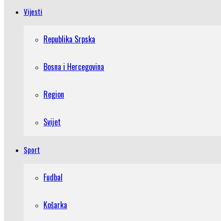
Vijesti
Republika Srpska
Bosna i Hercegovina
Region
Svijet
Sport
Fudbal
Košarka