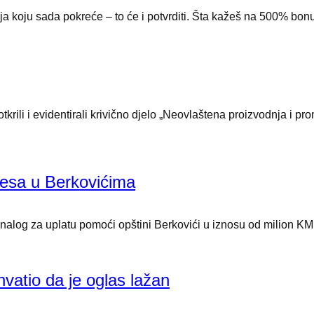
koju sada pokreće – to će i potvrditi. Šta kažeš na 500% bonus
otkrili i evidentirali krivično djelo „Neovlaštena proizvodnja i p
resa u Berkovićima
alog za uplatu pomoći opštini Berkovići u iznosu od milion KM z
hvatio da je oglas lažan