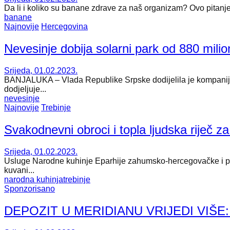
Da li i koliko su banane zdrave za naš organizam? Ovo pitanje 
banane
Najnovije
Hercegovina
Nevesinje dobija solarni park od 880 mili
Srijeda, 01.02.2023.
BANJALUKA – Vlada Republike Srpske dodijelila je kompaniji 
dodjeljuje...
nevesinje
Najnovije
Trebinje
Svakodnevni obroci i topla ljudska riječ z
Srijeda, 01.02.2023.
Usluge Narodne kuhinje Eparhije zahumsko-hercegovačke i pri
kuvani...
narodna kuhinja
trebinje
Sponzorisano
DEPOZIT U MERIDIANU VRIJEDI VIŠE: Zg