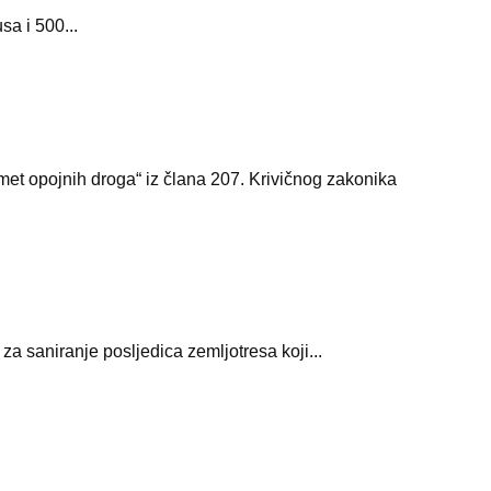
a i 500...
romet opojnih droga“ iz člana 207. Krivičnog zakonika
a saniranje posljedica zemljotresa koji...