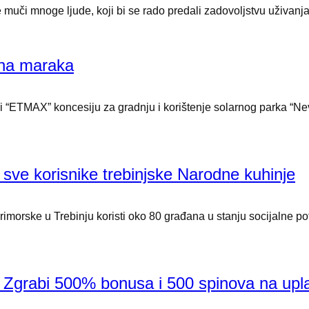
muči mnoge ljude, koji bi se rado predali zadovoljstvu uživanja 
ona maraka
“ETMAX” koncesiju za gradnju i korištenje solarnog parka “Nev
a sve korisnike trebinjske Narodne kuhinje
morske u Trebinju koristi oko 80 građana u stanju socijalne p
rabi 500% bonusa i 500 spinova na upl