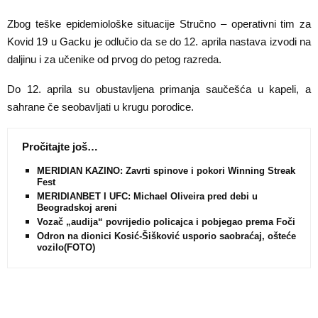
Zbog teške epidemiološke situacije Stručno – operativni tim za
Kovid 19 u Gacku je odlučio da se do 12. aprila nastava izvodi na
daljinu i za učenike od prvog do petog razreda.
Do 12. aprila su obustavljena primanja saučešća u kapeli, a
sahrane če seobavljati u krugu porodice.
Pročitajte još…
MERIDIAN KAZINO: Zavrti spinove i pokori Winning Streak
Fest
MERIDIANBET I UFC: Michael Oliveira pred debi u
Beogradskoj areni
Vozač „audija“ povrijedio policajca i pobjegao prema Foči
Odron na dionici Kosić-Šišković usporio saobraćaj, oštećeno
vozilo(FOTO)