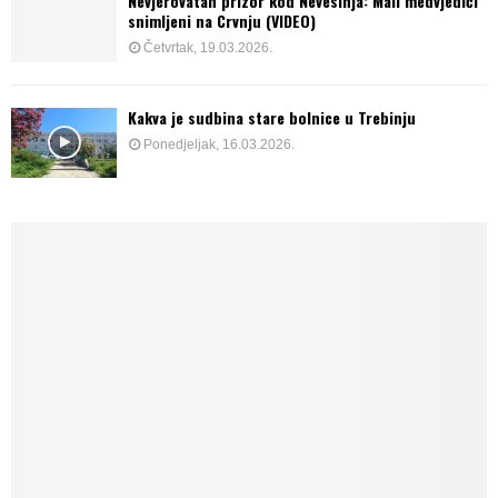
Nevjerovatan prizor kod Nevesinja: Mali medvjedići
snimljeni na Crvnju (VIDEO)
Četvrtak, 19.03.2026.
Kakva je sudbina stare bolnice u Trebinju
Ponedjeljak, 16.03.2026.