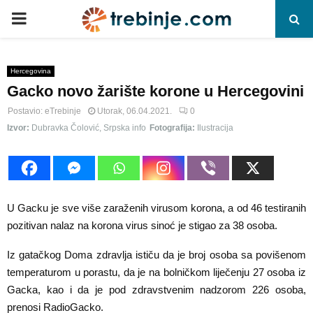
P
R
Hercegovina
Gacko novo žarište korone u Hercegovini
I
Postavio:
eTrebinje
Utorak, 06.04.2021.
0
M
Izvor:
Dubravka Čolović, Srpska info
Fotografija:
Ilustracija
A
R
U Gacku je sve više zaraženih virusom korona, a od 46 testiranih
pozitivan nalaz na korona virus sinoć je stigao za 38 osoba.
Y
Iz gatačkog Doma zdravlja ističu da je broj osoba sa povišenom
temperaturom u porastu, da je na bolničkom liječenju 27 osoba iz
M
Gacka, kao i da je pod zdravstvenim nadzorom 226 osoba,
prenosi RadioGacko.