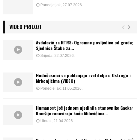
Ponedjeljak, 27.07.2026.
VIDEO PRILOZI
Avdalović za RTRS: Ogromne posljedice od grada;
Sjednica Štaba za...
Srijeda, 22.07.2026.
Hodočasnici se poklanjaju svetitelju u Ostrogu i
Mrkonjićima (VIDEO)
Ponedjeljak, 11.05.2026.
Humanost još jednom ujedinila stanovnike Gacka:
Komšije renoviraju kuću Milovićima...
Utorak, 21.04.2026.