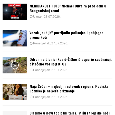
MERIDIANBET I UFC: Michael Oliveira pred debi u
Beogradskoj areni
Utorak, 28.07.2026.
Vozač „audija“ povrijedio policajca i pobjegao
prema Foči
Ponedjeljak, 27.07.2026.
Odron na dionici Kosić-Šišković usporio saobraćaj,
oštećeno vozilo(FOTO)
Ponedjeljak, 27.07.2026.
Maja Čečur – najbolji nastavnik regiona: Podrška
učenika je najveće priznanje
Ponedjeljak, 27.07.2026.
Ulazimo u novi toplotni talas, stižu i tropske noći