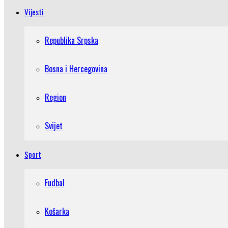
Vijesti
Republika Srpska
Bosna i Hercegovina
Region
Svijet
Sport
Fudbal
Košarka