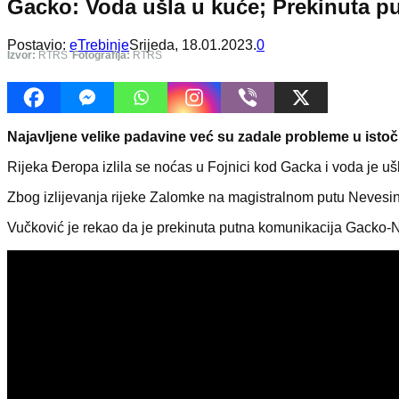
Gacko: Voda ušla u kuće; Prekinuta p
Postavio:
eTrebinje
Srijeda, 18.01.2023.
0
Izvor:
RTRS
Fotografija:
RTRS
Najavljene velike padavine već su zadale probleme u istoč
Rijeka Đeropa izlila se noćas u Fojnici kod Gacka i voda je uš
Zbog izlijevanja rijeke Zalomke na magistralnom putu Nevesinj
Vučković je rekao da je prekinuta putna komunikacija Gacko-