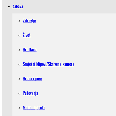
Zabava
Zdravlje
Život
Hit Dana
Smješni klipovi/Skrivena kamera
Hrana i piće
Putovanja
Moda i ljepota