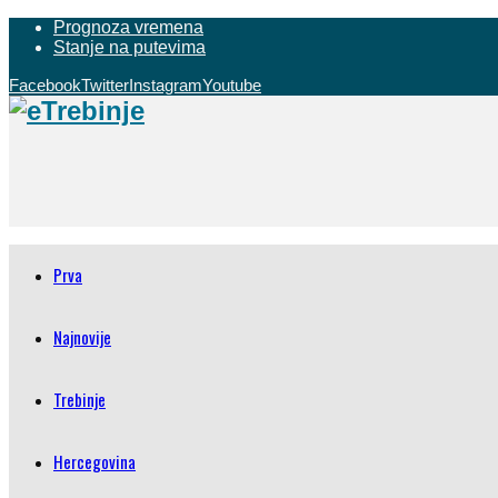
Prognoza vremena
Stanje na putevima
Facebook
Twitter
Instagram
Youtube
Prva
Najnovije
Trebinje
Hercegovina