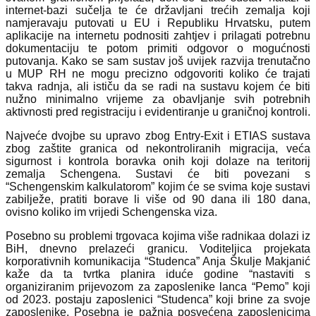
internet-bazi sučelja te će državljani trećih zemalja koji
namjeravaju putovati u EU i Republiku Hrvatsku, putem
aplikacije na internetu podnositi zahtjev i prilagati potrebnu
dokumentaciju te potom primiti odgovor o mogućnosti
putovanja. Kako se sam sustav još uvijek razvija trenutačno
u MUP RH ne mogu precizno odgovoriti koliko će trajati
takva radnja, ali ističu da se radi na sustavu kojem će biti
nužno minimalno vrijeme za obavljanje svih potrebnih
aktivnosti pred registraciju i evidentiranje u graničnoj kontroli.
Najveće dvojbe su upravo zbog Entry-Exit i ETIAS sustava
zbog zaštite granica od nekontroliranih migracija, veća
sigurnost i kontrola boravka onih koji dolaze na teritorij
zemalja Schengena. Sustavi će biti povezani s
“Schengenskim kalkulatorom” kojim će se svima koje sustavi
zabilježe, pratiti borave li više od 90 dana ili 180 dana,
ovisno koliko im vrijedi Schengenska viza.
Posebno su problemi trgovaca kojima više radnikaa dolazi iz
BiH, dnevno prelazeći granicu. Voditeljica projekata
korporativnih komunikacija “Studenca” Anja Škulje Makjanić
kaže da ta tvrtka planira iduće godine “nastaviti s
organiziranim prijevozom za zaposlenike lanca “Pemo” koji
od 2023. postaju zaposlenici “Studenca” koji brine za svoje
zaposlenike. Posebna je pažnja posvećena zaposlenicima