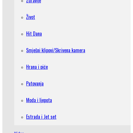
Zdravlje
Život
Hit Dana
Smješni klipovi/Skrivena kamera
Hrana i piće
Putovanja
Moda i ljepota
Estrada i Jet set