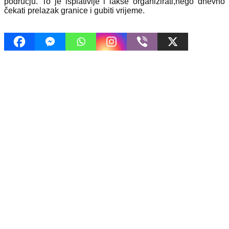
području. To je isplativije i lakše organizirati,nego dnevno
čekati prelazak granice i gubiti vrijeme.