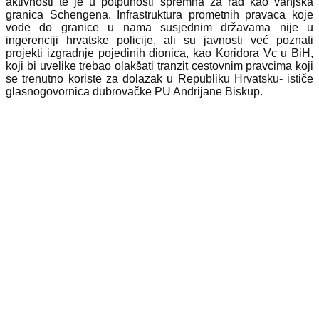
aktivnosti te je u potpunosti spremna za rad kao vanjska
granica Schengena. Infrastruktura prometnih pravaca koje
vode do granice u nama susjednim državama nije u
ingerenciji hrvatske policije, ali su javnosti već poznati
projekti izgradnje pojedinih dionica, kao Koridora Vc u BiH,
koji bi uvelike trebao olakšati tranzit cestovnim pravcima koji
se trenutno koriste za dolazak u Republiku Hrvatsku- ističe
glasnogovornica dubrovačke PU Andrijane Biskup.