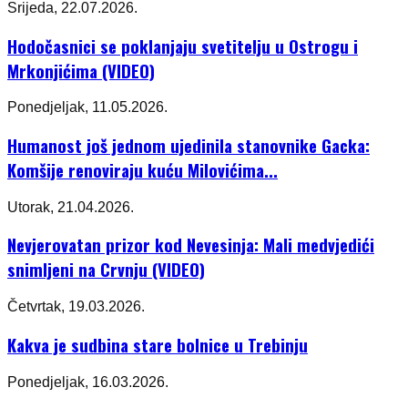
Srijeda, 22.07.2026.
Hodočasnici se poklanjaju svetitelju u Ostrogu i
Mrkonjićima (VIDEO)
Ponedjeljak, 11.05.2026.
Humanost još jednom ujedinila stanovnike Gacka:
Komšije renoviraju kuću Milovićima...
Utorak, 21.04.2026.
Nevjerovatan prizor kod Nevesinja: Mali medvjedići
snimljeni na Crvnju (VIDEO)
Četvrtak, 19.03.2026.
Kakva je sudbina stare bolnice u Trebinju
Ponedjeljak, 16.03.2026.