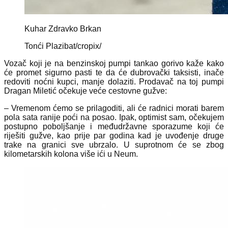
Kuhar Zdravko Brkan
Tonći Plazibat/cropix/
Vozač koji je na benzinskoj pumpi tankao gorivo kaže kako
će promet sigurno pasti te da će dubrovački taksisti, inače
redoviti noćni kupci, manje dolaziti. Prodavač na toj pumpi
Dragan Miletić očekuje veće cestovne gužve:
– Vremenom ćemo se prilagoditi, ali će radnici morati barem
pola sata ranije poći na posao. Ipak, optimist sam, očekujem
postupno poboljšanje i međudržavne sporazume koji će
riješiti gužve, kao prije par godina kad je uvođenje druge
trake na granici sve ubrzalo. U suprotnom će se zbog
kilometarskih kolona više ići u Neum.