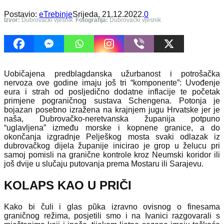
Postavio:
eTrebinje
Srijeda, 21.12.2022.
0
Izvor:
Dubrovački vjesnik
Fotografija:
Dubrovački vjesnik
Uobičajena predblagdanska užurbanost i potrošačka
nervoza ove godine imaju još tri “komponente”: Uvođenje
eura i strah od posljedično dodatne inflacije te početak
primjene pograničnog sustava Schengena. Potonja je
bojazan posebno izražena na krajnjem jugu Hrvatske jer je
naša, Dubrovačko-neretvanska županija potpuno
“uglavljena” između morske i kopnene granice, a do
okončanja izgradnje Pelješkog mosta svaki odlazak iz
dubrovačkog dijela županije inicirao je grop u želucu pri
samoj pomisli na granične kontrole kroz Neumski koridor ili
još dvije u slučaju putovanja prema Mostaru ili Sarajevu.
KOLAPS KAO U PRIČI
Kako bi čuli i glas pũka izravno ovisnog o finesama
graničnog režima, posjetili smo i na Ivanici razgovarali s