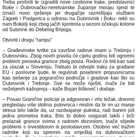
Treba proširiti te izgraditi nove cestovne trake, predstavnici
Boke i Dubrovačko-neretvanske županije moraju sjesti te
iznaći novo rješenje jer drugačije razmišljaju službeni
Zagreb i Podgorica u odnosu na Dubrovnik i Boku- rekli su
nam Bokelji koji zbog jačih kjontrola u sezoni očekuju kolone
od Sutorine do Debelog Brijega.
Otvoriti i drugu “rampu”
– Građevinske tvrtke za završne radove imam u Trebinju i
Dubrovniku. Zbog novih pravila će cijelu godinu biti ogromni
problem prelaska granice zbog posla. Redovi će biti kao sad
za ulazak u Sloveniju. Trebalo bi odvojiti traku za građane
EU i poslovne ljude, te regulirati posebnim propusnicama
kao rješenje za pogranično područje i gradove kao što su
Dubrovnik i Trebinje. Sve se može riješiti, inače će biti
neželjenih kašnjenja – kaže Bojan Ilišković i dodaje:
– Posao Granične policije je odgovoran i vrlo težak, dnevno
pregledaju više stotina putovnica i mislim da bi im uz manje
stresa bilo lakše da, uz razdvajanje putnika, radi barem još
jedna prometna traka. Bilo bi dobro osigurati lakši i brži
prelazak granice svima s radnom dozvolom, inače slijede
problemi s investitorom ili poslodavcem. Osobno već tražim
radnike koji su spremni na smještaj na dubrovačkom