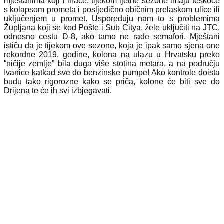
mještanima koji i inače, tijekom ljetne sezone imaju teškoće
s kolapsom prometa i posljedično običnim prelaskom ulice ili
uključenjem u promet. Uspoređuju nam to s problemima
Župljana koji se kod Pošte i Sub Citya, žele uključiti na JTC,
odnosno cestu D-8, ako tamo ne rade semafori. Mještani
ističu da je tijekom ove sezone, koja je ipak samo sjena one
rekordne 2019. godine, kolona na ulazu u Hrvatsku preko
“ničije zemlje” bila duga više stotina metara, a na području
Ivanice katkad sve do benzinske pumpe! Ako kontrole doista
budu tako rigorozne kako se priča, kolone će biti sve do
Drijena te će ih svi izbjegavati.