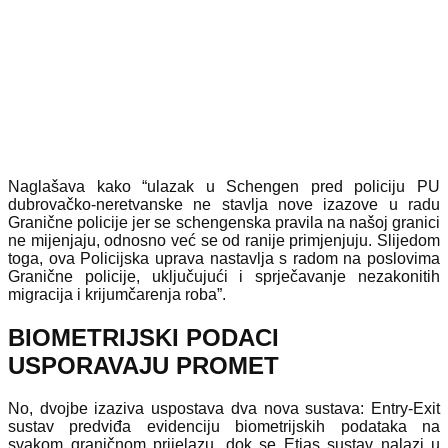
Naglašava kako “ulazak u Schengen pred policiju PU
dubrovačko-neretvanske ne stavlja nove izazove u radu
Granične policije jer se schengenska pravila na našoj granici
ne mijenjaju, odnosno već se od ranije primjenjuju. Slijedom
toga, ova Policijska uprava nastavlja s radom na poslovima
Granične policije, uključujući i sprječavanje nezakonitih
migracija i krijumčarenja roba”.
BIOMETRIJSKI PODACI
USPORAVAJU PROMET
No, dvojbe izaziva uspostava dva nova sustava: Entry-Exit
sustav predviđa evidenciju biometrijskih podataka na
svakom graničnom prijelazu, dok se Etias sustav nalazi u