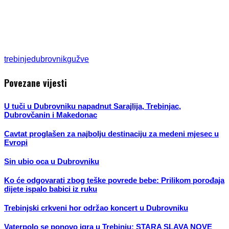
trebinje
dubrovnik
gužve
Povezane vijesti
U tuči u Dubrovniku napadnut Sarajlija, Trebinjac,
Dubrovčanin i Makedonac
Cavtat proglašen za najbolju destinaciju za medeni mjesec u
Evropi
Sin ubio oca u Dubrovniku
Ko će odgovarati zbog teške povrede bebe: Prilikom porođaja
dijete ispalo babici iz ruku
Trebinjski crkveni hor održao koncert u Dubrovniku
Vaterpolo se ponovo igra u Trebinju: STARA SLAVA NOVE