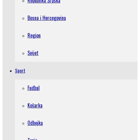
Republika Srpska
Bosna i Hercegovina
Region
Svijet
Sport
Fudbal
Košarka
Odbojka