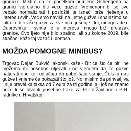
granicu:- Mislim da će početkom primjene Schengena na
granici vjerojatno biti veće gužve. Vremenom bi se sve
trebalo normalizirati i posložiti te iznaći brže rješenje u
interesu svih. Već smo navikli na ljetne gužve i snalazimo se.
Iako će biti više gužvi, za sve ima rješenje. Jer, mnogi rade u
Dubrovniku i svima je u interesu mnogo brži prelazak
granice. Ovo ljeto nije bilo strašno, ali su kolone 2019. bile
strašne- kaže taj vozač Libertasa.
MOŽDA POMOGNE MINIBUS?
Trgovac Dejan Bukvić lakonski kaže:- Bit će što će bit’, ne
možemo mi posebno utjecati i ne vjerujem da će gužve
natjerati one koji odlučuju da poboljšaju stanje. Čekaju nas
gužve i vrijeme će pokazati što još. No, mislim da prihvatljiva
i nije prevelika taksa od 7 eura za tri godine, ali još ne znamo
hoće li se otvoriti posebne trake za EU državljane i BiH-
radnike u Hrvatskoj.