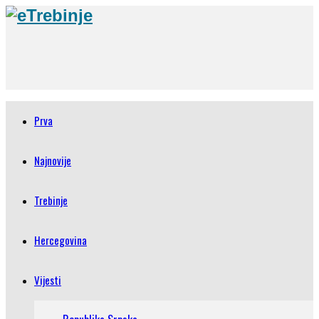
Prva
Najnovije
Trebinje
Hercegovina
Vijesti