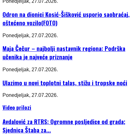
Ponedjeljak, 27.07.2026.
Odron na dionici Kosić-Šišković usporio saobraćaj,
oštećeno vozilo(FOTO)
Ponedjeljak, 27.07.2026.
Maja Čečur – najbolji nastavnik regiona: Podrška
učenika je najveće priznanje
Ponedjeljak, 27.07.2026.
Ulazimo u novi toplotni talas, stižu i tropske noći
Ponedjeljak, 27.07.2026.
Video prilozi
Avdalović za RTRS: Ogromne posljedice od grada;
Sjednica Štaba za...