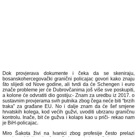
Dok provjerava dokumente i čeka da se skeniraju,
bosanskohercegovački granični policajac govori kako znaju
što slijedi od Nove godine, ali tvrdi da će Schengen i euro
znače probleme jer će Dubrovčanima još više sve poskupiti,
a kolone će odvratiti dio gostiju:- Znam za uredbu iz 2017. o
sustavnim provjerama svih putnika zbog čega neće biti “brzih
traka” za građane EU. No i dalje znam da će šef smjene
hrvatskih kolega, kod većih gužvi, uvoditi ubrzanu graničnu
kontrolu. Inače, bit će gužva i kolaps kao u priči- rekao nam
je BiH-policajac.
Miro Šakota živi na Ivanici zbog profesije često prelazi