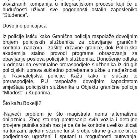
akviziranih kompanija u integracijskom procesu koji će u
budućnosti uživati sve pogodnosti ostalih zaposlenika
“Studenca”.
Dovoljno policajaca
Iz policije ističu kako Granična policija raspolaže dovoljnim
brojem policijskih službenika za obavljanje graničnih
kontrola, nadzora i zaštite državne granice, dok Policijska
akademija stalno provodi programe obrazovanja za
obavljanje poslova policijskih službenika. Donošenje odluka
u odnosu na eventualne preraspodjele službenika iz drugih
policijskih uprava sukladno potrebama službe u nadležnosti
je Ravnateljstva policije. Kažu kako u slučaju te
preraspodjele, PU raspolaže dovoljnim kapacitetom
smještaja policijskih službenika u Objektu granične policije
“Mladost” u Kuparima.
Što kažu Bokelji?
-Najveći problem je što magistrala nema alternativnu
obilaznicu. Zbog stalnog pretresanja svih vozila i detaljne
provjere putnika strah nas je da će te kontrole uveliko uticati
na turizam: tijekom sezone turisti s obje strane granice bit će
podjednako ugroženi i sputani u mogućnosti putovanja.