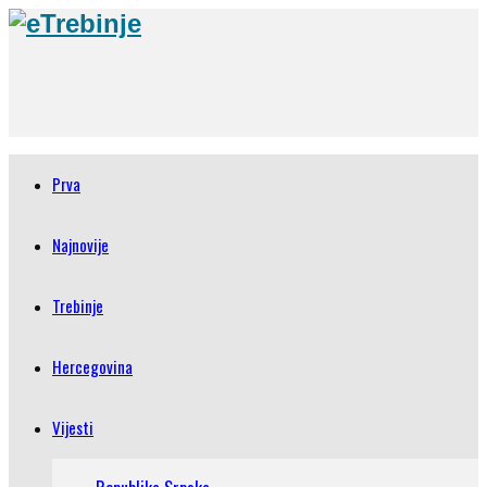
Prva
Najnovije
Trebinje
Hercegovina
Vijesti