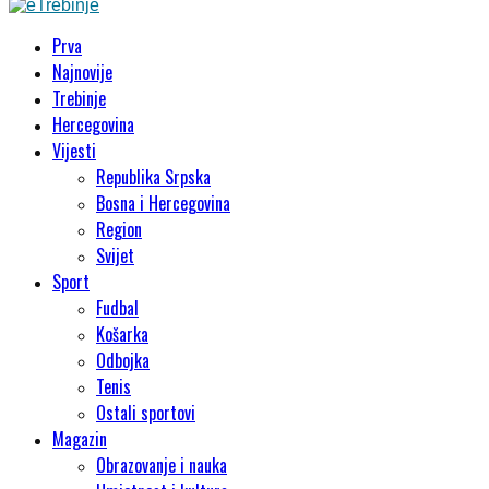
Prva
Najnovije
Trebinje
Hercegovina
Vijesti
Republika Srpska
Bosna i Hercegovina
Region
Svijet
Sport
Fudbal
Košarka
Odbojka
Tenis
Ostali sportovi
Magazin
Obrazovanje i nauka