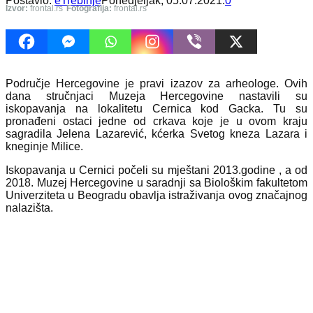
Postavio:
eTrebinje
Ponedjeljak, 05.07.2021.
0
Izvor:
frontal.rs
Fotografija:
frontal.rs
Područje Hercegovine je pravi izazov za arheologe. Ovih
dana stručnjaci Muzeja Hercegovine nastavili su
iskopavanja na lokalitetu Cernica kod Gacka. Tu su
pronađeni ostaci jedne od crkava koje je u ovom kraju
sagradila Jelena Lazarević, kćerka Svetog kneza Lazara i
kneginje Milice.
Iskopavanja u Cernici počeli su mještani 2013.godine , a od
2018. Muzej Hercegovine u saradnji sa Biološkim fakultetom
Univerziteta u Beogradu obavlja istraživanja ovog značajnog
nalazišta.