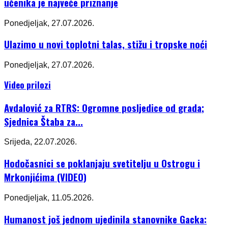
učenika je najveće priznanje
Ponedjeljak, 27.07.2026.
Ulazimo u novi toplotni talas, stižu i tropske noći
Ponedjeljak, 27.07.2026.
Video prilozi
Avdalović za RTRS: Ogromne posljedice od grada;
Sjednica Štaba za...
Srijeda, 22.07.2026.
Hodočasnici se poklanjaju svetitelju u Ostrogu i
Mrkonjićima (VIDEO)
Ponedjeljak, 11.05.2026.
Humanost još jednom ujedinila stanovnike Gacka: