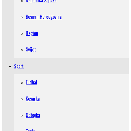
Republika Srpska
Bosna i Hercegovina
Region
Svijet
Sport
Fudbal
Košarka
Odbojka