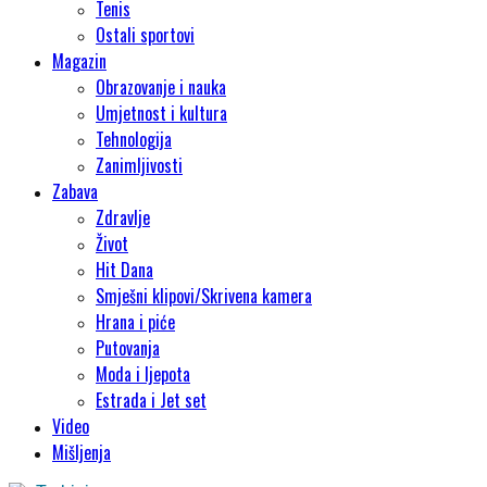
Tenis
Ostali sportovi
Magazin
Obrazovanje i nauka
Umjetnost i kultura
Tehnologija
Zanimljivosti
Zabava
Zdravlje
Život
Hit Dana
Smješni klipovi/Skrivena kamera
Hrana i piće
Putovanja
Moda i ljepota
Estrada i Jet set
Video
Mišljenja