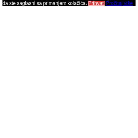
da ste saglasni sa primanjem kolačića.
Prihvati
Pročitaj više