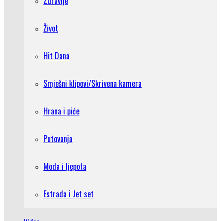
Zdravlje
Život
Hit Dana
Smješni klipovi/Skrivena kamera
Hrana i piće
Putovanja
Moda i ljepota
Estrada i Jet set