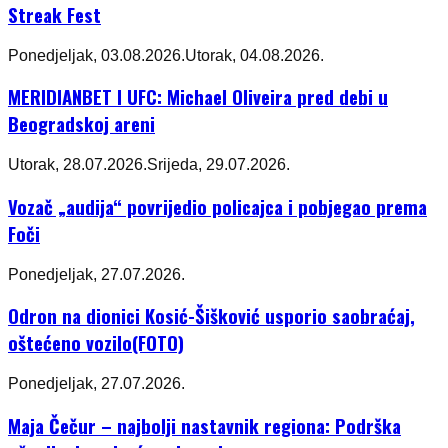
Streak Fest
Ponedjeljak, 03.08.2026.
Utorak, 04.08.2026.
MERIDIANBET I UFC: Michael Oliveira pred debi u
Beogradskoj areni
Utorak, 28.07.2026.
Srijeda, 29.07.2026.
Vozač „audija“ povrijedio policajca i pobjegao prema
Foči
Ponedjeljak, 27.07.2026.
Odron na dionici Kosić-Šišković usporio saobraćaj,
oštećeno vozilo(FOTO)
Ponedjeljak, 27.07.2026.
Maja Čečur – najbolji nastavnik regiona: Podrška