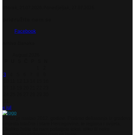
Utorak, 21.07.2026.
Ponedjeljak, 27.07.2026.
pridružite nam se
Facebook
Arhiva članaka
August 2026
P
U
S
Č
P
S
N
1
2
3
4
5
6
7
8
9
10
11
12
13
14
15
16
17
18
19
20
21
22
23
24
25
26
27
28
29
30
31
« jul
Portal je nastao 2012. godine. Pratimo dešavanja iz gradova
i mjesta Istočne i stare Hercegovine, te regiona i svijeta.
Ukoliko želite da nam pošaljete tekst, sliku ili neku
informaciju slobodno nam se javite.