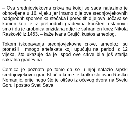
– Ova srednjovjekovna crkva na kojoj se sada nalazimo je
obnovljena u 16. vijeku jer imamo dijelove srednjovjekovnih
nadgrobnh spomenika stećaka i pored tih dijelova uočava se
kamen koji je iz prethodnih građevina korišten, ustanovili
smo i da je grobnica prizidana gdje je sahranjen knez Nikola
Rasković iz 1453. – kaže Ivana Grujić, kustos arheolog.
Tokom iskopavanja srednjovjekovne crkve, arheolozi su
pronašli i mnogo artefakata koji upućuju na period iz 12
vijeka, što ukazuje da je ispod ove crkve bila još starija
sakralna građevina.
Cernica je poznata po tome da se u njoj nalazio srpski
srednjovjekovni grad Ključ u kome je kratko stolovao Rastko
Nemanjić, prije nego što je otišao iz očevog dvora na Svetu
Goru i postao Sveti Sava.