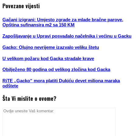
Povezane vijesti
Gačani izigrani: Umjesto zgrade za mlade bračne parove,
Opština sufinansira m2 sa 150 KM
Zapošljavanje u Upravi posvađalo načelnika i većinu u Gacku
Gacko: Olujno nevrijeme izazvalo veliku štetu
U velikom požaru kod Gacka stradale krave
Obilježeno 80 godina od velikog zločina kod Gacka
RiTE „Gacko“ mora platiti Dukiću devet miliona maraka
odštete
Šta Vi mislite o ovome?