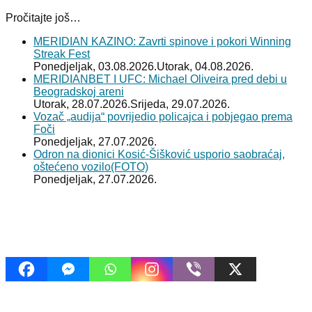
Pročitajte još…
MERIDIAN KAZINO: Zavrti spinove i pokori Winning
Streak Fest
Ponedjeljak, 03.08.2026.
Utorak, 04.08.2026.
MERIDIANBET I UFC: Michael Oliveira pred debi u
Beogradskoj areni
Utorak, 28.07.2026.
Srijeda, 29.07.2026.
Vozač „audija“ povrijedio policajca i pobjegao prema
Foči
Ponedjeljak, 27.07.2026.
Odron na dionici Kosić-Šišković usporio saobraćaj,
oštećeno vozilo(FOTO)
Ponedjeljak, 27.07.2026.