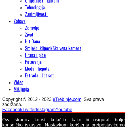
Umjetnost i kultura
Tehnologija
Zanimljivosti
Zabava
Zdravlje
Život
Hit Dana
Smješni klipovi/Skrivena kamera
Hrana i piće
Putovanja
Moda i ljepota
Estrada i Jet set
Video
Mišljenja
Copyright © 2012 - 2023
eTrebinje.com
. Sva prava
zadržana.
Facebook
Twitter
Instagram
Youtube
Ova stranica koristi kolačiće kako bi osigurali bolje
korisničko iskustvo. Nastavkom korištenja pretpostavićemo