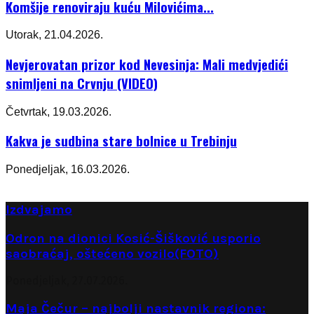
Komšije renoviraju kuću Milovićima...
Utorak, 21.04.2026.
Nevjerovatan prizor kod Nevesinja: Mali medvjedići
snimljeni na Crvnju (VIDEO)
Četvrtak, 19.03.2026.
Kakva je sudbina stare bolnice u Trebinju
Ponedjeljak, 16.03.2026.
Izdvajamo
Odron na dionici Kosić-Šišković usporio
saobraćaj, oštećeno vozilo(FOTO)
Ponedjeljak, 27.07.2026.
Maja Čečur – najbolji nastavnik regiona: