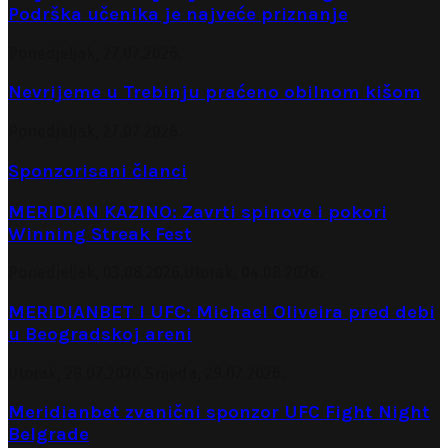
Podrška učenika je najveće priznanje
Ponedjeljak, 27.07.2026.
Nevrijeme u Trebinju praćeno obilnom kišom
Ponedjeljak, 27.07.2026.
Sponzorisani članci
MERIDIAN KAZINO: Zavrti spinove i pokori
Winning Streak Fest
Ponedjeljak, 03.08.2026.
Utorak, 04.08.2026.
MERIDIANBET I UFC: Michael Oliveira pred debi
u Beogradskoj areni
Utorak, 28.07.2026.
Srijeda, 29.07.2026.
Meridianbet zvanični sponzor UFC Fight Night
Belgrade