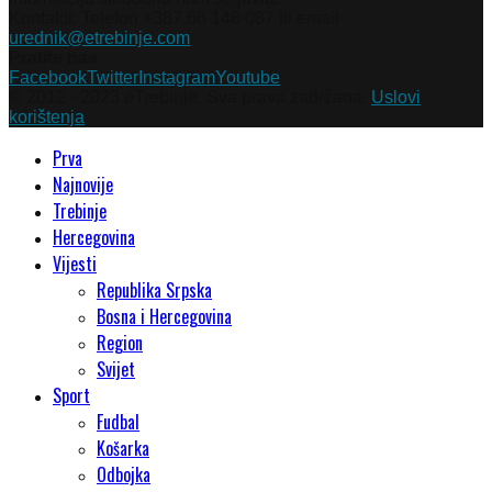
Kontakti: Telefon +387 66 148 087 ili email
urednik@etrebinje.com
Pratite nas
Facebook
Twitter
Instagram
Youtube
© 2012 - 2023 eTrebinje. Sva prava zadržana.
Uslovi
korištenja
Prva
Najnovije
Trebinje
Hercegovina
Vijesti
Republika Srpska
Bosna i Hercegovina
Region
Svijet
Sport
Fudbal
Košarka
Odbojka