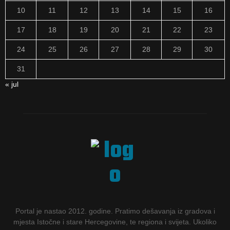
10
11
12
13
14
15
16
17
18
19
20
21
22
23
24
25
26
27
28
29
30
31
« jul
Portal je nastao 2012. godine. Pratimo dešavanja iz gradova i
mjesta Istočne i stare Hercegovine, te regiona i svijeta. Ukoliko