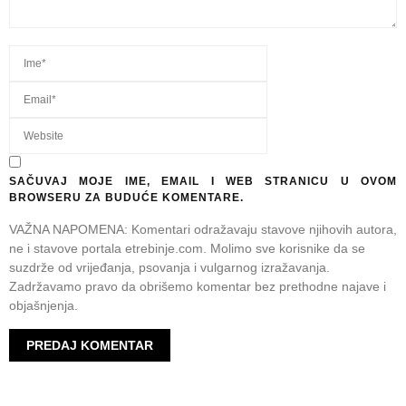
SAČUVAJ MOJE IME, EMAIL I WEB STRANICU U OVOM
BROWSERU ZA BUDUĆE KOMENTARE.
VAŽNA NAPOMENA: Komentari odražavaju stavove njihovih autora,
ne i stavove portala etrebinje.com. Molimo sve korisnike da se
suzdrže od vrijeđanja, psovanja i vulgarnog izražavanja.
Zadržavamo pravo da obrišemo komentar bez prethodne najave i
objašnjenja.