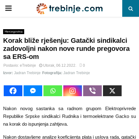
P
R
Hercegovina
Korak bliže rješenju: Gatački sindikalci
I
zadovoljni nakon nove runde pregovora
sa ERS-om
M
Postavio:
eTrebinje
Utorak, 06.12.2022.
0
Izvor:
Jadran Trebinje
Fotografija:
Jadran Trebinje
A
R
Y
Nakon novog sastanka sa radnom grupom Elektroprivrede
Republike Srpske sindikalci Rudnika i termoelektrane Gacko su
na korak do ispunjenja zahtjeva.
M
Nakon dostavljene analize koeficijenta plata i uslova rada, gatački