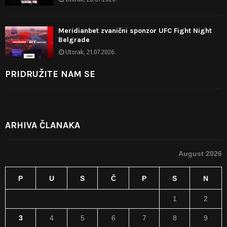
Meridianbet zvanični sponzor UFC Fight Night
Belgrade
Utorak, 21.07.2026.
PRIDRUŽITE NAM SE
ARHIVA ČLANAKA
August 2026
P
U
S
Č
P
S
N
1
2
3
4
5
6
7
8
9