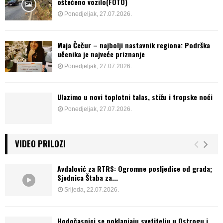
oštećeno vozilo(FOTO)
Ponedjeljak, 27.07.2026.
Maja Čečur – najbolji nastavnik regiona: Podrška
učenika je najveće priznanje
Ponedjeljak, 27.07.2026.
Ulazimo u novi toplotni talas, stižu i tropske noći
Ponedjeljak, 27.07.2026.
VIDEO PRILOZI
Avdalović za RTRS: Ogromne posljedice od grada;
Sjednica Štaba za...
Srijeda, 22.07.2026.
Hodočasnici se poklanjaju svetitelju u Ostrogu i