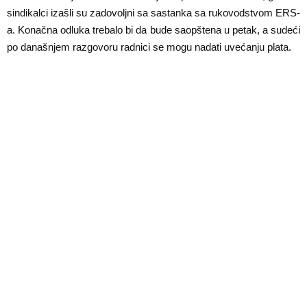
E
sindikalci izašli su zadovoljni sa sastanka sa rukovodstvom ERS-
a. Konačna odluka trebalo bi da bude saopštena u petak, a sudeći
N
po današnjem razgovoru radnici se mogu nadati uvećanju plata.
U