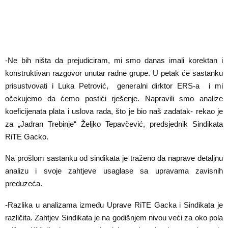
-Ne bih ništa da prejudiciram, mi smo danas imali korektan i
konstruktivan razgovor unutar radne grupe. U petak će sastanku
prisustvovati i Luka Petrović, generalni dirktor ERS-a i mi
očekujemo da ćemo postići rješenje. Napravili smo analize
koeficijenata plata i uslova rada, što je bio naš zadatak- rekao je
za „Jadran Trebinje“ Željko Tepavčević, predsjednik Sindikata
RiTE Gacko.
Na prošlom sastanku od sindikata je traženo da naprave detaljnu
analizu i svoje zahtjeve usaglase sa upravama zavisnih
preduzeća.
-Razlika u analizama između Uprave RiTE Gacka i Sindikata je
različita. Zahtjev Sindikata je na godišnjem nivou veći za oko pola