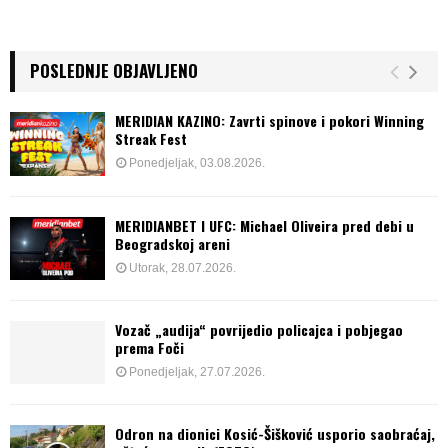
POSLEDNJE OBJAVLJENO
MERIDIAN KAZINO: Zavrti spinove i pokori Winning
Streak Fest
Ponedjeljak, 03.08.2026.
MERIDIANBET I UFC: Michael Oliveira pred debi u
Beogradskoj areni
Utorak, 28.07.2026.
Vozač „audija“ povrijedio policajca i pobjegao
prema Foči
Ponedjeljak, 27.07.2026.
Odron na dionici Kosić-Šišković usporio saobraćaj,