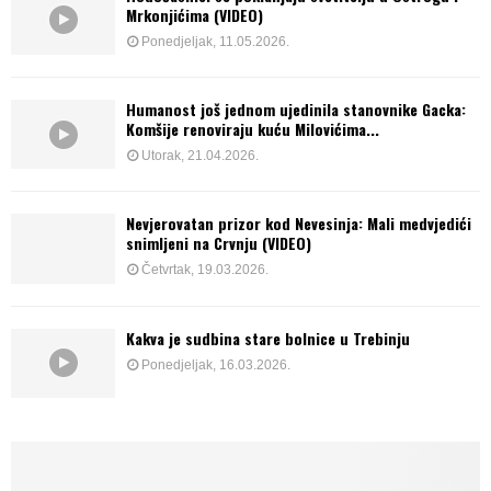
Mrkonjićima (VIDEO)
Ponedjeljak, 11.05.2026.
Humanost još jednom ujedinila stanovnike Gacka:
Komšije renoviraju kuću Milovićima...
Utorak, 21.04.2026.
Nevjerovatan prizor kod Nevesinja: Mali medvjedići
snimljeni na Crvnju (VIDEO)
Četvrtak, 19.03.2026.
Kakva je sudbina stare bolnice u Trebinju
Ponedjeljak, 16.03.2026.