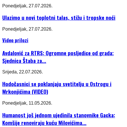
Ponedjeljak, 27.07.2026.
Ulazimo u novi toplotni talas, stižu i tropske noći
Ponedjeljak, 27.07.2026.
Video prilozi
Avdalović za RTRS: Ogromne posljedice od grada;
Sjednica Štaba za...
Srijeda, 22.07.2026.
Hodočasnici se poklanjaju svetitelju u Ostrogu i
Mrkonjićima (VIDEO)
Ponedjeljak, 11.05.2026.
Humanost još jednom ujedinila stanovnike Gacka:
Komšije renoviraju kuću Milovićima...