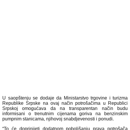
U saopštenju se dodaje da Ministarstvo trgovine i turizma
Republike Srpske na ovaj način potrošačima u Republici
Srpskoj omogućava da na transparentan način budu
informisani o trenutnim cijenama goriva na benzinskim
pumpnim stanicama, njihovoj snabdjevenosti i ponudi.
“To će doprinijeti dodatnom poboljšanju prava potrošača