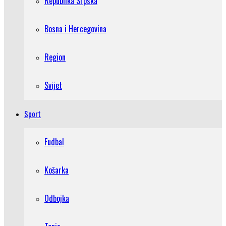
Republika Srpska
Bosna i Hercegovina
Region
Svijet
Sport
Fudbal
Košarka
Odbojka