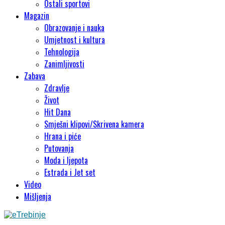
Ostali sportovi
Magazin
Obrazovanje i nauka
Umjetnost i kultura
Tehnologija
Zanimljivosti
Zabava
Zdravlje
Život
Hit Dana
Smješni klipovi/Skrivena kamera
Hrana i piće
Putovanja
Moda i ljepota
Estrada i Jet set
Video
Mišljenja