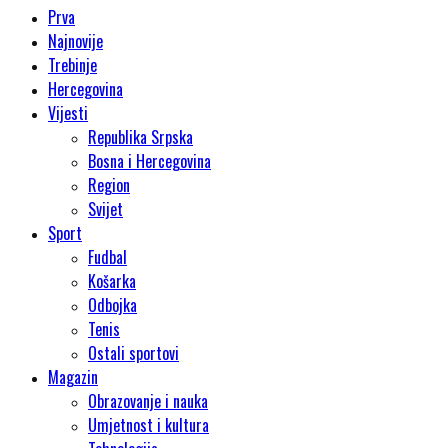
Prva
Najnovije
Trebinje
Hercegovina
Vijesti
Republika Srpska
Bosna i Hercegovina
Region
Svijet
Sport
Fudbal
Košarka
Odbojka
Tenis
Ostali sportovi
Magazin
Obrazovanje i nauka
Umjetnost i kultura