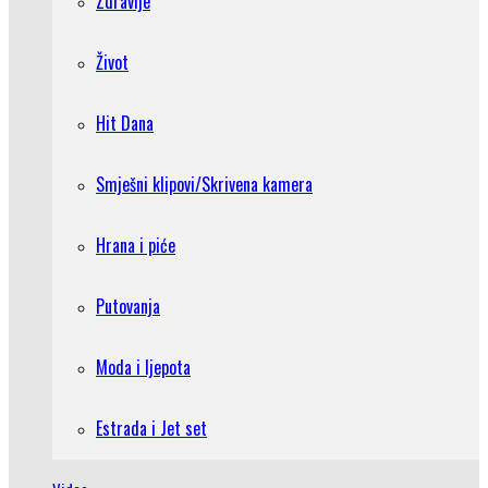
Zdravlje
Život
Hit Dana
Smješni klipovi/Skrivena kamera
Hrana i piće
Putovanja
Moda i ljepota
Estrada i Jet set