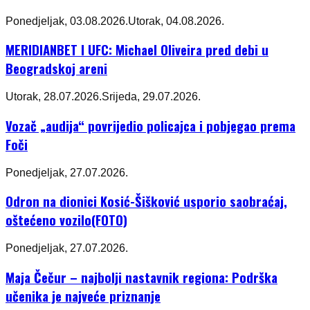
Ponedjeljak, 03.08.2026.
Utorak, 04.08.2026.
MERIDIANBET I UFC: Michael Oliveira pred debi u
Beogradskoj areni
Utorak, 28.07.2026.
Srijeda, 29.07.2026.
Vozač „audija“ povrijedio policajca i pobjegao prema
Foči
Ponedjeljak, 27.07.2026.
Odron na dionici Kosić-Šišković usporio saobraćaj,
oštećeno vozilo(FOTO)
Ponedjeljak, 27.07.2026.
Maja Čečur – najbolji nastavnik regiona: Podrška
učenika je najveće priznanje