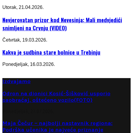
Utorak, 21.04.2026.
Nevjerovatan prizor kod Nevesinja: Mali medvjedići
snimljeni na Crvnju (VIDEO)
Četvrtak, 19.03.2026.
Kakva je sudbina stare bolnice u Trebinju
Ponedjeljak, 16.03.2026.
Izdvajamo
Odron na dionici Kosić-Šišković usporio
saobraćaj, oštećeno vozilo(FOTO)
Ponedjeljak, 27.07.2026.
Maja Čečur – najbolji nastavnik regiona:
Podrška učenika je najveće priznanje