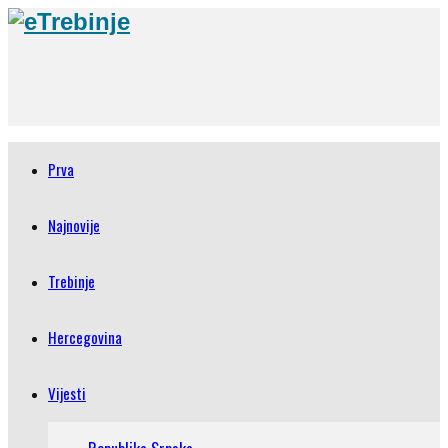
Prva
Najnovije
Trebinje
Hercegovina
Vijesti