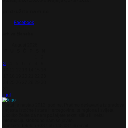
Utorak, 21.07.2026.
Ponedjeljak, 27.07.2026.
pridružite nam se
Facebook
Arhiva članaka
August 2026
P
U
S
Č
P
S
N
1
2
3
4
5
6
7
8
9
10
11
12
13
14
15
16
17
18
19
20
21
22
23
24
25
26
27
28
29
30
31
« jul
Portal je nastao 2012. godine. Pratimo dešavanja iz gradova
i mjesta Istočne i stare Hercegovine, te regiona i svijeta.
Ukoliko želite da nam pošaljete tekst, sliku ili neku
informaciju slobodno nam se javite.
Kontakti: Telefon +387 66 148 087 ili email