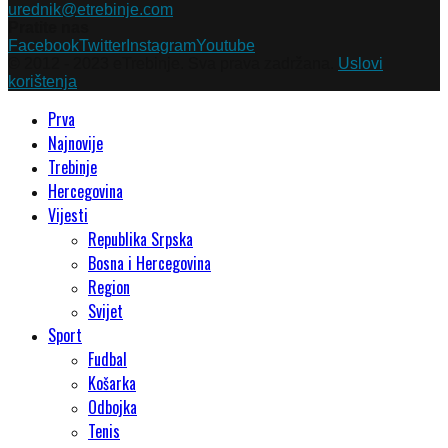
urednik@etrebinje.com
Pratite nas
Facebook
Twitter
Instagram
Youtube
© 2012 - 2023 eTrebinje. Sva prava zadržana.
Uslovi
korištenja
Prva
Najnovije
Trebinje
Hercegovina
Vijesti
Republika Srpska
Bosna i Hercegovina
Region
Svijet
Sport
Fudbal
Košarka
Odbojka
Tenis