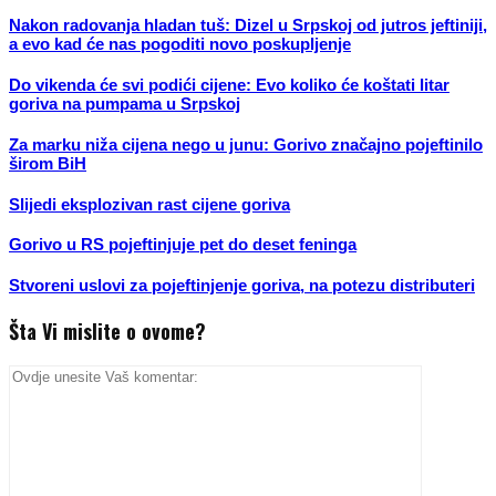
Nakon radovanja hladan tuš: Dizel u Srpskoj od jutros jeftiniji,
a evo kad će nas pogoditi novo poskupljenje
Do vikenda će svi podići cijene: Evo koliko će koštati litar
goriva na pumpama u Srpskoj
Za marku niža cijena nego u junu: Gorivo značajno pojeftinilo
širom BiH
Slijedi eksplozivan rast cijene goriva
Gorivo u RS pojeftinjuje pet do deset feninga
Stvoreni uslovi za pojeftinjenje goriva, na potezu distributeri
Šta Vi mislite o ovome?