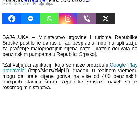
Postavio:
eTrebinje
Petak, 20.05.2022.
0
Izvor:
Nezavisne
Fotografija:
BAJALUKA – Ministarstvo trgovine i turizma Republike
Srpske pustilo je danas u rad besplatnu mobilnu aplikaciju
za praćenje maloprodajnih cijena nafte i naftnih derivata na
benzinskim pumpama u Republici Srpskoj.
“Zahvaljujući aplikaciji, koja se može preuzeti u
Google Play
prodavnici
(http://skr.rs/zMpH), građani u realnom vremenu
mogu da prate cijene goriva na više od 400 benzinskih
pumpnih stanica širom Republike Srpske”, naveli su iz
resornog ministarstva.