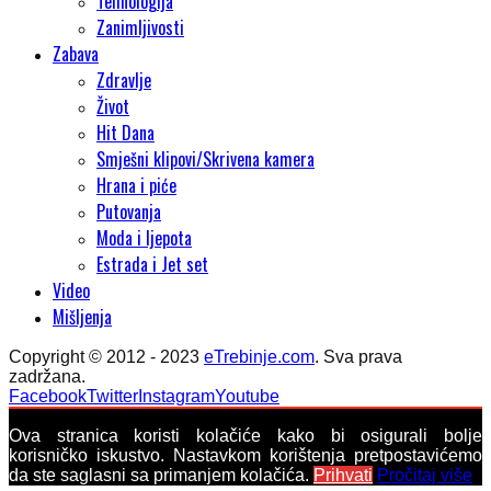
Tehnologija
Zanimljivosti
Zabava
Zdravlje
Život
Hit Dana
Smješni klipovi/Skrivena kamera
Hrana i piće
Putovanja
Moda i ljepota
Estrada i Jet set
Video
Mišljenja
Copyright © 2012 - 2023
eTrebinje.com
. Sva prava
zadržana.
Facebook
Twitter
Instagram
Youtube
Ova stranica koristi kolačiće kako bi osigurali bolje
korisničko iskustvo. Nastavkom korištenja pretpostavićemo
da ste saglasni sa primanjem kolačića.
Prihvati
Pročitaj više