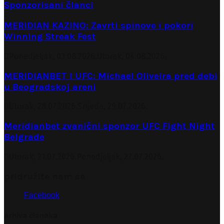
Sponzorisani članci
MERIDIAN KAZINO: Zavrti spinove i pokori
Winning Streak Fest
Ponedjeljak, 03.08.2026.
Utorak, 04.08.2026.
MERIDIANBET I UFC: Michael Oliveira pred debi
u Beogradskoj areni
Utorak, 28.07.2026.
Srijeda, 29.07.2026.
Meridianbet zvanični sponzor UFC Fight Night
Belgrade
Utorak, 21.07.2026.
Ponedjeljak, 27.07.2026.
pridružite nam se
Facebook
Arhiva članaka