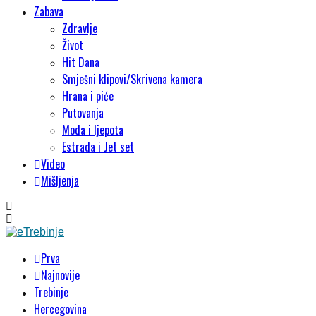
Zabava
Zdravlje
Život
Hit Dana
Smješni klipovi/Skrivena kamera
Hrana i piće
Putovanja
Moda i ljepota
Estrada i Jet set
Video
Mišljenja
Prva
Najnovije
Trebinje
Hercegovina