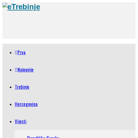
Prva
Najnovije
Trebinje
Hercegovina
Vijesti