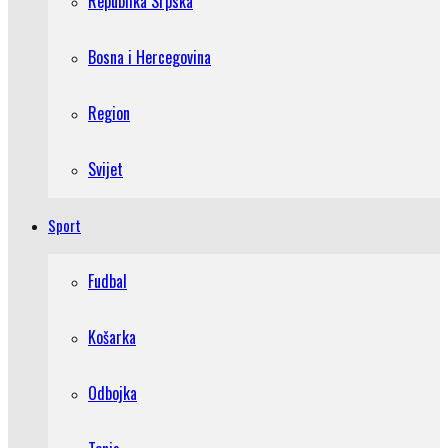
Republika Srpska
Bosna i Hercegovina
Region
Svijet
Sport
Fudbal
Košarka
Odbojka