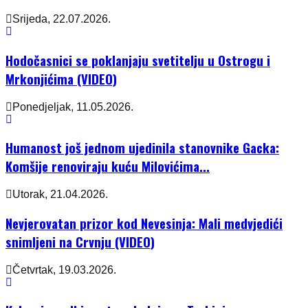
Srijeda, 22.07.2026.
Hodočasnici se poklanjaju svetitelju u Ostrogu i
Mrkonjićima (VIDEO)
Ponedjeljak, 11.05.2026.
Humanost još jednom ujedinila stanovnike Gacka:
Komšije renoviraju kuću Milovićima...
Utorak, 21.04.2026.
Nevjerovatan prizor kod Nevesinja: Mali medvjedići
snimljeni na Crvnju (VIDEO)
Četvrtak, 19.03.2026.