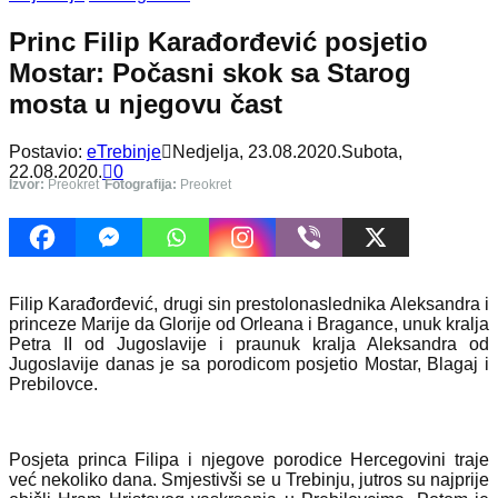
Princ Filip Karađorđević posjetio
Mostar: Počasni skok sa Starog
mosta u njegovu čast
Postavio:
eTrebinje
Nedjelja, 23.08.2020.
Subota,
22.08.2020.
0
Izvor:
Preokret
Fotografija:
Preokret
Filip Karađorđević, drugi sin prestolonaslednika Aleksandra i
princeze Marije da Glorije od Orleana i Bragance, unuk kralja
Petra II od Jugoslavije i praunuk kralja Aleksandra od
Jugoslavije danas je sa porodicom posjetio Mostar, Blagaj i
Prebilovce.
Posjeta princa Filipa i njegove porodice Hercegovini traje
već nekoliko dana. Smjestivši se u Trebinju, jutros su najprije