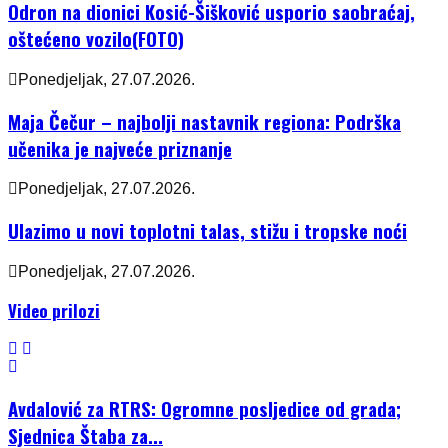
Odron na dionici Kosić-Šišković usporio saobraćaj,
oštećeno vozilo(FOTO)
Ponedjeljak, 27.07.2026.
Maja Čečur – najbolji nastavnik regiona: Podrška
učenika je najveće priznanje
Ponedjeljak, 27.07.2026.
Ulazimo u novi toplotni talas, stižu i tropske noći
Ponedjeljak, 27.07.2026.
Video prilozi
Avdalović za RTRS: Ogromne posljedice od grada;
Sjednica Štaba za...