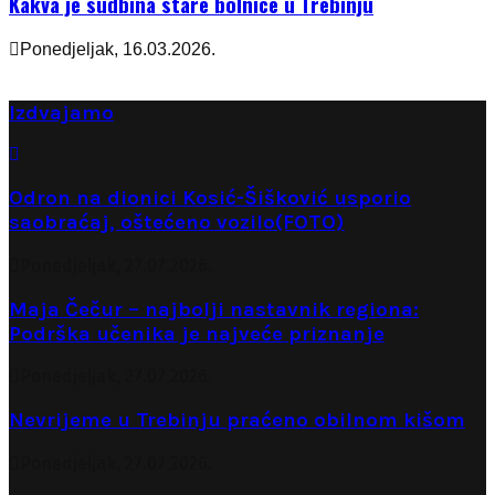
Kakva je sudbina stare bolnice u Trebinju
Ponedjeljak, 16.03.2026.
Izdvajamo
Odron na dionici Kosić-Šišković usporio
saobraćaj, oštećeno vozilo(FOTO)
Ponedjeljak, 27.07.2026.
Maja Čečur – najbolji nastavnik regiona:
Podrška učenika je najveće priznanje
Ponedjeljak, 27.07.2026.
Nevrijeme u Trebinju praćeno obilnom kišom
Ponedjeljak, 27.07.2026.