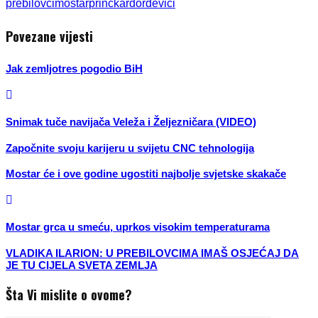
prebilovci
mostar
princ
karđorđevići
Povezane vijesti
Jak zemljotres pogodio BiH
Snimak tuče navijača Veleža i Željezničara (VIDEO)
Započnite svoju karijeru u svijetu CNC tehnologija
Mostar će i ove godine ugostiti najbolje svjetske skakače
Mostar grca u smeću, uprkos visokim temperaturama
VLADIKA ILARION: U PREBILOVCIMA IMAŠ OSJEĆAJ DA
JE TU CIJELA SVETA ZEMLJA
Šta Vi mislite o ovome?