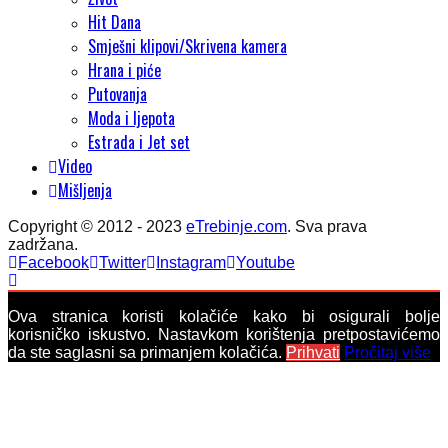
Hit Dana
Smješni klipovi/Skrivena kamera
Hrana i piće
Putovanja
Moda i ljepota
Estrada i Jet set
Video
Mišljenja
Copyright © 2012 - 2023
eTrebinje.com
. Sva prava
zadržana.
Facebook
Twitter
Instagram
Youtube
Ova stranica koristi kolačiće kako bi osigurali bolje
korisničko iskustvo. Nastavkom korištenja pretpostavićemo
da ste saglasni sa primanjem kolačića.
Prihvati
Pročitaj više