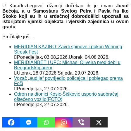
U Karađozbegovoj džamiji dočekao ih je imam
Jusuf
Bećoja, a u Samostanu Svetog Petra i Pavla fra Iko
Skoko koji su ih u srdačnoj dobrodošlici upoznali sa
istorijatom vjerski objekata i vjerskih zajednica u ovom
gradu
.
Pročitajte još…
MERIDIAN KAZINO: Zavrti spinove i pokori Winning
Streak Fest
Ponedjeljak, 03.08.2026.
Utorak, 04.08.2026.
MERIDIANBET I UFC: Michael Oliveira pred debi u
Beogradskoj areni
Utorak, 28.07.2026.
Srijeda, 29.07.2026.
Vozač „audija“ povrijedio policajca i pobjegao prema
Foči
Ponedjeljak, 27.07.2026.
Odron na dionici Kosić-Šišković usporio saobraćaj,
oštećeno vozilo(FOTO)
Ponedjeljak, 27.07.2026.