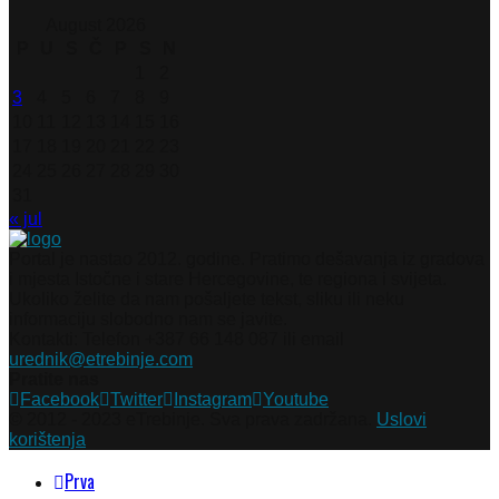
August 2026
P
U
S
Č
P
S
N
1
2
3
4
5
6
7
8
9
10
11
12
13
14
15
16
17
18
19
20
21
22
23
24
25
26
27
28
29
30
31
« jul
Portal je nastao 2012. godine. Pratimo dešavanja iz gradova
i mjesta Istočne i stare Hercegovine, te regiona i svijeta.
Ukoliko želite da nam pošaljete tekst, sliku ili neku
informaciju slobodno nam se javite.
Kontakti: Telefon +387 66 148 087 ili email
urednik@etrebinje.com
Pratite nas
Facebook
Twitter
Instagram
Youtube
© 2012 - 2023 eTrebinje. Sva prava zadržana.
Uslovi
korištenja
Prva