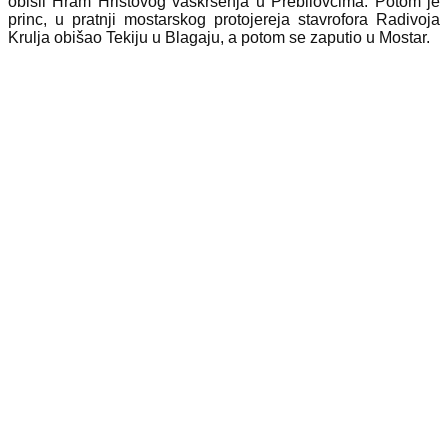
obišli Hram Hristovog vaskrsenja u Prebilovcima. Potom je
princ, u pratnji mostarskog protojereja stavrofora Radivoja
Krulja obišao Tekiju u Blagaju, a potom se zaputio u Mostar.