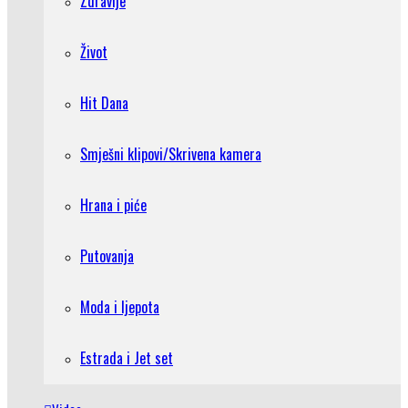
Zdravlje
Život
Hit Dana
Smješni klipovi/Skrivena kamera
Hrana i piće
Putovanja
Moda i ljepota
Estrada i Jet set