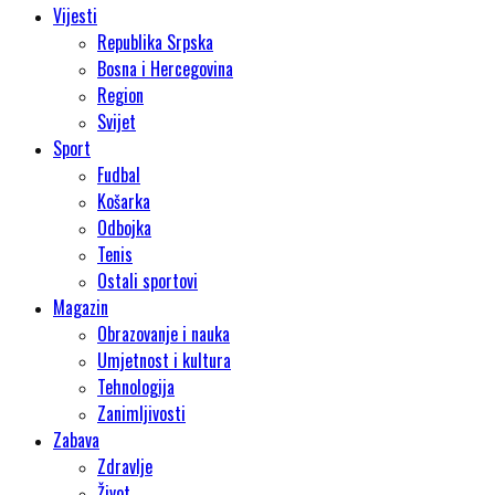
Vijesti
Republika Srpska
Bosna i Hercegovina
Region
Svijet
Sport
Fudbal
Košarka
Odbojka
Tenis
Ostali sportovi
Magazin
Obrazovanje i nauka
Umjetnost i kultura
Tehnologija
Zanimljivosti
Zabava
Zdravlje
Život