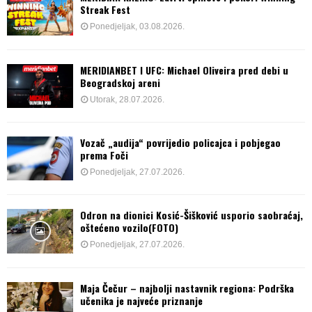
Streak Fest
Ponedjeljak, 03.08.2026.
MERIDIANBET I UFC: Michael Oliveira pred debi u
Beogradskoj areni
Utorak, 28.07.2026.
Vozač „audija“ povrijedio policajca i pobjegao
prema Foči
Ponedjeljak, 27.07.2026.
Odron na dionici Kosić-Šišković usporio saobraćaj,
oštećeno vozilo(FOTO)
Ponedjeljak, 27.07.2026.
Maja Čečur – najbolji nastavnik regiona: Podrška
učenika je najveće priznanje