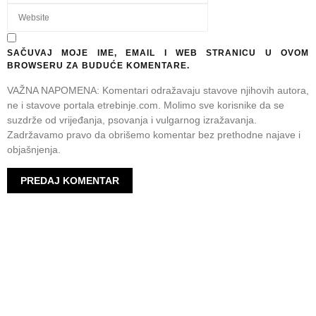
SAČUVAJ MOJE IME, EMAIL I WEB STRANICU U OVOM
BROWSERU ZA BUDUĆE KOMENTARE.
VAŽNA NAPOMENA: Komentari odražavaju stavove njihovih autora,
ne i stavove portala etrebinje.com. Molimo sve korisnike da se
suzdrže od vrijeđanja, psovanja i vulgarnog izražavanja.
Zadržavamo pravo da obrišemo komentar bez prethodne najave i
objašnjenja.