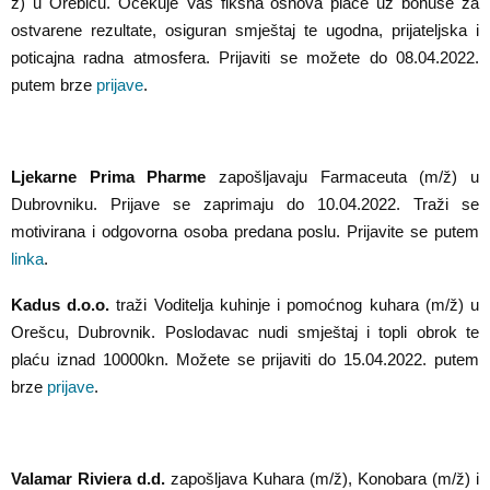
ž) u Orebiću. Očekuje Vas fiksna osnova plaće uz bonuse za
ostvarene rezultate, osiguran smještaj te ugodna, prijateljska i
poticajna radna atmosfera. Prijaviti se možete do 08.04.2022.
putem brze
prijave
.
Ljekarne Prima Pharme
zapošljavaju Farmaceuta (m/ž) u
Dubrovniku. Prijave se zaprimaju do 10.04.2022. Traži se
motivirana i odgovorna osoba predana poslu. Prijavite se putem
linka
.
Kadus d.o.o.
traži Voditelja kuhinje i pomoćnog kuhara (m/ž) u
Orešcu, Dubrovnik. Poslodavac nudi smještaj i topli obrok te
plaću iznad 10000kn. Možete se prijaviti do 15.04.2022. putem
brze
prijave
.
Valamar Riviera d.d.
zapošljava Kuhara (m/ž), Konobara (m/ž) i