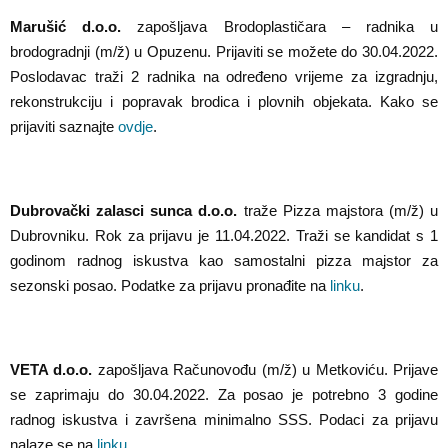
Marušić d.o.o.
zapošljava Brodoplastičara – radnika u
brodogradnji (m/ž) u Opuzenu. Prijaviti se možete do 30.04.2022.
Poslodavac traži 2 radnika na određeno vrijeme za izgradnju,
rekonstrukciju i popravak brodica i plovnih objekata. Kako se
prijaviti saznajte
ovdje
.
Dubrovački zalasci sunca d.o.o.
traže Pizza majstora (m/ž) u
Dubrovniku. Rok za prijavu je 11.04.2022. Traži se kandidat s 1
godinom radnog iskustva kao samostalni pizza majstor za
sezonski posao. Podatke za prijavu pronađite na
linku
.
VETA d.o.o.
zapošljava Računovođu (m/ž) u Metkoviću. Prijave
se zaprimaju do 30.04.2022. Za posao je potrebno 3 godine
radnog iskustva i završena minimalno SSS. Podaci za prijavu
nalaze se na
linku
.