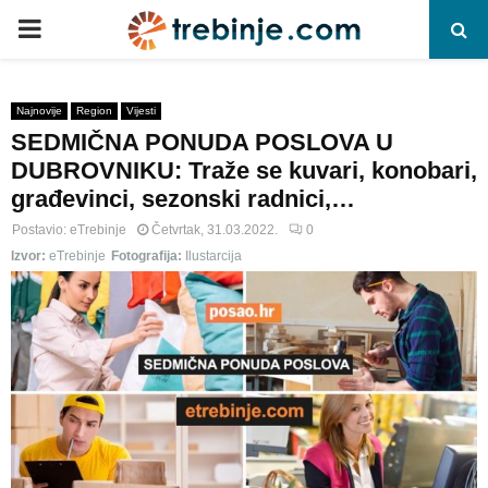
P
R
Najnovije
Region
Vijesti
SEDMIČNA PONUDA POSLOVA U
I
DUBROVNIKU: Traže se kuvari, konobari,
građevinci, sezonski radnici,…
M
Postavio:
eTrebinje
Četvrtak, 31.03.2022.
0
Izvor:
eTrebinje
Fotografija:
Ilustarcija
A
R
Y
M