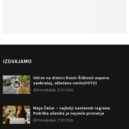
IZDVAJAMO
Odron na dionici Kosić-Šišković usporio
saobraćaj, oštećeno vozilo(FOTO)
Ponedjeljak, 27.07.2026.
Maja Čečur – najbolji nastavnik regiona:
Podrška učenika je najveće priznanje
Ponedjeljak, 27.07.2026.