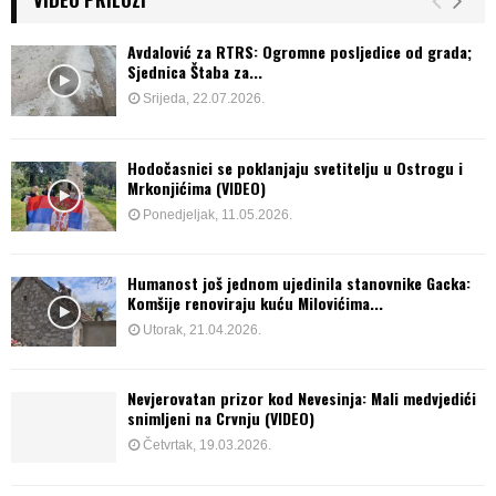
Avdalović za RTRS: Ogromne posljedice od grada;
Sjednica Štaba za...
Srijeda, 22.07.2026.
Hodočasnici se poklanjaju svetitelju u Ostrogu i
Mrkonjićima (VIDEO)
Ponedjeljak, 11.05.2026.
Humanost još jednom ujedinila stanovnike Gacka:
Komšije renoviraju kuću Milovićima...
Utorak, 21.04.2026.
Nevjerovatan prizor kod Nevesinja: Mali medvjedići
snimljeni na Crvnju (VIDEO)
Četvrtak, 19.03.2026.