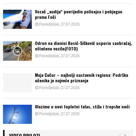
Vozač „audija“ povrijedio policajca i pobjegao
prema Foči
Ponedjeljak, 27.07.2026.
Odron na dionici Kosić-Šišković usporio saobraćaj,
oštećeno vozilo(FOTO)
Ponedjeljak, 27.07.2026.
Maja Čečur – najbolji nastavnik regiona: Podrška
učenika je najveće priznanje
Ponedjeljak, 27.07.2026.
Ulazimo u novi toplotni talas, stižu i tropske noći
Ponedjeljak, 27.07.2026.
VIDEO PRILOZI