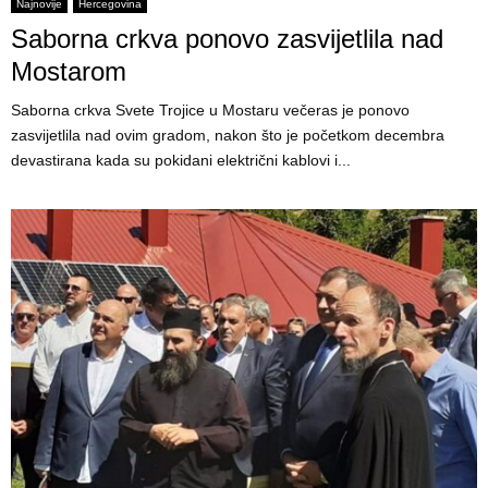
E
Najnovije
Hercegovina
Saborna crkva ponovo zasvijetlila nad
N
Mostarom
Saborna crkva Svete Trojice u Mostaru večeras je ponovo
U
zasvijetlila nad ovim gradom, nakon što je početkom decembra
devastirana kada su pokidani električni kablovi i...