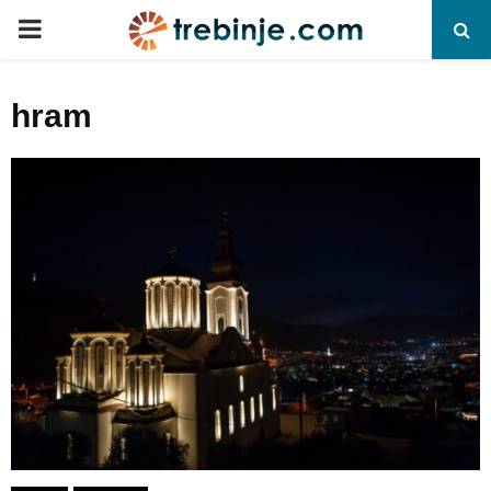
P
R
hram
I
M
A
R
Y
M