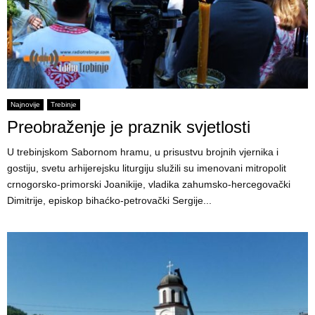
Najnovije
Trebinje
Preobraženje je praznik svjetlosti
U trebinjskom Sabornom hramu, u prisustvu brojnih vjernika i
gostiju, svetu arhijerejsku liturgiju služili su imenovani mitropolit
crnogorsko-primorski Joanikije, vladika zahumsko-hercegovački
Dimitrije, episkop bihaćko-petrovački Sergije...