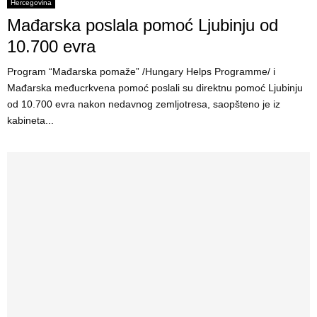
E
Hercegovina
Mađarska poslala pomoć Ljubinju od
N
10.700 evra
Program “Mađarska pomaže” /Hungary Helps Programme/ i
U
Mađarska međucrkvena pomoć poslali su direktnu pomoć Ljubinju
od 10.700 evra nakon nedavnog zemljotresa, saopšteno je iz
kabineta...