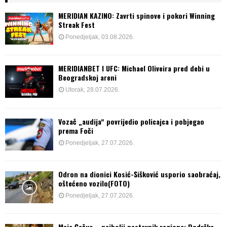
MERIDIAN KAZINO: Zavrti spinove i pokori Winning
Streak Fest
Ponedjeljak, 03.08.2026.
MERIDIANBET I UFC: Michael Oliveira pred debi u
Beogradskoj areni
Utorak, 28.07.2026.
Vozač „audija“ povrijedio policajca i pobjegao
prema Foči
Ponedjeljak, 27.07.2026.
Odron na dionici Kosić-Šišković usporio saobraćaj,
oštećeno vozilo(FOTO)
Ponedjeljak, 27.07.2026.
Maja Čečur – najbolji nastavnik regiona: Podrška