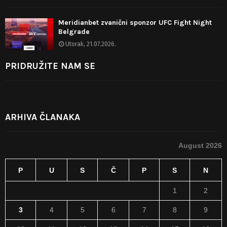
Meridianbet zvanični sponzor UFC Fight Night
Belgrade
Utorak, 21.07.2026.
PRIDRUŽITE NAM SE
ARHIVA ČLANAKA
August 2026
P
U
S
Č
P
S
N
1
2
3
4
5
6
7
8
9