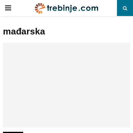
P
R
mađarska
I
M
A
R
Y
M