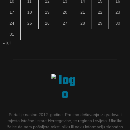
10
11
12
13
14
15
16
17
18
19
20
21
22
23
24
25
26
27
28
29
30
31
« jul
Portal je nastao 2012. godine. Pratimo dešavanja iz gradova i
mjesta Istočne i stare Hercegovine, te regiona i svijeta. Ukoliko
želite da nam pošaljete tekst, sliku ili neku informaciju slobodno