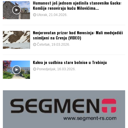
Humanost još jednom ujedinila stanovnike Gacka:
Komšije renoviraju kuću Milovićima...
Utorak, 21.04.2026.
Nevjerovatan prizor kod Nevesinja: Mali medvjedići
snimljeni na Crvnju (VIDEO)
Četvrtak, 19.03.2026.
Kakva je sudbina stare bolnice u Trebinju
Ponedjeljak, 16.03.2026.