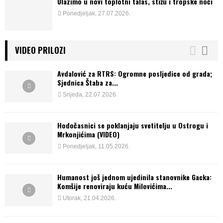
Ulazimo u novi toplotni talas, stižu i tropske noći
Ponedjeljak, 27.07.2026.
VIDEO PRILOZI
Avdalović za RTRS: Ogromne posljedice od grada;
Sjednica Štaba za...
Srijeda, 22.07.2026.
Hodočasnici se poklanjaju svetitelju u Ostrogu i
Mrkonjićima (VIDEO)
Ponedjeljak, 11.05.2026.
Humanost još jednom ujedinila stanovnike Gacka:
Komšije renoviraju kuću Milovićima...
Utorak, 21.04.2026.