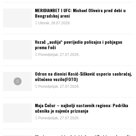
MERIDIANBET I UFC: Michael Oliveira pred debi u
Beogradskoj areni
Utorak, 28.07.2026.
Vozač „audija“ povrijedio policajca i pobjegao
prema Foči
Ponedjeljak, 27.07.2026.
Odron na dionici Kosić-Šišković usporio saobraćaj,
oštećeno vozilo(FOTO)
Ponedjeljak, 27.07.2026.
Maja Čečur – najbolji nastavnik regiona: Podrška
učenika je najveće priznanje
Ponedjeljak, 27.07.2026.