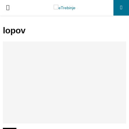
P
R
lopov
I
M
A
R
Y
M