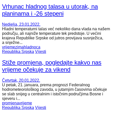
Vrhunac hladnog talasa u utorak, na
planinama i -26 stepeni
Nedjelja, 23.01.2022.
Hladni temperaturni talas već nekoliko dana vlada na našem
području, ali najniže temperature tek predstoje. U većini
krajeva Republike Srpske od jutros provijava susnježica,
a snježne...
vrijeme
zima
hladnoca
Republika Srpska
Vijesti
Stiže promjena, pogledajte kakvo nas
vrijeme očekuje za vikend
Četvrtak, 20.01.2022.
U petak, 21. januara, prema prognozi Federalnog
hodrometeorološkog zavoda, u jutarnjim časovima očekuje
se slab snijeg u centralnim i istočnim područjima Bosne i
sjeveru i...
promjena
vrijeme
Republika Srpska
Vijesti