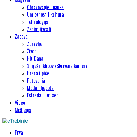
Obrazovanje i nauka
Umjetnost i kultura
Tehnologija
Zanimljivosti
Zabava
Zdravlje
Život
Hit Dana
Smješni klipovi/Skrivena kamera
Hrana i piće
Putovanja
Moda i ljepota
Estrada i Jet set
Video
Mišljenja
Prva