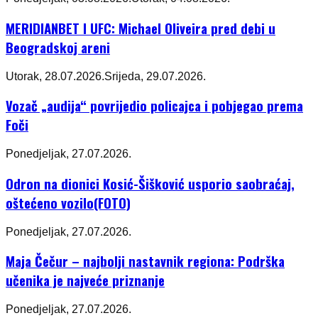
MERIDIANBET I UFC: Michael Oliveira pred debi u
Beogradskoj areni
Utorak, 28.07.2026.
Srijeda, 29.07.2026.
Vozač „audija“ povrijedio policajca i pobjegao prema
Foči
Ponedjeljak, 27.07.2026.
Odron na dionici Kosić-Šišković usporio saobraćaj,
oštećeno vozilo(FOTO)
Ponedjeljak, 27.07.2026.
Maja Čečur – najbolji nastavnik regiona: Podrška
učenika je najveće priznanje
Ponedjeljak, 27.07.2026.