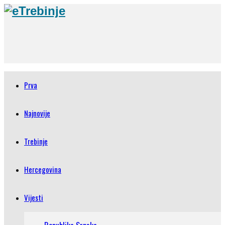
Prva
Najnovije
Trebinje
Hercegovina
Vijesti