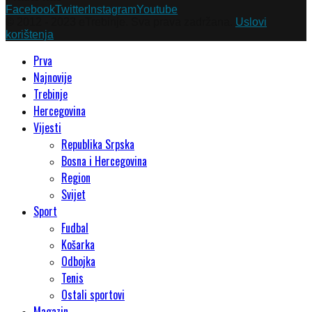
Facebook
Twitter
Instagram
Youtube
© 2012 - 2023 eTrebinje. Sva prava zadržana.
Uslovi
korištenja
Prva
Najnovije
Trebinje
Hercegovina
Vijesti
Republika Srpska
Bosna i Hercegovina
Region
Svijet
Sport
Fudbal
Košarka
Odbojka
Tenis
Ostali sportovi
Magazin