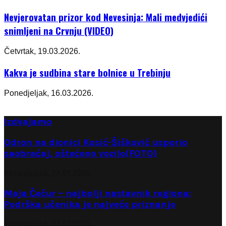
Nevjerovatan prizor kod Nevesinja: Mali medvjedići
snimljeni na Crvnju (VIDEO)
Četvrtak, 19.03.2026.
Kakva je sudbina stare bolnice u Trebinju
Ponedjeljak, 16.03.2026.
Izdvajamo
Odron na dionici Kosić-Šišković usporio
saobraćaj, oštećeno vozilo(FOTO)
Ponedjeljak, 27.07.2026.
Maja Čečur – najbolji nastavnik regiona:
Podrška učenika je najveće priznanje
Ponedjeljak, 27.07.2026.