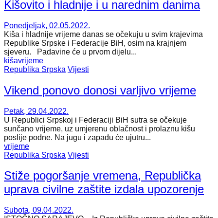
Kišovito i hladnije i u narednim danima
Ponedjeljak, 02.05.2022.
Kiša i hladnije vrijeme danas se očekuju u svim krajevima
Republike Srpske i Federacije BiH, osim na krajnjem
sjeveru. Padavine će u prvom dijelu...
kiša
vrijeme
Republika Srpska
Vijesti
Vikend ponovo donosi varljivo vrijeme
Petak, 29.04.2022.
U Republici Srpskoj i Federaciji BiH sutra se očekuje
sunčano vrijeme, uz umjerenu oblačnost i prolaznu kišu
poslije podne. Na jugu i zapadu će ujutru...
vrijeme
Republika Srpska
Vijesti
Stiže pogoršanje vremena, Republička
uprava civilne zaštite izdala upozorenje
Subota, 09.04.2022.