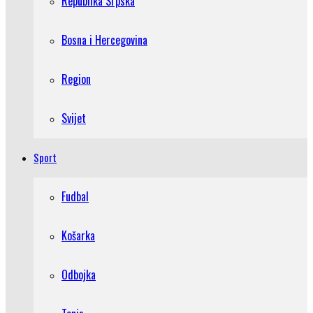
Republika Srpska
Bosna i Hercegovina
Region
Svijet
Sport
Fudbal
Košarka
Odbojka