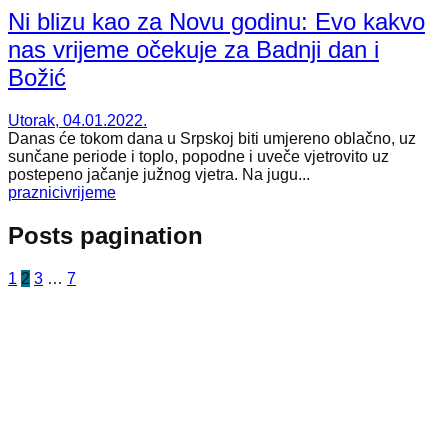
Ni blizu kao za Novu godinu: Evo kakvo
nas vrijeme očekuje za Badnji dan i
Božić
Utorak, 04.01.2022.
Danas će tokom dana u Srpskoj biti umjereno oblačno, uz
sunčane periode i toplo, popodne i uveče vjetrovito uz
postepeno jačanje južnog vjetra. Na jugu...
praznici
vrijeme
Posts pagination
1
2
3
…
7