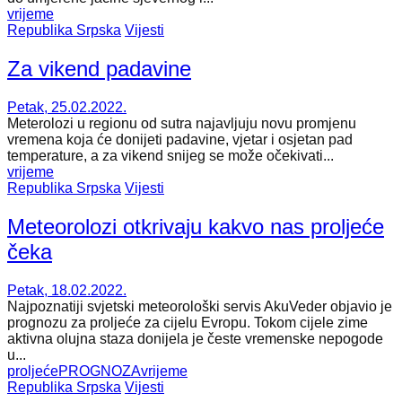
vrijeme
Republika Srpska
Vijesti
Za vikend padavine
Petak, 25.02.2022.
Meterolozi u regionu od sutra najavljuju novu promjenu
vremena koja će donijeti padavine, vjetar i osjetan pad
temperature, a za vikend snijeg se može očekivati...
vrijeme
Republika Srpska
Vijesti
Meteorolozi otkrivaju kakvo nas proljeće
čeka
Petak, 18.02.2022.
Najpoznatiji svjetski meteorološki servis AkuVeder objavio je
prognozu za proljeće za cijelu Evropu. Tokom cijele zime
aktivna olujna staza donijela je česte vremenske nepogode
u...
proljeće
PROGNOZA
vrijeme
Republika Srpska
Vijesti