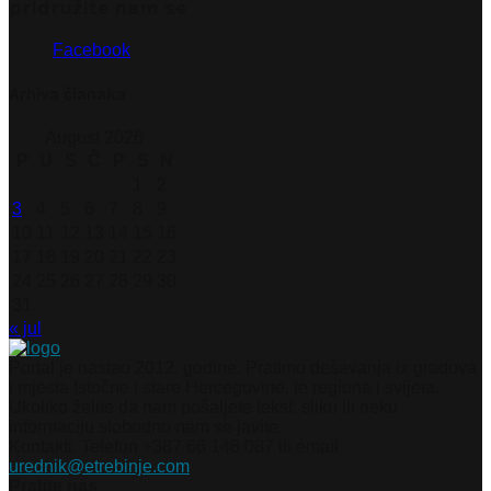
pridružite nam se
Facebook
Arhiva članaka
August 2026
P
U
S
Č
P
S
N
1
2
3
4
5
6
7
8
9
10
11
12
13
14
15
16
17
18
19
20
21
22
23
24
25
26
27
28
29
30
31
« jul
Portal je nastao 2012. godine. Pratimo dešavanja iz gradova
i mjesta Istočne i stare Hercegovine, te regiona i svijeta.
Ukoliko želite da nam pošaljete tekst, sliku ili neku
informaciju slobodno nam se javite.
Kontakti: Telefon +387 66 148 087 ili email
urednik@etrebinje.com
Pratite nas