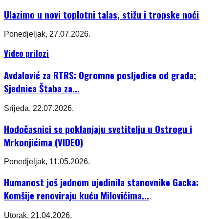
Ulazimo u novi toplotni talas, stižu i tropske noći
Ponedjeljak, 27.07.2026.
Video prilozi
Avdalović za RTRS: Ogromne posljedice od grada;
Sjednica Štaba za...
Srijeda, 22.07.2026.
Hodočasnici se poklanjaju svetitelju u Ostrogu i
Mrkonjićima (VIDEO)
Ponedjeljak, 11.05.2026.
Humanost još jednom ujedinila stanovnike Gacka:
Komšije renoviraju kuću Milovićima...
Utorak, 21.04.2026.