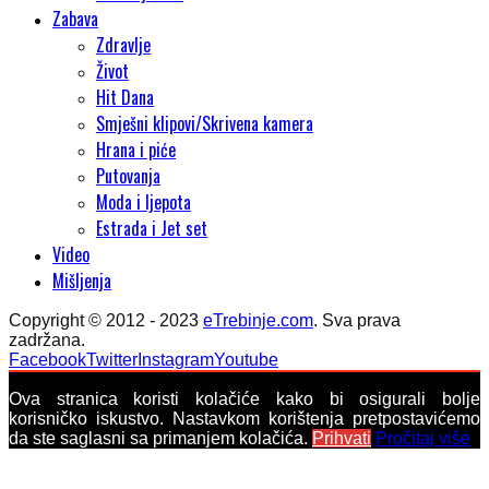
Zabava
Zdravlje
Život
Hit Dana
Smješni klipovi/Skrivena kamera
Hrana i piće
Putovanja
Moda i ljepota
Estrada i Jet set
Video
Mišljenja
Copyright © 2012 - 2023
eTrebinje.com
. Sva prava
zadržana.
Facebook
Twitter
Instagram
Youtube
Ova stranica koristi kolačiće kako bi osigurali bolje
korisničko iskustvo. Nastavkom korištenja pretpostavićemo
da ste saglasni sa primanjem kolačića.
Prihvati
Pročitaj više