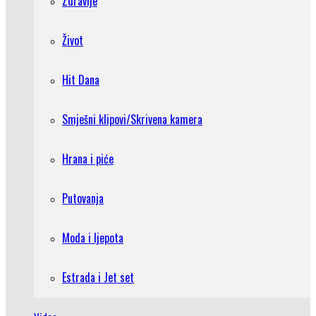
Zdravlje
Život
Hit Dana
Smješni klipovi/Skrivena kamera
Hrana i piće
Putovanja
Moda i ljepota
Estrada i Jet set