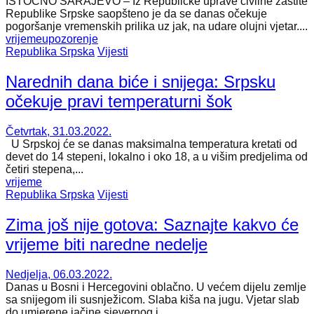
ISTOČNO SARAJEVO – Iz Republičke uprave civilne zaštite
Republike Srpske saopšteno je da se danas očekuje
pogoršanje vremenskih prilika uz jak, na udare olujni vjetar....
vrijeme
upozorenje
Republika Srpska
Vijesti
Narednih dana biće i snijega: Srpsku
očekuje pravi temperaturni šok
Četvrtak, 31.03.2022.
U Srpskoj će se danas maksimalna temperatura kretati od
devet do 14 stepeni, lokalno i oko 18, a u višim predjelima od
četiri stepena,...
vrijeme
Republika Srpska
Vijesti
Zima još nije gotova: Saznajte kakvo će
vrijeme biti naredne nedelje
Nedjelja, 06.03.2022.
Danas u Bosni i Hercegovini oblačno. U većem dijelu zemlje
sa snijegom ili susnježicom. Slaba kiša na jugu. Vjetar slab
do umjerene jačine sjevernog i...