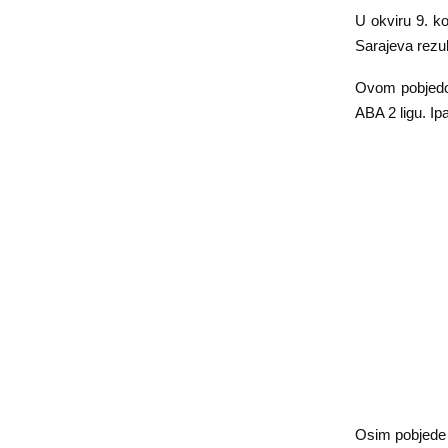
U okviru 9. k
Sarajeva rezu
Ovom pobjedom 
ABA 2 ligu. Ip
Osim pobjede z