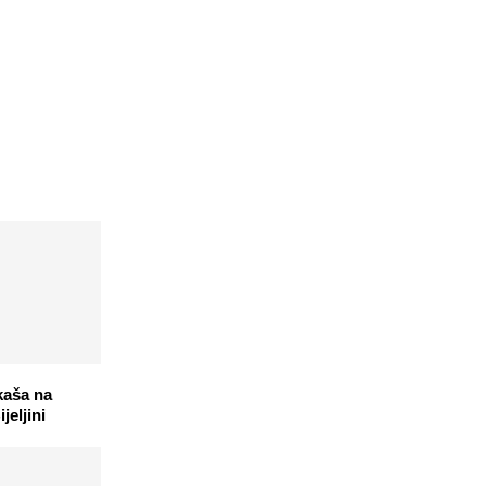
kaša na
jeljini