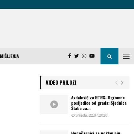
MIŠLJENJA
VIDEO PRILOZI
Avdalović za RTRS: Ogromne
posljedice od grada; Sjednica
Štaba za...
Srijeda, 22.07.2026.
Hodočasnici se poklanjaju