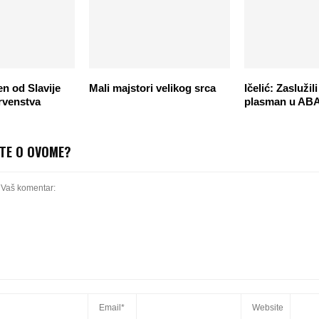
n od Slavije
Mali majstori velikog srca
Ičelić: Zaslužil
rvenstva
plasman u ABA 
ITE O OVOME?