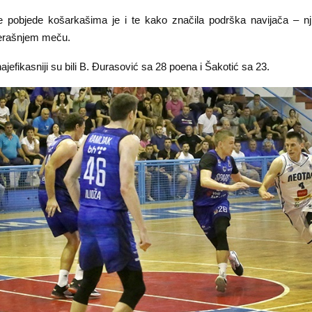
 pobjede košarkašima je i te kako značila podrška navijača – nj
čerašnjem meču.
ajefikasniji su bili B. Đurasović sa 28 poena i Šakotić sa 23.