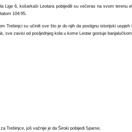
ola Lige 6, košarkaši Leotara pobijedili su večeras na svom terenu e
ltatom 104:95.
Trebinjci su učinili sve što je do njih da postignu istorijski uspjeh i
ak, sve zavisi od posljednjeg kola u kome Leotar gostuje banjalučko
a Trebinjce, još važnije je da Široki pobijedi Sparse.