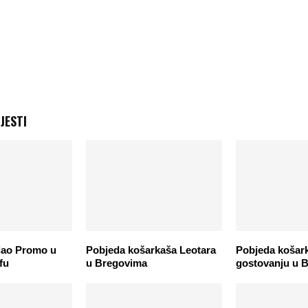
JESTI
dao Promo u
Pobjeda košarkaša Leotara
Pobjeda košar
fu
u Bregovima
gostovanju u Bi