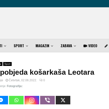
TI
SPORT
MAGAZIN
ZABAVA
VIDEO
a
Sport
 pobjeda košarkaša Leotara
nje
Četvrtak, 02.06.2022.
0
inje
Fotografija: