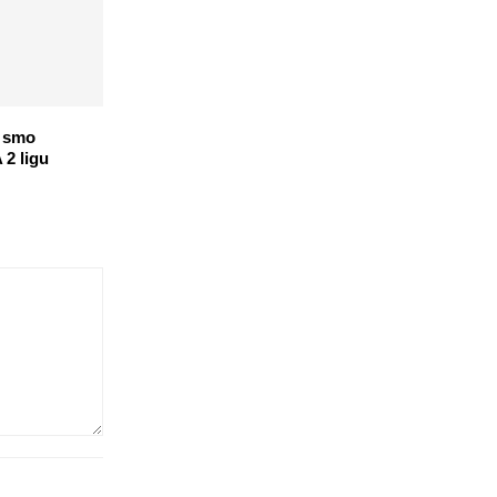
i smo
2 ligu