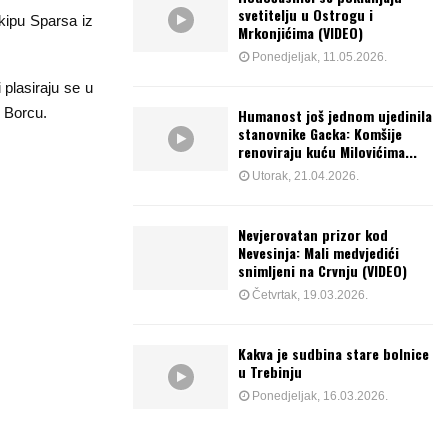
svetitelju u Ostrogu i
kipu Sparsa iz
Mrkonjićima (VIDEO)
Ponedjeljak, 11.05.2026.
 plasiraju se u
m Borcu.
Humanost još jednom ujedinila
stanovnike Gacka: Komšije
renoviraju kuću Milovićima...
Utorak, 21.04.2026.
Nevjerovatan prizor kod
Nevesinja: Mali medvjedići
snimljeni na Crvnju (VIDEO)
Četvrtak, 19.03.2026.
Kakva je sudbina stare bolnice
u Trebinju
Ponedjeljak, 16.03.2026.