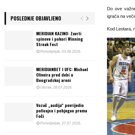
Do ove važne
igrača na ve
POSLEDNJE OBJAVLJENO
Kod Leotara, n
MERIDIAN KAZINO: Zavrti
spinove i pokori Winning
Streak Fest
Ponedjeljak, 03.08.2026.
MERIDIANBET I UFC: Michael
Oliveira pred debi u
Beogradskoj areni
Utorak, 28.07.2026.
Vozač „audija“ povrijedio
policajca i pobjegao prema
Foči
Ponedjeljak, 27.07.2026.