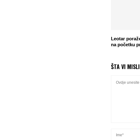
Leotar poraže
na početku p
ŠTA VI MISL