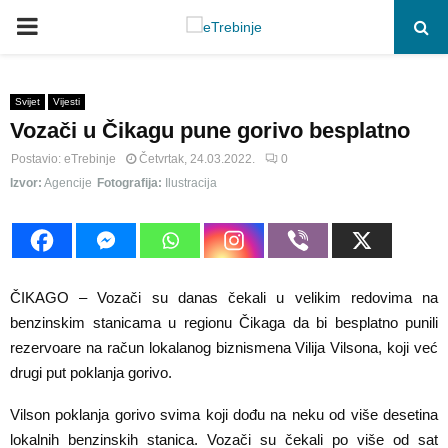
P
R
Svijet
Vijesti
Vozači u Čikagu pune gorivo besplatno
I
Postavio:
eTrebinje
Četvrtak, 24.03.2022.
0
M
Izvor:
Agencije
Fotografija:
Ilustracija
A
R
ČIKAGO – Vozači su danas čekali u velikim redovima na
benzinskim stanicama u regionu Čikaga da bi besplatno punili
Y
rezervoare na račun lokalanog biznismena Vilija Vilsona, koji već
drugi put poklanja gorivo.
M
Vilson poklanja gorivo svima koji dođu na neku od više desetina
lokalnih benzinskih stanica. Vozači su čekali po više od sat