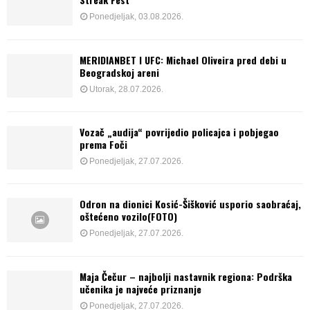
Ponedjeljak, 03.08.2026.
MERIDIANBET I UFC: Michael Oliveira pred debi u
Beogradskoj areni
Utorak, 28.07.2026.
Vozač „audija“ povrijedio policajca i pobjegao
prema Foči
Ponedjeljak, 27.07.2026.
Odron na dionici Kosić-Šišković usporio saobraćaj,
oštećeno vozilo(FOTO)
Ponedjeljak, 27.07.2026.
Maja Čečur – najbolji nastavnik regiona: Podrška
učenika je najveće priznanje
Ponedjeljak, 27.07.2026.