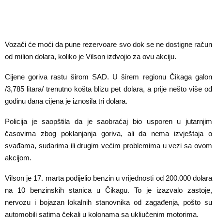
Vozači će moći da pune rezervoare svo dok se ne dostigne račun
od milion dolara, koliko je Vilson izdvojio za ovu akciju.
Cijene goriva rastu širom SAD. U širem regionu Čikaga galon
/3,785 litara/ trenutno košta blizu pet dolara, a prije nešto više od
godinu dana cijena je iznosila tri dolara.
Policija je saopštila da je saobraćaj bio usporen u jutarnjim
časovima zbog poklanjanja goriva, ali da nema izvještaja o
svađama, sudarima ili drugim većim problemima u vezi sa ovom
akcijom.
Vilson je 17. marta podijelio benzin u vrijednosti od 200.000 dolara
na 10 benzinskih stanica u Čikagu. To je izazvalo zastoje,
nervozu i bojazan lokalnih stanovnika od zagađenja, pošto su
automobili satima čekali u kolonama sa uključenim motorima.