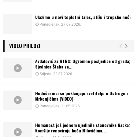
Ulazimo u novi toplotni talas, stižu i tropske noći
Ponedjeljak, 27.07.2026.
VIDEO PRILOZI
Avdalović za RTRS: Ogromne posljedice od grada;
Sjednica Štaba za...
Srijeda, 22.07.2026.
Hodočasnici se poklanjaju svetitelju u Ostrogu i
Mrkonjićima (VIDEO)
Ponedjeljak, 11.05.2026.
Humanost još jednom ujedinila stanovnike Gacka:
Komšije renoviraju kuću Milovićima...