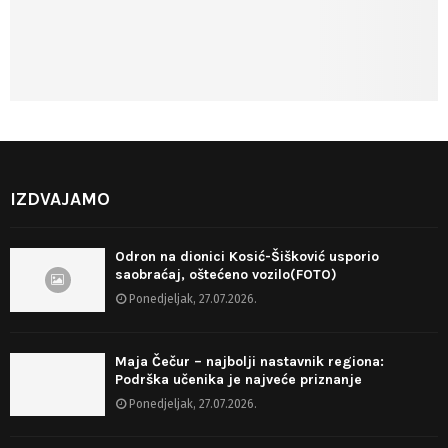
IZDVAJAMO
Odron na dionici Kosić-Šišković usporio
saobraćaj, oštećeno vozilo(FOTO)
Ponedjeljak, 27.07.2026.
Maja Čečur – najbolji nastavnik regiona:
Podrška učenika je najveće priznanje
Ponedjeljak, 27.07.2026.