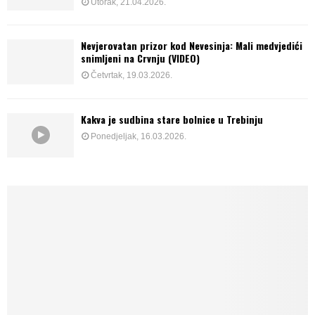
Utorak, 21.04.2026.
Nevjerovatan prizor kod Nevesinja: Mali medvjedići
snimljeni na Crvnju (VIDEO)
Četvrtak, 19.03.2026.
Kakva je sudbina stare bolnice u Trebinju
Ponedjeljak, 16.03.2026.