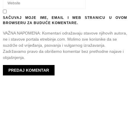
SAČUVAJ MOJE IME, EMAIL I WEB STRANICU U OVOM
BROWSERU ZA BUDUĆE KOMENTARE.
VAŽNA NAPOMENA: Komentari odražavaju stavove njihovih autora,
ne i stavove portala etrebinje.com. Molimo sve korisnike da se
suzdrže od vrijeđanja, psovanja i vulgarnog izražavanja.
Zadržavamo pravo da obrišemo komentar bez prethodne najave i
objašnjenja.