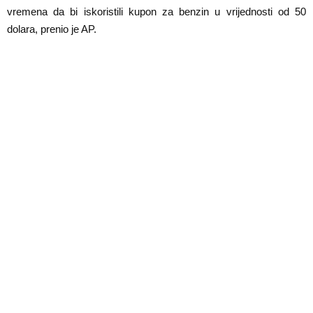
E
vremena da bi iskoristili kupon za benzin u vrijednosti od 50
dolara, prenio je AP.
N
U