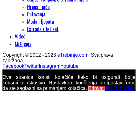
Hrana i piće
Putovanja
Moda i ljepota
Estrada i Jet set
Video
Mišljenja
Copyright © 2012 - 2023
eTrebinje.com
. Sva prava
zadržana.
Facebook
Twitter
Instagram
Youtube
Ova stranica koristi kolačiće kako bi osigurali bolje
korisničko iskustvo. Nastavkom korištenja pretpostavićemo
da ste saglasni sa primanjem kolačića.
Prihvati
Pročitaj više