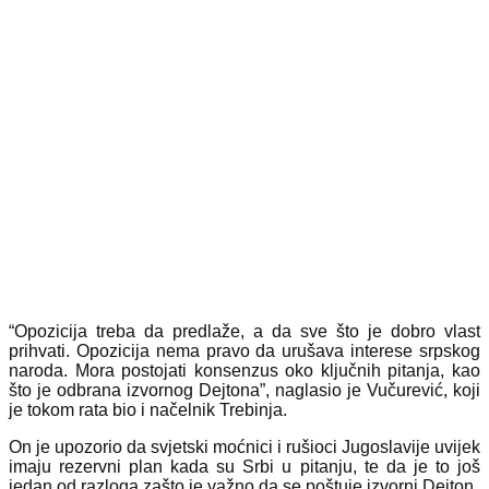
“Opozicija treba da predlaže, a da sve što je dobro vlast
prihvati. Opozicija nema pravo da urušava interese srpskog
naroda. Mora postojati konsenzus oko ključnih pitanja, kao
što je odbrana izvornog Dejtona”, naglasio je Vučurević, koji
je tokom rata bio i načelnik Trebinja.
On je upozorio da svjetski moćnici i rušioci Jugoslavije uvijek
imaju rezervni plan kada su Srbi u pitanju, te da je to još
jedan od razloga zašto je važno da se poštuje izvorni Dejton.