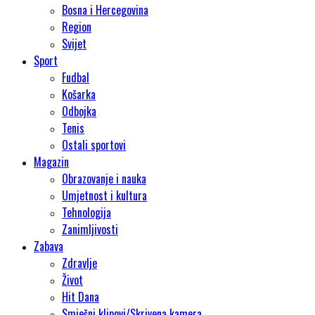
Bosna i Hercegovina
Region
Svijet
Sport
Fudbal
Košarka
Odbojka
Tenis
Ostali sportovi
Magazin
Obrazovanje i nauka
Umjetnost i kultura
Tehnologija
Zanimljivosti
Zabava
Zdravlje
Život
Hit Dana
Smješni klipovi/Skrivena kamera