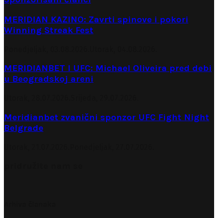
MERIDIAN KAZINO: Zavrti spinove i pokori
Winning Streak Fest
Ponedjeljak, 03.08.2026.
Utorak, 04.08.2026.
MERIDIANBET I UFC: Michael Oliveira pred debi
u Beogradskoj areni
Utorak, 28.07.2026.
Srijeda, 29.07.2026.
Meridianbet zvanični sponzor UFC Fight Night
Belgrade
Utorak, 21.07.2026.
Ponedjeljak, 27.07.2026.
pridružite nam se
Arhiva članaka