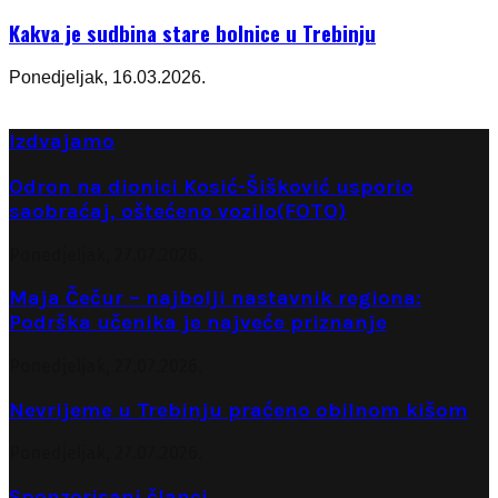
Kakva je sudbina stare bolnice u Trebinju
Ponedjeljak, 16.03.2026.
Izdvajamo
Odron na dionici Kosić-Šišković usporio
saobraćaj, oštećeno vozilo(FOTO)
Ponedjeljak, 27.07.2026.
Maja Čečur – najbolji nastavnik regiona:
Podrška učenika je najveće priznanje
Ponedjeljak, 27.07.2026.
Nevrijeme u Trebinju praćeno obilnom kišom
Ponedjeljak, 27.07.2026.
Sponzorisani članci