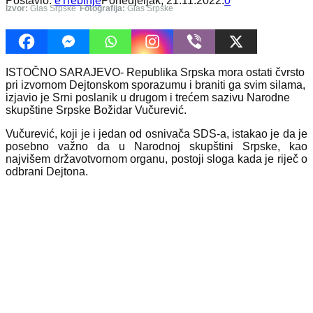
Postavio:
eTrebinje
Ponedjeljak, 21.11.2022.
0
Izvor:
Glas Srpske
Fotografija:
Glas Srpske
ISTOČNO SARAJEVO- Republika Srpska mora ostati čvrsto
pri izvornom Dejtonskom sporazumu i braniti ga svim silama,
izjavio je Srni poslanik u drugom i trećem sazivu Narodne
skupštine Srpske Božidar Vučurević.
Vučurević, koji je i jedan od osnivača SDS-a, istakao je da je
posebno važno da u Narodnoj skupštini Srpske, kao
najvišem državotvornom organu, postoji sloga kada je riječ o
odbrani Dejtona.