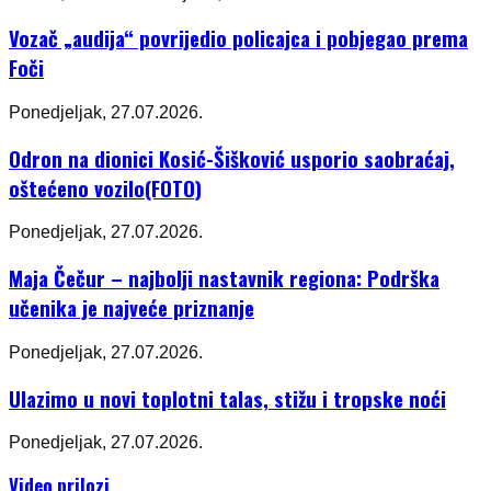
Vozač „audija“ povrijedio policajca i pobjegao prema
Foči
Ponedjeljak, 27.07.2026.
Odron na dionici Kosić-Šišković usporio saobraćaj,
oštećeno vozilo(FOTO)
Ponedjeljak, 27.07.2026.
Maja Čečur – najbolji nastavnik regiona: Podrška
učenika je najveće priznanje
Ponedjeljak, 27.07.2026.
Ulazimo u novi toplotni talas, stižu i tropske noći
Ponedjeljak, 27.07.2026.
Video prilozi