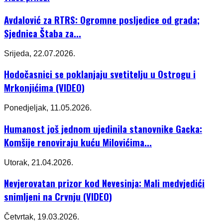
Avdalović za RTRS: Ogromne posljedice od grada;
Sjednica Štaba za...
Srijeda, 22.07.2026.
Hodočasnici se poklanjaju svetitelju u Ostrogu i
Mrkonjićima (VIDEO)
Ponedjeljak, 11.05.2026.
Humanost još jednom ujedinila stanovnike Gacka:
Komšije renoviraju kuću Milovićima...
Utorak, 21.04.2026.
Nevjerovatan prizor kod Nevesinja: Mali medvjedići
snimljeni na Crvnju (VIDEO)
Četvrtak, 19.03.2026.