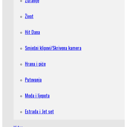
Zdravlje
Život
Hit Dana
Smješni klipovi/Skrivena kamera
Hrana i piće
Putovanja
Moda i ljepota
Estrada i Jet set