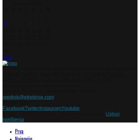
August 2026
P
U
S
Č
P
S
N
1
2
3
4
5
6
7
8
9
10
11
12
13
14
15
16
17
18
19
20
21
22
23
24
25
26
27
28
29
30
31
« jul
Portal je nastao 2012. godine. Pratimo dešavanja iz gradova
i mjesta Istočne i stare Hercegovine, te regiona i svijeta.
Ukoliko želite da nam pošaljete tekst, sliku ili neku
informaciju slobodno nam se javite.
Kontakti: Telefon +387 66 148 087 ili email
urednik@etrebinje.com
Pratite nas
Facebook
Twitter
Instagram
Youtube
© 2012 - 2023 eTrebinje. Sva prava zadržana.
Uslovi
korištenja
Prva
Najnovije