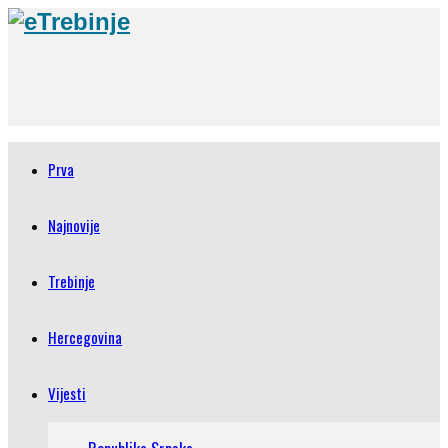
Prva
Najnovije
Trebinje
Hercegovina
Vijesti