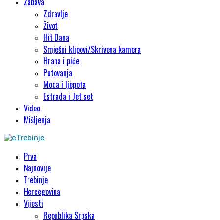
Zabava
Zdravlje
Život
Hit Dana
Smješni klipovi/Skrivena kamera
Hrana i piće
Putovanja
Moda i ljepota
Estrada i Jet set
Video
Mišljenja
Prva
Najnovije
Trebinje
Hercegovina
Vijesti
Republika Srpska