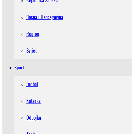
Republika Srpska
Bosna i Hercegovina
Region
Svijet
Sport
Fudbal
Košarka
Odbojka