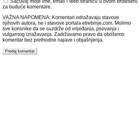
Sačuvaj moje ime, email i web stranicu u ovom browseru
za buduće komentare.
VAŽNA NAPOMENA: Komentari odražavaju stavove
njihovih autora, ne i stavove portala etrebinje.com. Molimo
sve korisnike da se suzdrže od vrijeđanja, psovanja i
vulgarnog izražavanja. Zadržavamo pravo da obrišemo
komentar bez prethodne najave i objašnjenja.