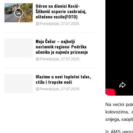
Odron na dionici Kosić-
Šišković usporio saobraćaj,
oštećeno vozilo(FOTO)
Ponedjeljak, 27.07.2026.
Maja Čečur – najbolji
nastavnik regiona: Podrška
učenika je najveće priznanje
Ponedjeljak, 27.07.2026.
Ulazimo u novi toplotni talas,
stižu i tropske noći
Ponedjeljak, 27.07.2026.
Na većini put
kolovozima, 
snijega, saop
Iz AMS upozo