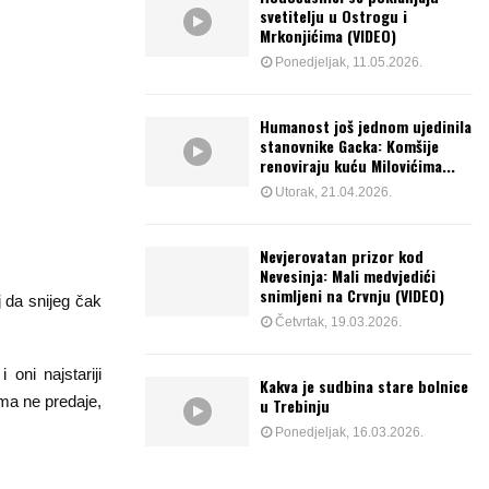
svetitelju u Ostrogu i
Mrkonjićima (VIDEO)
Ponedjeljak, 11.05.2026.
Humanost još jednom ujedinila
stanovnike Gacka: Komšije
renoviraju kuću Milovićima...
Utorak, 21.04.2026.
Nevjerovatan prizor kod
Nevesinja: Mali medvjedići
snimljeni na Crvnju (VIDEO)
j da snijeg čak
Četvrtak, 19.03.2026.
oni najstariji
Kakva je sudbina stare bolnice
ima ne predaje,
u Trebinju
Ponedjeljak, 16.03.2026.