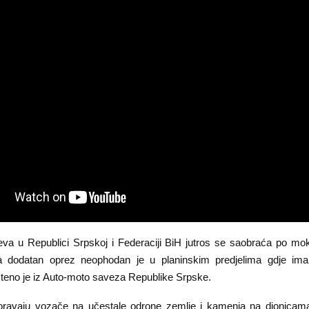
eva u Republici Srpskoj i Federaciji BiH jutros se saobraća po mok
a dodatan oprez neophodan je u planinskim predjelima gdje im
šteno je iz Auto-moto saveza Republike Srpske.
ravaju vozače na učestale odrone zemlje i kamenja na dionicama