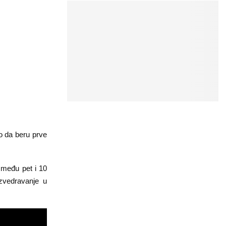
o da beru prve
zmeđu pet i 10
azvedravanje u