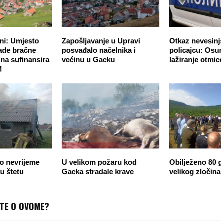
ani: Umjesto
Zapošljavanje u Upravi
Otkaz nevesin
ade bračne
posvađalo načelnika i
policajcu: Osu
na sufinansira
većinu u Gacku
lažiranje otmic
M
o nevrijeme
U velikom požaru kod
Obilježeno 80 
ku štetu
Gacka stradale krave
velikog zločin
ITE O OVOME?