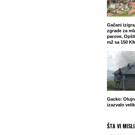
Gačani izigr
zgrade za ml
parove, Opšti
m2 sa 150 K
Gacko: Olujn
izazvalo veli
ŠTA VI MISL