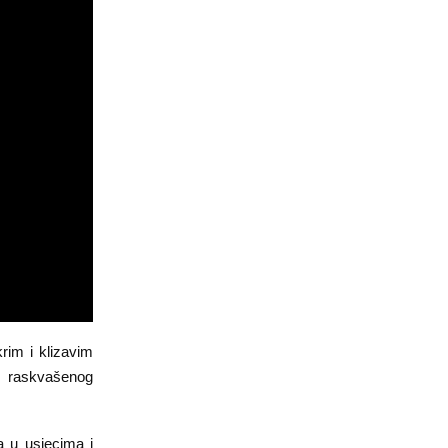
rim i klizavim
a raskvašenog
 u usjecima i