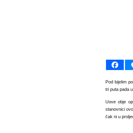
Pod bijelim po
tri puta pada u
Uove obje opš
stanovnici ovo
čak ni u prolje