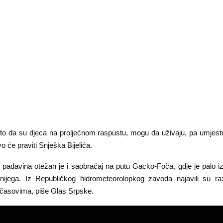
to da su djeca na proljećnom raspustu, mogu da uživaju, pa umjest
o će praviti Snješka Bijelića.
 padavina otežan je i saobraćaj na putu Gacko-Foča, gdje je palo i
nijega. Iz Republičkog hidrometeorolopkog zavoda najavili su r
časovima, piše Glas Srpske.