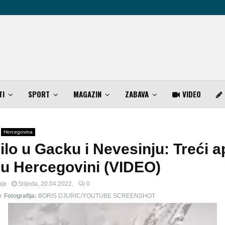
TI
SPORT
MAGAZIN
ZABAVA
VIDEO
Hercegovina
lilo u Gacku i Nevesinju: Treći ap
 u Hercegovini (VIDEO)
nje
Srijeda, 20.04.2022.
0
o
Fotografija:
BORIS DJURIC/YOUTUBE SCREENSHOT