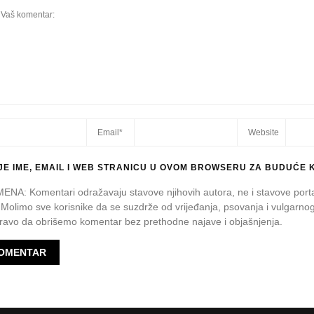
E IME, EMAIL I WEB STRANICU U OVOM BROWSERU ZA BUDUĆE 
A: Komentari odražavaju stavove njihovih autora, ne i stavove port
 Molimo sve korisnike da se suzdrže od vrijeđanja, psovanja i vulgarnog
avo da obrišemo komentar bez prethodne najave i objašnjenja.