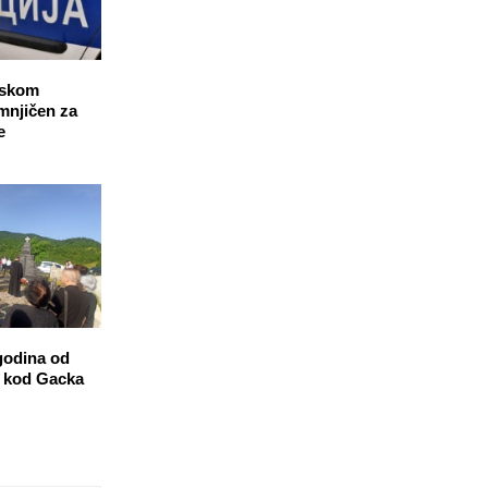
jskom
mnjičen za
e
godina od
a kod Gacka