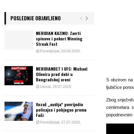
POSLEDNJE OBJAVLJENO
MERIDIAN KAZINO: Zavrti
spinove i pokori Winning
Streak Fest
Ponedjeljak, 03.08.2026.
MERIDIANBET I UFC: Michael
Oliveira pred debi u
Beogradskoj areni
S obzirom na 
ljubičice ponov
Utorak, 28.07.2026.
Zbog snježnih
Vozač „audija“ povrijedio
centimetara s
policajca i pobjegao prema
Foči
popodnevnim 
Ponedjeljak, 27.07.2026.