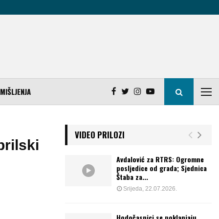
MIŠLJENJA
VIDEO PRILOZI
rilski
Avdalović za RTRS: Ogromne
posljedice od grada; Sjednica
Štaba za...
Srijeda, 22.07.2026.
Hodočasnici se poklanjaju