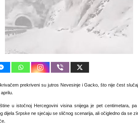
krivačem prekriveni su jutros Nevesinje i Gacko, što nije čest sluča
 aprilu.
tine u istočnoj Hercegovini visina snijega je pet centimetara, pa i 
g dijela Srpske ne sjećaju se sličnog scenarija, ali očigledno da se z
će.