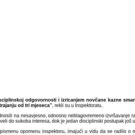
ciplinskoj odgovornosti i izricanjem novčane kazne sman
rajanju od tri mjeseca”
, rekli su u Inspektoratu.
 odnosili na nesavjesno, odnosno neblagovremeno izvršavanje 
oveli do sukoba interesa, dok je jedan disciplinski postupak još u
uz pismenu opomenu inspektoru, imajući u vidu da se radilo o