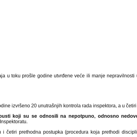
a u toku prošle godine utvrđene veće ili manje nepravilnosti u
odine izvršeno 20 unutrašnjih kontrola rada inspektora, a u četir
opusti koji su se odnosili na nepotpuno, odnosno nedovo
 Inspektoratu.
 i četiri prethodna postupka (procedura koja prethodi discipli