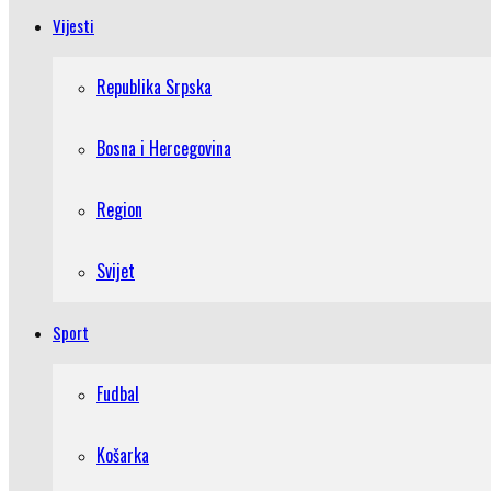
Vijesti
Republika Srpska
Bosna i Hercegovina
Region
Svijet
Sport
Fudbal
Košarka