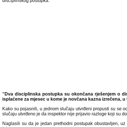
disciplinskog postupka.
“Dva disciplinska postupka su okončana rješenjem o dis
isplaćene za mjesec u kome je novčana kazna izrečena, u t
Kako su pojasnili, u jednom slučaju utvrđeni propusti su se
slučaju utvrđeno je da inspektor nije prijavio razloge koji su d
Naglasili su da je jedan prethodni postupak obustavljen, 