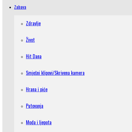
Zabava
Zdravlje
Život
Hit Dana
Smješni klipovi/Skrivena kamera
Hrana i piće
Putovanja
Moda i ljepota