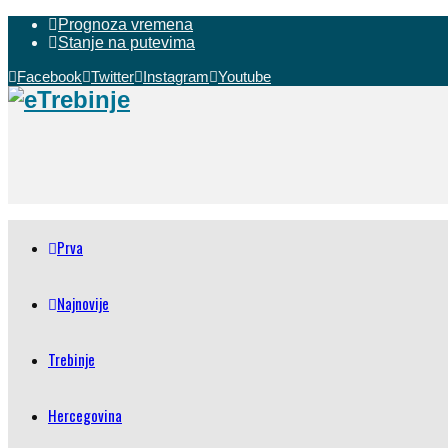
Prognoza vremena
Stanje na putevima
Facebook
Twitter
Instagram
Youtube
Prva
Najnovije
Trebinje
Hercegovina